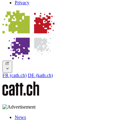
Privacy
IT
FR (cath.ch)
DE (kath.ch)
News