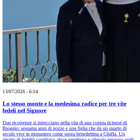
13/07/2026 - 6:14
Lo stesso monte e la medesima radice per tre vite
fedeli nel Signore
Due ricorrenze si intrecciano nella vita di una coppia ticinese di
Bioggio: sessanta anni di nozze e una figlia che da un quarto di
secolo vive in monastero come suora benedettina a Ghiffa. Un
ritratto di fedeltà condivisa, dove preghiera e silenzio tengono uniti