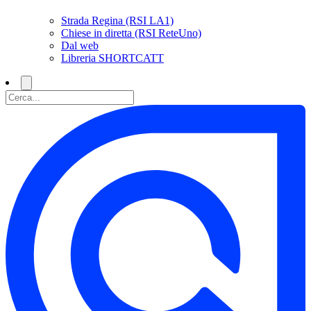
Strada Regina (RSI LA1)
Chiese in diretta (RSI ReteUno)
Dal web
Libreria SHORTCATT