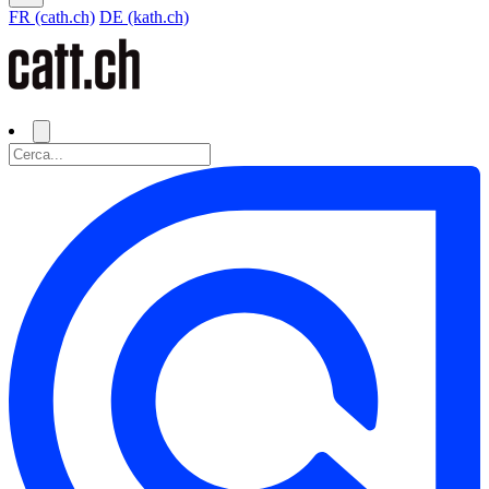
FR (cath.ch)
DE (kath.ch)