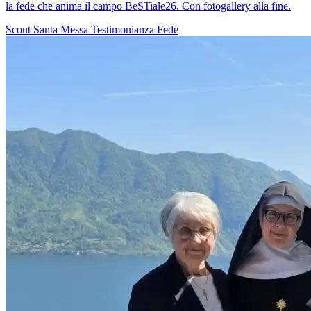
la fede che anima il campo BeSTiale26. Con fotogallery alla fine.
Scout
Santa Messa
Testimonianza
Fede