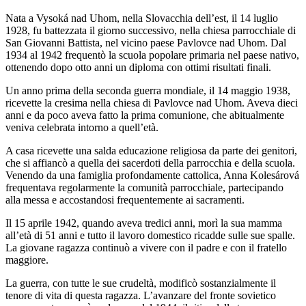
Nata a Vysoká nad Uhom, nella Slovacchia dell’est, il 14 luglio
1928, fu battezzata il giorno successivo, nella chiesa parrocchiale di
San Giovanni Battista, nel vicino paese Pavlovce nad Uhom. Dal
1934 al 1942 frequentò la scuola popolare primaria nel paese nativo,
ottenendo dopo otto anni un diploma con ottimi risultati finali.
Un anno prima della seconda guerra mondiale, il 14 maggio 1938,
ricevette la cresima nella chiesa di Pavlovce nad Uhom. Aveva dieci
anni e da poco aveva fatto la prima comunione, che abitualmente
veniva celebrata intorno a quell’età.
A casa ricevette una salda educazione religiosa da parte dei genitori,
che si affiancò a quella dei sacerdoti della parrocchia e della scuola.
Venendo da una famiglia profondamente cattolica, Anna Kolesárová
frequentava regolarmente la comunità parrocchiale, partecipando
alla messa e accostandosi frequentemente ai sacramenti.
Il 15 aprile 1942, quando aveva tredici anni, morì la sua mamma
all’età di 51 anni e tutto il lavoro domestico ricadde sulle sue spalle.
La giovane ragazza continuò a vivere con il padre e con il fratello
maggiore.
La guerra, con tutte le sue crudeltà, modificò sostanzialmente il
tenore di vita di questa ragazza. L’avanzare del fronte sovietico