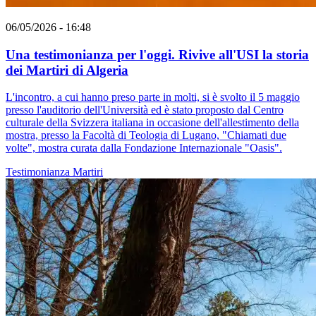
06/05/2026 - 16:48
Una testimonianza per l'oggi. Rivive all'USI la storia
dei Martiri di Algeria
L'incontro, a cui hanno preso parte in molti, si è svolto il 5 maggio
presso l'auditorio dell'Università ed è stato proposto dal Centro
culturale della Svizzera italiana in occasione dell'allestimento della
mostra, presso la Facoltà di Teologia di Lugano, "Chiamati due
volte", mostra curata dalla Fondazione Internazionale "Oasis".
Testimonianza
Martiri