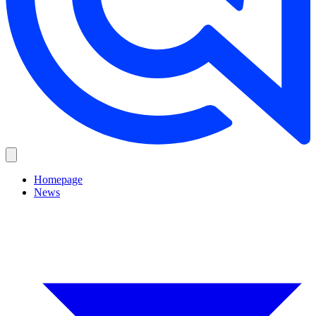
Homepage
News