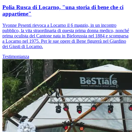
Polia Rusca di Locarno, "una storia di bene che ci
appartiene"
Yvonne Pesenti rievoca a Locarno il 6 maggio, in un incontro
pubblico, la vita straordinaria di questa prima donna medico, nonché
prima oculista del Cantone nata in Bielorussia nel 1884 e scomparsa
a Locarno nel 1975. Per le sue opere di Bene figurerà nel Giardino
dei Giusti di Locarno.
Testimonianza