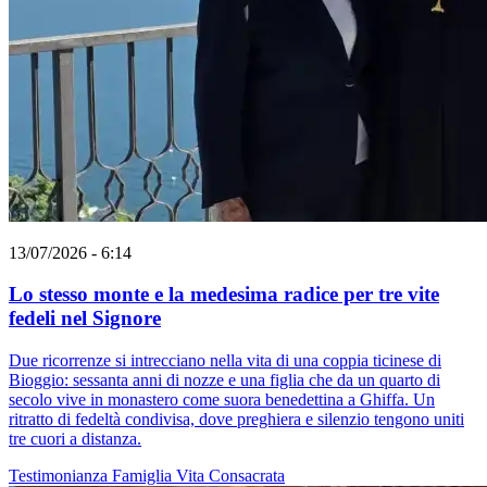
13/07/2026 - 6:14
Lo stesso monte e la medesima radice per tre vite
fedeli nel Signore
Due ricorrenze si intrecciano nella vita di una coppia ticinese di
Bioggio: sessanta anni di nozze e una figlia che da un quarto di
secolo vive in monastero come suora benedettina a Ghiffa. Un
ritratto di fedeltà condivisa, dove preghiera e silenzio tengono uniti
tre cuori a distanza.
Testimonianza
Famiglia
Vita Consacrata