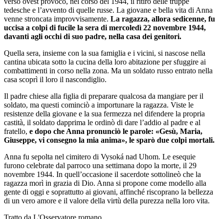
verso ovest provocò, nel corso del 1944, il ritiro delle truppe
tedesche e l’avvento di quelle russe. La giovane e bella vita di Anna
venne stroncata improvvisamente.
La ragazza, allora sedicenne, fu
uccisa a colpi di fucile la sera di mercoledì 22 novembre 1944,
davanti agli occhi di suo padre, nella casa dei genitori.
Quella sera, insieme con la sua famiglia e i vicini, si nascose nella
cantina ubicata sotto la cucina della loro abitazione per sfuggire ai
combattimenti in corso nella zona. Ma un soldato russo entrato nella
casa scoprì il loro il nascondiglio.
Il padre chiese alla figlia di preparare qualcosa da mangiare per il
soldato, ma questi cominciò a importunare la ragazza. Viste le
resistenze della giovane e la sua fermezza nel difendere la propria
castità, il soldato dapprima le ordinò di dare l’addio al padre e al
fratello,
e dopo che Anna pronunciò le parole: «Gesù, Maria,
Giuseppe, vi consegno la mia anima», le sparò due colpi mortali.
Anna fu sepolta nel cimitero di Vysoká nad Uhom. Le esequie
furono celebrate dal parroco una settimana dopo la morte, il 29
novembre 1944. In quell’occasione il sacerdote sottolineò che la
ragazza morì in grazia di Dio. Anna si propone come modello alla
gente di oggi e soprattutto ai giovani, affinché riscoprano la bellezza
di un vero amore e il valore della virtù della purezza nella loro vita.
Tratto da L'Osservatore romano