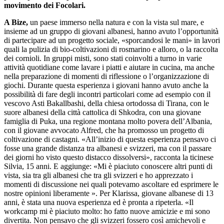
movimento dei Focolari.
A Bize,
un paese immerso nella natura e con la vista sul mare, e
insieme ad un gruppo di giovani albanesi, hanno avuto l’opportunità
di partecipare ad un progetto sociale, «sporcandosi le mani» in lavori
quali la pulizia di bio-coltivazioni di rosmarino e alloro, o la raccolta
dei cornioli. In gruppi misti, sono stati coinvolti a turno in varie
attività quotidiane come lavare i piatti e aiutare in cucina, ma anche
nella preparazione di momenti di riflessione o l’organizzazione di
giochi. Durante questa esperienza i giovani hanno avuto anche la
possibilità di fare degli incontri particolari come ad esempio con il
vescovo Asti Bakallbashi, della chiesa ortodossa di Tirana, con le
suore albanesi della città cattolica di Shkodra, con una giovane
famiglia di Puka, una regione montana molto povera dell’Albania,
con il giovane avvocato Alfred, che ha promosso un progetto di
coltivazione di castagni. «All’inizio di questa esperienza pensavo ci
fosse una grande distanza tra albanesi e svizzeri, ma con il passare
dei giorni ho visto questo distacco dissolversi», racconta la ticinese
Silvia, 15 anni. E aggiunge: «Mi è piaciuto conoscere altri punti di
vista, sia tra gli albanesi che tra gli svizzeri e ho apprezzato i
momenti di discussione nei quali potevamo ascoltare ed esprimere le
nostre opinioni liberamente ». Per Klarissa, giovane albanese di 13
anni, è stata una nuova esperienza ed è pronta a ripeterla. «Il
workcamp mi è piaciuto molto: ho fatto nuove amicizie e mi sono
divertita. Non pensavo che gli svizzeri fossero così amichevoli e