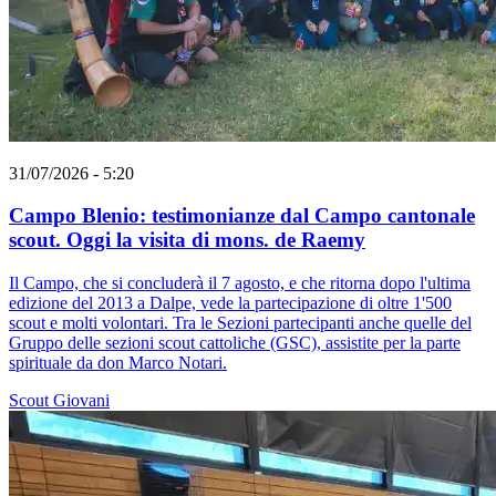
31/07/2026 - 5:20
Campo Blenio: testimonianze dal Campo cantonale
scout. Oggi la visita di mons. de Raemy
Il Campo, che si concluderà il 7 agosto, e che ritorna dopo l'ultima
edizione del 2013 a Dalpe, vede la partecipazione di oltre 1'500
scout e molti volontari. Tra le Sezioni partecipanti anche quelle del
Gruppo delle sezioni scout cattoliche (GSC), assistite per la parte
spirituale da don Marco Notari.
Scout
Giovani