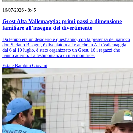
16/07/2026 - 8:45
Grest Alta Vallemaggia: primi passi a dimensione
familiare all’insegna del divertimento
Da tempo era un desiderio e quest’anno, con la presenza del parroco
don Stefano Bisogni, è diventato realtà: anche in Alta Vallemaggia
dal 6 al 10 luglio, è stato organizzato un Grest. 16 i ragazzi che
hanno aderito. La testimonianza di una monitrice.
Estate
Bambini
Giovani