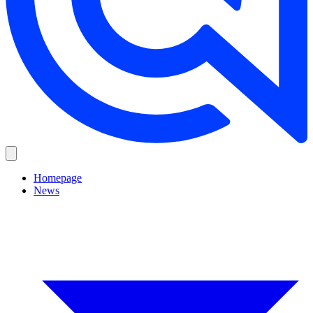
Homepage
News