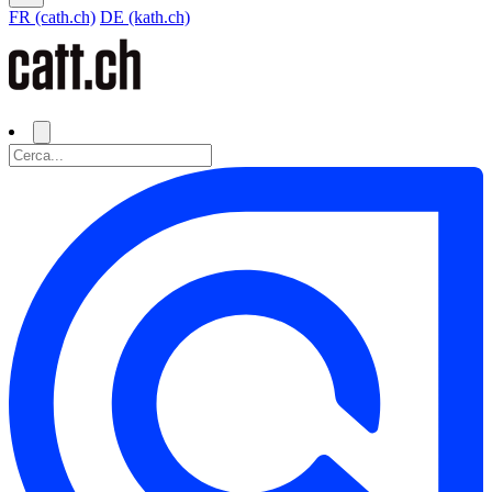
FR (cath.ch)
DE (kath.ch)