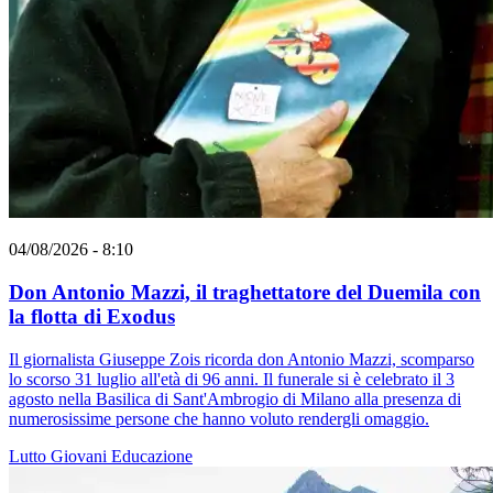
04/08/2026 - 8:10
Don Antonio Mazzi, il traghettatore del Duemila con
la flotta di Exodus
Il giornalista Giuseppe Zois ricorda don Antonio Mazzi, scomparso
lo scorso 31 luglio all'età di 96 anni. Il funerale si è celebrato il 3
agosto nella Basilica di Sant'Ambrogio di Milano alla presenza di
numerosissime persone che hanno voluto rendergli omaggio.
Lutto
Giovani
Educazione