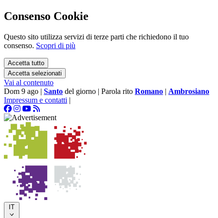
Consenso Cookie
Questo sito utilizza servizi di terze parti che richiedono il tuo
consenso.
Scopri di più
Accetta tutto
Accetta selezionati
Vai al contenuto
Dom 9 ago
|
Santo
del giorno
|
Parola rito
Romano
|
Ambrosiano
Impressum e contatti
|
IT