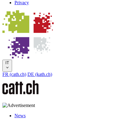
Privacy
IT
FR (cath.ch)
DE (kath.ch)
News