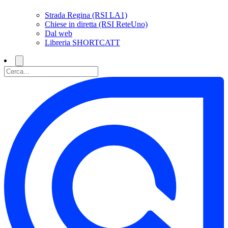
Strada Regina (RSI LA1)
Chiese in diretta (RSI ReteUno)
Dal web
Libreria SHORTCATT