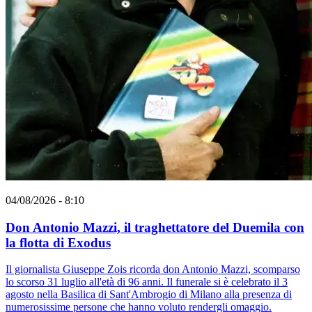
04/08/2026 - 8:10
Don Antonio Mazzi, il traghettatore del Duemila con
la flotta di Exodus
Il giornalista Giuseppe Zois ricorda don Antonio Mazzi, scomparso
lo scorso 31 luglio all'età di 96 anni. Il funerale si è celebrato il 3
agosto nella Basilica di Sant'Ambrogio di Milano alla presenza di
numerosissime persone che hanno voluto rendergli omaggio.