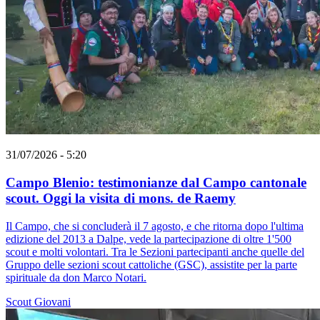
31/07/2026 - 5:20
Campo Blenio: testimonianze dal Campo cantonale
scout. Oggi la visita di mons. de Raemy
Il Campo, che si concluderà il 7 agosto, e che ritorna dopo l'ultima
edizione del 2013 a Dalpe, vede la partecipazione di oltre 1'500
scout e molti volontari. Tra le Sezioni partecipanti anche quelle del
Gruppo delle sezioni scout cattoliche (GSC), assistite per la parte
spirituale da don Marco Notari.
Scout
Giovani