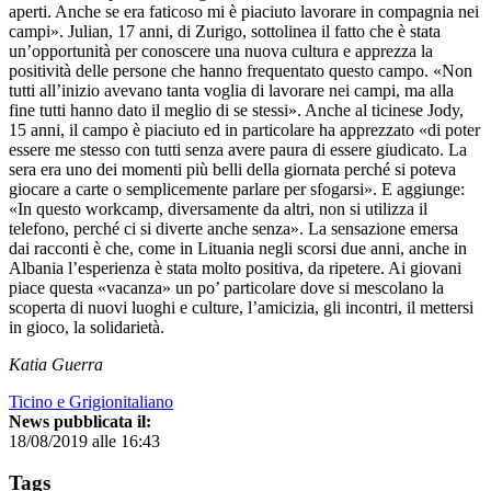
aperti. Anche se era faticoso mi è piaciuto lavorare in compagnia nei
campi». Julian, 17 anni, di Zurigo, sottolinea il fatto che è stata
un’opportunità per conoscere una nuova cultura e apprezza la
positività delle persone che hanno frequentato questo campo. «Non
tutti all’inizio avevano tanta voglia di lavorare nei campi, ma alla
fine tutti hanno dato il meglio di se stessi». Anche al ticinese Jody,
15 anni, il campo è piaciuto ed in particolare ha apprezzato «di poter
essere me stesso con tutti senza avere paura di essere giudicato. La
sera era uno dei momenti più belli della giornata perché si poteva
giocare a carte o semplicemente parlare per sfogarsi». E aggiunge:
«In questo workcamp, diversamente da altri, non si utilizza il
telefono, perché ci si diverte anche senza». La sensazione emersa
dai racconti è che, come in Lituania negli scorsi due anni, anche in
Albania l’esperienza è stata molto positiva, da ripetere. Ai giovani
piace questa «vacanza» un po’ particolare dove si mescolano la
scoperta di nuovi luoghi e culture, l’amicizia, gli incontri, il mettersi
in gioco, la solidarietà.
Katia Guerra
Ticino e Grigionitaliano
News pubblicata il:
18/08/2019 alle 16:43
Tags