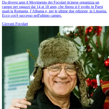
Da diversi anni il Movimento dei Focolari ticinese organizza un
campo per ragazzi dai 14 ai 18 anni, che finora si è svolto in Paesi
quali la Romania, l’Albania e, per le ultime due edizioni, in Lituania.
Ecco cos'è successo nell'ultimo campo.
Giovani
Focolari