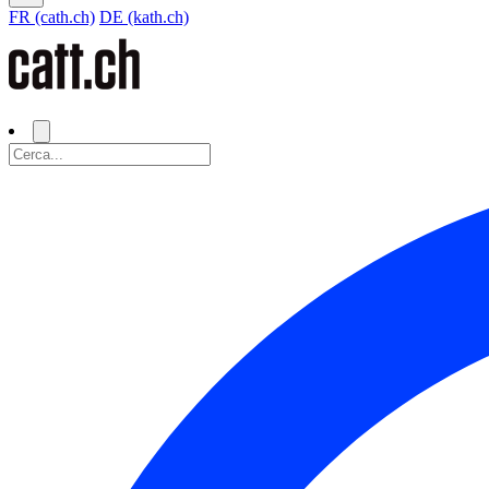
FR (cath.ch)
DE (kath.ch)