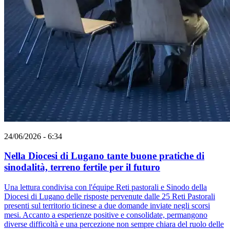
24/06/2026 - 6:34
Nella Diocesi di Lugano tante buone pratiche di
sinodalità, terreno fertile per il futuro
Una lettura condivisa con l'équipe Reti pastorali e Sinodo della
Diocesi di Lugano delle risposte pervenute dalle 25 Reti Pastorali
presenti sul territorio ticinese a due domande inviate negli scorsi
mesi. Accanto a esperienze positive e consolidate, permangono
diverse difficoltà e una percezione non sempre chiara del ruolo delle