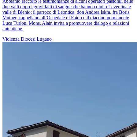
Abbiamo raccolto le testimonianze di alcuni operatori pastorali delle
due valli dopo i gravi fatti di sangue che hanno colpito Leventina e
valle di Blenio: il parroco di Leontica, don Andrea Iskra, fra Boris
Muther, cappellano all’Ospedale di Faido e il diacono permanente
Luca Turlon. Mons. Alain invita a promuovere dialogo e relazioni
autentiche.
Violenza
Diocesi Lugano