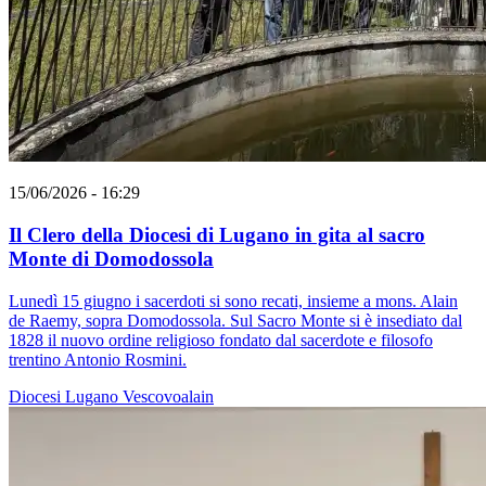
15/06/2026 - 16:29
Il Clero della Diocesi di Lugano in gita al sacro
Monte di Domodossola
Lunedì 15 giugno i sacerdoti si sono recati, insieme a mons. Alain
de Raemy, sopra Domodossola. Sul Sacro Monte si è insediato dal
1828 il nuovo ordine religioso fondato dal sacerdote e filosofo
trentino Antonio Rosmini.
Diocesi Lugano
Vescovoalain