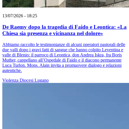
13/07/2026 - 18:25
De Raemy dopo la tragedia di Faido e Leontica: «La
Chiesa sia presenza e vicinanza nel dolore»
Abbiamo raccolto le testimonianze di alcuni operatori pastorali delle
due valli dopo i gravi fatti di sangue che hanno colpito Leventina e
valle di Blenio: il parroco di Leontica, don Andrea Iskra, fra Boris
Muther, cappellano all’Ospedale di Faido e il diacono permanente
Luca Turlon. Mons. Alain invita a promuovere dialogo e relazioni
autentiche.
Violenza
Diocesi Lugano