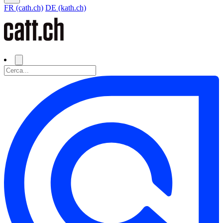
FR (cath.ch)
DE (kath.ch)