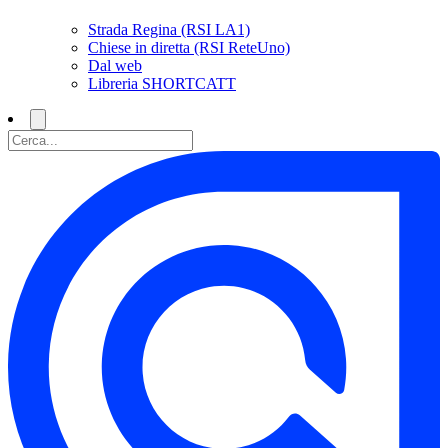
Strada Regina (RSI LA1)
Chiese in diretta (RSI ReteUno)
Dal web
Libreria SHORTCATT