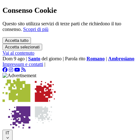
Consenso Cookie
Questo sito utilizza servizi di terze parti che richiedono il tuo
consenso.
Scopri di più
Accetta tutto
Accetta selezionati
Vai al contenuto
Dom 9 ago
|
Santo
del giorno
|
Parola rito
Romano
|
Ambrosiano
Impressum e contatti
|
IT