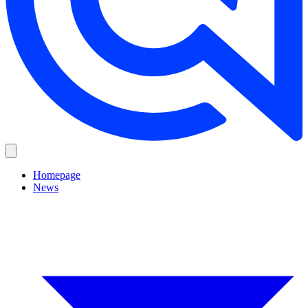
Homepage
News