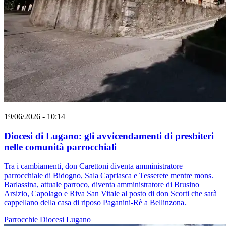
19/06/2026 - 10:14
Diocesi di Lugano: gli avvicendamenti di presbiteri
nelle comunità parrocchiali
Tra i cambiamenti, don Carettoni diventa amministratore
parrocchiale di Bidogno, Sala Capriasca e Tesserete mentre mons.
Barlassina, attuale parroco, diventa amministratore di Brusino
Arsizio, Capolago e Riva San Vitale al posto di don Scorti che sarà
cappellano della casa di riposo Paganini-Rè a Bellinzona.
Parrocchie
Diocesi Lugano