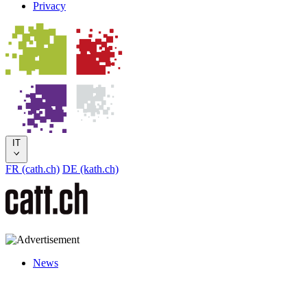
Privacy
IT
FR (cath.ch)
DE (kath.ch)
News