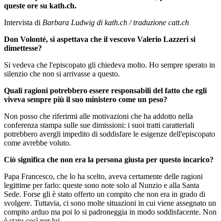
queste ore su kath.ch.
Intervista di
Barbara Ludwig di kath.ch / traduzione catt.ch
Don Volonté, si aspettava che il vescovo Valerio Lazzeri si
dimettesse?
Si vedeva che l'episcopato gli chiedeva molto. Ho sempre sperato in
silenzio che non si arrivasse a questo.
Quali ragioni potrebbero essere responsabili del fatto che egli
viveva sempre più il suo ministero come un peso?
Non posso che riferirmi alle motivazioni che ha addotto nella
conferenza stampa sulle sue dimissioni: i suoi tratti caratteriali
potrebbero avergli impedito di soddisfare le esigenze dell'episcopato
come avrebbe voluto.
Ciò significa che non era la persona giusta per questo incarico?
Papa Francesco, che lo ha scelto, aveva certamente delle ragioni
legittime per farlo: queste sono note solo al Nunzio e alla Santa
Sede. Forse gli è stato offerto un compito che non era in grado di
svolgere. Tuttavia, ci sono molte situazioni in cui viene assegnato un
compito arduo ma poi lo si padroneggia in modo soddisfacente. Non
è stato così per lui.