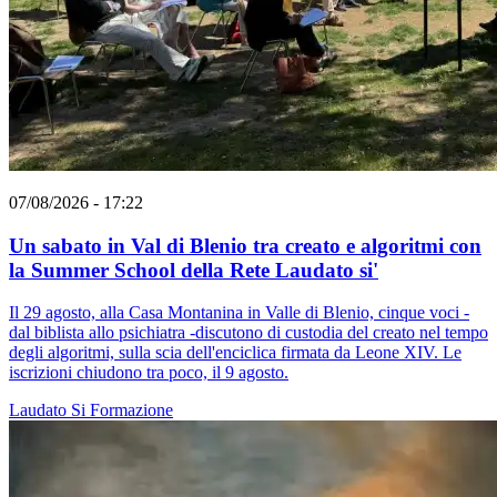
07/08/2026 - 17:22
Un sabato in Val di Blenio tra creato e algoritmi con
la Summer School della Rete Laudato si'
Il 29 agosto, alla Casa Montanina in Valle di Blenio, cinque voci -
dal biblista allo psichiatra -discutono di custodia del creato nel tempo
degli algoritmi, sulla scia dell'enciclica firmata da Leone XIV. Le
iscrizioni chiudono tra poco, il 9 agosto.
Laudato Si
Formazione