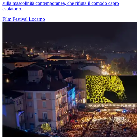
sulla mascolinità contemporanea, che rifiuta il comodo capro
espiatorio.
Film
Festival
Locarno