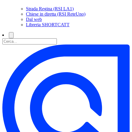
Strada Regina (RSI LA1)
Chiese in diretta (RSI ReteUno)
Dal web
Libreria SHORTCATT