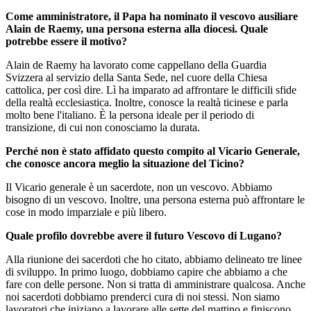
Come amministratore, il Papa ha nominato il vescovo ausiliare
Alain de Raemy, una persona esterna alla diocesi. Quale
potrebbe essere il motivo?
Alain de Raemy ha lavorato come cappellano della Guardia
Svizzera al servizio della Santa Sede, nel cuore della Chiesa
cattolica, per così dire. Lì ha imparato ad affrontare le difficili sfide
della realtà ecclesiastica. Inoltre, conosce la realtà ticinese e parla
molto bene l'italiano. È la persona ideale per il periodo di
transizione, di cui non conosciamo la durata.
Perché non è stato affidato questo compito al Vicario Generale,
che conosce ancora meglio la situazione del Ticino?
Il Vicario generale è un sacerdote, non un vescovo. Abbiamo
bisogno di un vescovo. Inoltre, una persona esterna può affrontare le
cose in modo imparziale e più libero.
Quale profilo dovrebbe avere il futuro Vescovo di Lugano?
Alla riunione dei sacerdoti che ho citato, abbiamo delineato tre linee
di sviluppo. In primo luogo, dobbiamo capire che abbiamo a che
fare con delle persone. Non si tratta di amministrare qualcosa. Anche
noi sacerdoti dobbiamo prenderci cura di noi stessi. Non siamo
lavoratori che iniziano a lavorare alle sette del mattino e finiscono