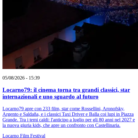
05/08/2026 - 15:39
Locarno79: il cinema torna tra grandi classici, star
internazionali e uno sguardo al futuro
Locarno79 apre con 233 film, star come Rossellini, Aronofsky,
Argento e Saldaña, e i classici Taxi Driver e Balla coi lupi in Piazza
Grande. Tra i temi caldi: l'anticipo a luglio per gli 80 anni nel 2027 e
la nuova giuria kids, che apre un confronto con Castellinaria.
Locarno
Film
Festival