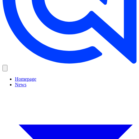
Homepage
News