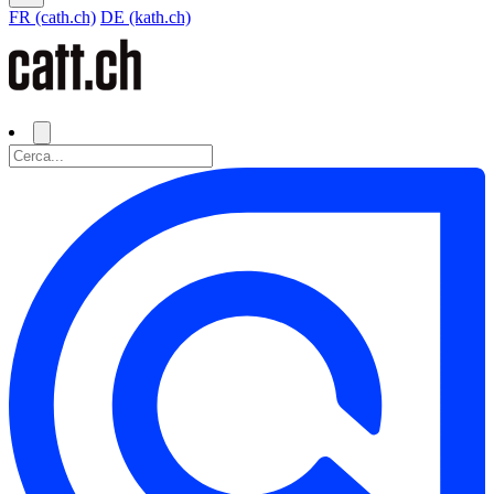
FR (cath.ch)
DE (kath.ch)