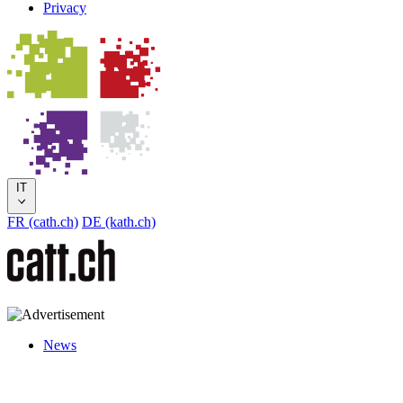
Privacy
IT
FR (cath.ch)
DE (kath.ch)
News