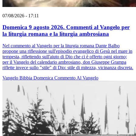
07/08/2026 - 17:11
Domenica 9 agosto 2026. Commenti al Vangelo per
la liturgia romana e la liturgia ambrosiana
Nel commento al Vangelo per la liturgia romana Dante Balbo
propone una riflessione sull'episodio evangelico di Gesù nel mare in
tempesta, riflettendo sull'aiuto di Dio che ci è offerto ogni giorno;
per il Vangelo del calendario ambrosiano, don Giuseppe Grampa
riflette invece sullo "stile" di Dio: stile di mitezza, vicinanza discreta.
Vangelo
Bibbia
Domenica
Commento Al Vangelo