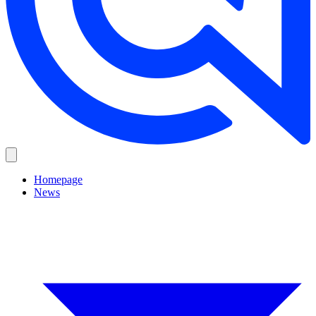
Homepage
News