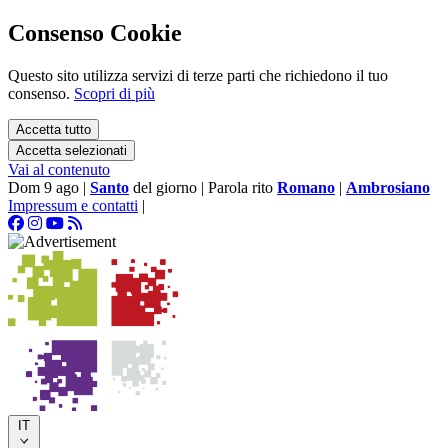
Consenso Cookie
Questo sito utilizza servizi di terze parti che richiedono il tuo
consenso.
Scopri di più
Accetta tutto
Accetta selezionati
Vai al contenuto
Dom 9 ago
|
Santo
del giorno
|
Parola rito
Romano
|
Ambrosiano
Impressum e contatti
|
IT