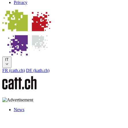
Privacy
IT
FR (cath.ch)
DE (kath.ch)
News