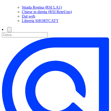
Strada Regina (RSI LA1)
Chiese in diretta (RSI ReteUno)
Dal web
Libreria SHORTCATT