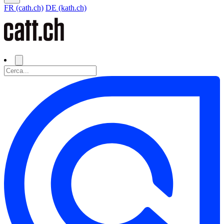
FR (cath.ch)
DE (kath.ch)