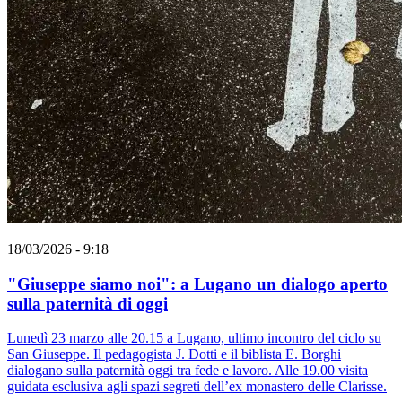
18/03/2026 - 9:18
"Giuseppe siamo noi": a Lugano un dialogo aperto
sulla paternità di oggi
Lunedì 23 marzo alle 20.15 a Lugano, ultimo incontro del ciclo su
San Giuseppe. Il pedagogista J. Dotti e il biblista E. Borghi
dialogano sulla paternità oggi tra fede e lavoro. Alle 19.00 visita
guidata esclusiva agli spazi segreti dell’ex monastero delle Clarisse.