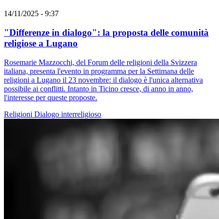
14/11/2025 - 9:37
"Differenze in dialogo": la proposta delle comunità
religiose a Lugano
Rosemarie Mazzocchi, del Forum delle religioni della Svizzera
italiana, presenta l'evento in programma per la Settimana delle
religioni a Lugano il 23 novembre: il dialogo è l'unica alternativa
possibile ai conflitti. Intanto in Ticino cresce, di anno in anno,
l'interesse per queste proposte.
Religioni
Dialogo interreligioso