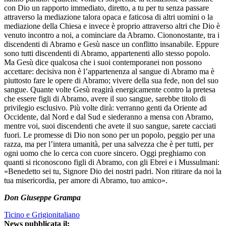
con Dio un rapporto immediato, diretto, a tu per tu senza passare
attraverso la mediazione talora opaca e faticosa di altri uomini o la
mediazione della Chiesa e invece è proprio attraverso altri che Dio è
venuto incontro a noi, a cominciare da Abramo. Ciononostante, tra i
discendenti di Abramo e Gesù nasce un conflitto insanabile. Eppure
sono tutti discendenti di Abramo, appartenenti allo stesso popolo.
Ma Gesù dice qualcosa che i suoi contemporanei non possono
accettare: decisiva non è l’appartenenza al sangue di Abramo ma è
piuttosto fare le opere di Abramo; vivere della sua fede, non del suo
sangue. Quante volte Gesù reagirà energicamente contro la pretesa
che essere figli di Abramo, avere il suo sangue, sarebbe titolo di
privilegio esclusivo. Più volte dirà: verranno genti da Oriente ad
Occidente, dal Nord e dal Sud e siederanno a mensa con Abramo,
mentre voi, suoi discendenti che avete il suo sangue, sarete cacciati
fuori. Le promesse di Dio non sono per un popolo, peggio per una
razza, ma per l’intera umanità, per una salvezza che è per tutti, per
ogni uomo che lo cerca con cuore sincero. Oggi preghiamo con
quanti si riconoscono figli di Abramo, con gli Ebrei e i Mussulmani:
«Benedetto sei tu, Signore Dio dei nostri padri. Non ritirare da noi la
tua misericordia, per amore di Abramo, tuo amico».
Don Giuseppe Grampa
Ticino e Grigionitaliano
News pubblicata il: