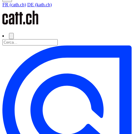
FR (cath.ch)
DE (kath.ch)