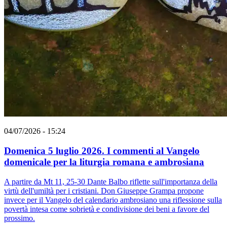
04/07/2026 - 15:24
Domenica 5 luglio 2026. I commenti al Vangelo
domenicale per la liturgia romana e ambrosiana
A partire da Mt 11, 25-30 Dante Balbo riflette sull'importanza della
virtù dell'umiltà per i cristiani. Don Giuseppe Grampa propone
invece per il Vangelo del calendario ambrosiano una riflessione sulla
povertà intesa come sobrietà e condivisione dei beni a favore del
prossimo.