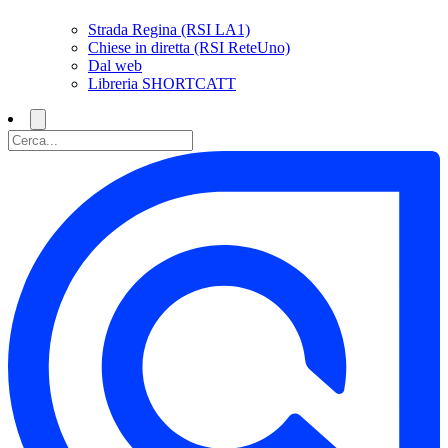
Strada Regina (RSI LA1)
Chiese in diretta (RSI ReteUno)
Dal web
Libreria SHORTCATT