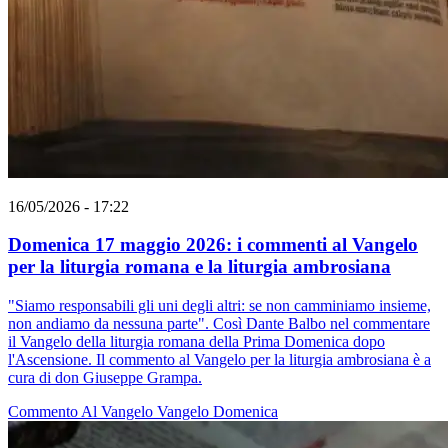
16/05/2026 - 17:22
Domenica 17 maggio 2026: i commenti al Vangelo
per la liturgia romana e la liturgia ambrosiana
"Siamo responsabili gli uni degli altri: se non camminiamo insieme,
non andiamo da nessuna parte". Così Dante Balbo nel commentare
il Vangelo della liturgia romana della Prima Domenica dopo
l'Ascensione. Il commento al Vangelo per la liturgia ambrosiana è a
cura di don Giuseppe Grampa.
Commento Al Vangelo
Vangelo
Domenica