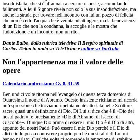
insoddisfatta, che si è affannata a cercare risposte, accumulando
fallimenti. A lei il Signore rivela non solo la sua insoddisfazione, ma
anche la strada per trovare nell'incontro con lui un pozzo di felicità
che non è certo l'acqua che è venuta ad attingere, ma la benevolenza
di un Dio che non la condanna, la accoglie e le mostra che
l'adorazione è un incontro, non un rito.
Dante Balbo, dalla rubrica televisiva Il Respiro spirituale di
Caritas Ticino in onda su TeleTicino e
online su YouTube
Non l'appartenenza ma il valore delle
opere
Calendario ambrosiano: Gv 8, 31-59
Ben undici volte ritorna nell’evangelo di questa terza domenica di
Quaresima il nome di Abramo. Questo insistente richiamo mi ricorda
un’espressione che troviamo ripetutamente attestata nelle Scritture
sacre, quasi una definizione di Dio. Di Lui si dice che è il «Dio dei
nostri padri », e precisamente «Dio di Abramo, di Isacco, di
Giacobbe». Dunque Dio prima di essere il mio Dio è il Dio di altri,
appunto dei nostri Padri. Può essere il mio Dio perché è il Dio di
altri e io lo posso conoscere proprio perché questi altri di Lui mi
hanno parlato. Qualche volta ci sorprende la tentazione di stabilire