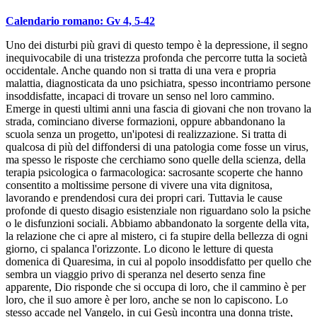
Calendario romano: Gv 4, 5-42
Uno dei disturbi più gravi di questo tempo è la depressione, il segno
inequivocabile di una tristezza profonda che percorre tutta la società
occidentale. Anche quando non si tratta di una vera e propria
malattia, diagnosticata da uno psichiatra, spesso incontriamo persone
insoddisfatte, incapaci di trovare un senso nel loro cammino.
Emerge in questi ultimi anni una fascia di giovani che non trovano la
strada, cominciano diverse formazioni, oppure abbandonano la
scuola senza un progetto, un'ipotesi di realizzazione. Si tratta di
qualcosa di più del diffondersi di una patologia come fosse un virus,
ma spesso le risposte che cerchiamo sono quelle della scienza, della
terapia psicologica o farmacologica: sacrosante scoperte che hanno
consentito a moltissime persone di vivere una vita dignitosa,
lavorando e prendendosi cura dei propri cari. Tuttavia le cause
profonde di questo disagio esistenziale non riguardano solo la psiche
o le disfunzioni sociali. Abbiamo abbandonato la sorgente della vita,
la relazione che ci apre al mistero, ci fa stupire della bellezza di ogni
giorno, ci spalanca l'orizzonte. Lo dicono le letture di questa
domenica di Quaresima, in cui al popolo insoddisfatto per quello che
sembra un viaggio privo di speranza nel deserto senza fine
apparente, Dio risponde che si occupa di loro, che il cammino è per
loro, che il suo amore è per loro, anche se non lo capiscono. Lo
stesso accade nel Vangelo, in cui Gesù incontra una donna triste,