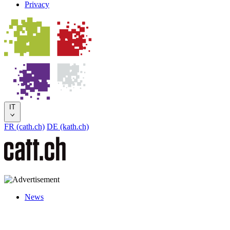
Privacy
IT
FR (cath.ch)
DE (kath.ch)
News