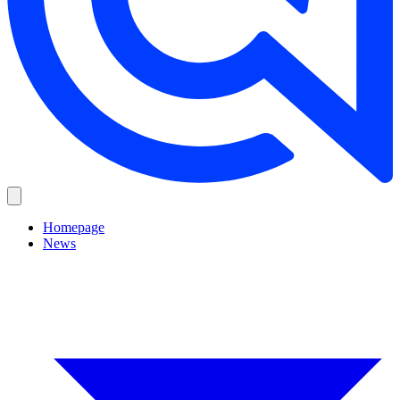
Homepage
News