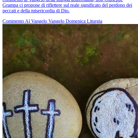
Grampa ci propone di riflettere sul reale significato del perdono dei
peccati e della misericordia di Dio.
Commento Al Vangelo
Vangelo
Domenica
Liturgia