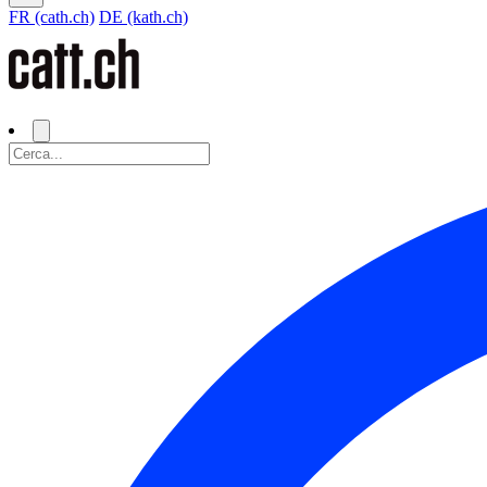
FR (cath.ch)
DE (kath.ch)