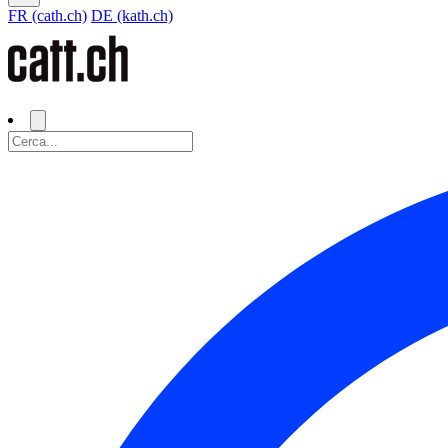
FR (cath.ch)
DE (kath.ch)