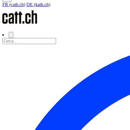
FR (cath.ch)
DE (kath.ch)