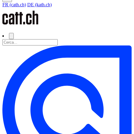
FR (cath.ch)
DE (kath.ch)