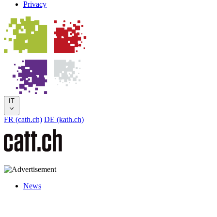
Privacy
IT
FR (cath.ch)
DE (kath.ch)
News