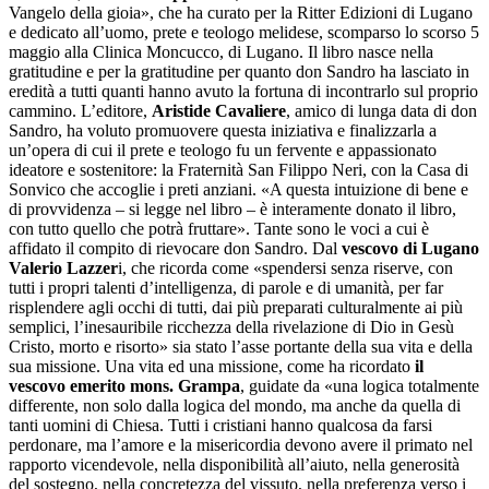
Vangelo della gioia», che ha curato per la Ritter Edizioni di Lugano
e dedicato all’uomo, prete e teologo melidese, scomparso lo scorso 5
maggio alla Clinica Moncucco, di Lugano. Il libro nasce nella
gratitudine e per la gratitudine per quanto don Sandro ha lasciato in
eredità a tutti quanti hanno avuto la fortuna di incontrarlo sul proprio
cammino. L’editore,
Aristide Cavaliere
, amico di lunga data di don
Sandro, ha voluto promuovere questa iniziativa e finalizzarla a
un’opera di cui il prete e teologo fu un fervente e appassionato
ideatore e sostenitore: la Fraternità San Filippo Neri, con la Casa di
Sonvico che accoglie i preti anziani. «A questa intuizione di bene e
di provvidenza – si legge nel libro – è interamente donato il libro,
con tutto quello che potrà fruttare». Tante sono le voci a cui è
affidato il compito di rievocare don Sandro. Dal
vescovo di Lugano
Valerio Lazzer
i, che ricorda come «spendersi senza riserve, con
tutti i propri talenti d’intelligenza, di parole e di umanità, per far
risplendere agli occhi di tutti, dai più preparati culturalmente ai più
semplici, l’inesauribile ricchezza della rivelazione di Dio in Gesù
Cristo, morto e risorto» sia stato l’asse portante della sua vita e della
sua missione. Una vita ed una missione, come ha ricordato
il
vescovo emerito mons. Grampa
, guidate da «una logica totalmente
differente, non solo dalla logica del mondo, ma anche da quella di
tanti uomini di Chiesa. Tutti i cristiani hanno qualcosa da farsi
perdonare, ma l’amore e la misericordia devono avere il primato nel
rapporto vicendevole, nella disponibilità all’aiuto, nella generosità
del sostegno, nella concretezza del vissuto, nella preferenza verso i