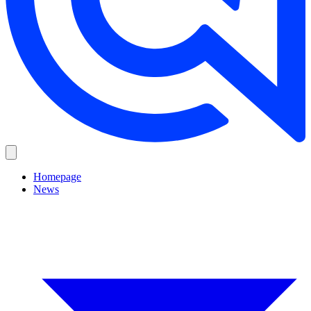
Homepage
News