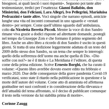
bisognosi, ai quali lasciò i suoi risparmi». Seguono poi tante altre
testimonianze, tredici per l’esattezza:
Gianni Ballabio, don
Ministrini, don Feliciani, Lara Allegri, Ivo Pellegrini, Marialuisa
Pedrazzini e tante altre.
Voci singole che narrano episodi, amicizie
lunghe una vita ed incontri consumati in uno sguardo e «restati
dentro» per sempre. Come quell’ultimo sguardo dall’ambulanza,
colto
da Nicoletta Beretta Piccoli.
Mentre la voce di don Sandro
rimane viva grazie a dodici risposte ad altrettante domande, postegli
nel tempo da Giuseppe Zois e che formano il primo segmento del
libro. Anche un altro libro a ricordo di don Sandro è uscito in questi
giorni. Si tratta di una riedizione leggermente adattata di un testo del
2009 dello stesso don Sandro, su un tema che sempre lo interrogò:
quello della sofferenza dell’uomo ma anche quella di Dio. «Dio
soffre con noi?» ne è il titolo e La Meridiana è l’editore, di questa
come della prima edizione. Scrive
Ernesto Borghi,
che ha curato il
volume: «Questo libro avrebbe dovuto essere edito tra febbraio e
marzo 2020. Due delle conseguenze della grave pandemia Covid-19
verificatasi, sono state il ritardo nella pubblicazione in questione e la
morte dell’autore del volume. Come atto di ammirata ed affettuosa
gratitudine nei suoi confronti e in considerazione della rilevanza e
dell’attualità del tema affrontato, si è deciso di pubblicare comunque
il testo nella versione da lui stabilita prima di morire».
Corinne Zaugg