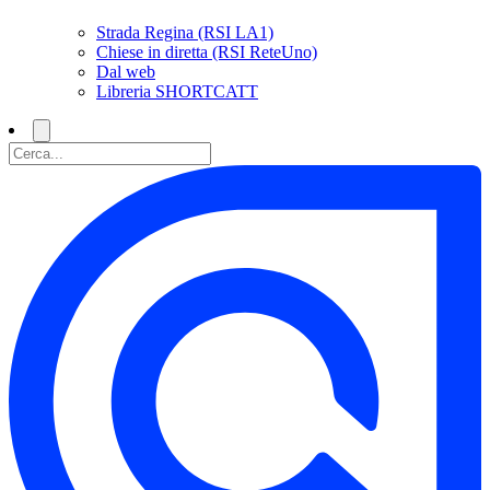
Strada Regina (RSI LA1)
Chiese in diretta (RSI ReteUno)
Dal web
Libreria SHORTCATT