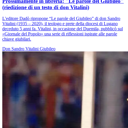
Prossimamente in libreria: "Le parole del Giubileo"
(riedizione di un testo di don Vitalini)
L'editore Dadò ripropone “Le parole del Giubileo” di don Sandro
Vitalini (1935 – 2020), il teologo e prete della diocesi di Lugano
deceduto 5 anni fa. Vitalini, in occasione del Duemila, pubblicò sul
«Giornale del Popolo» una serie di riflessioni ispirate alle parole
chiave giubilari.
Don Sandro Vitalini
Giubileo