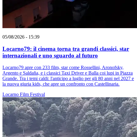
05/08/2026 - 15:39
Locarno79: il cinema torna tra grandi classici, star
internazionali e uno sguardo al futuro
Locarno79 apre con 233 film, star come Rossellini, Aronofsky,
Argento e Saldaña, e i classici Taxi Driver e Balla coi lupi in Piazza
Grande. Tra i temi caldi: l'anticipo a luglio per gli 80 anni nel 2027 e
la nuova giuria kids, che apre un confronto con Castellinaria.
Locarno
Film
Festival