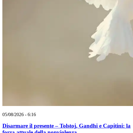
05/08/2026 - 6:16
Disarmare il presente – Tolstoj, Gandhi e Capitini: la
forza attuale della nonviolenza