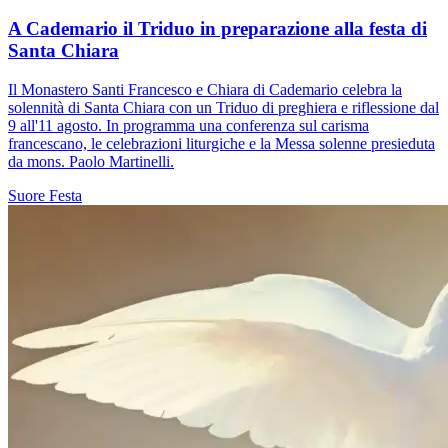
A Cademario il Triduo in preparazione alla festa di
Santa Chiara
Il Monastero Santi Francesco e Chiara di Cademario celebra la
solennità di Santa Chiara con un Triduo di preghiera e riflessione dal
9 all'11 agosto. In programma una conferenza sul carisma
francescano, le celebrazioni liturgiche e la Messa solenne presieduta
da mons. Paolo Martinelli.
Suore
Festa