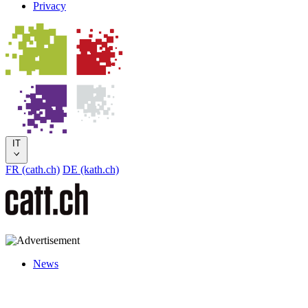
Privacy
IT
FR (cath.ch)
DE (kath.ch)
News