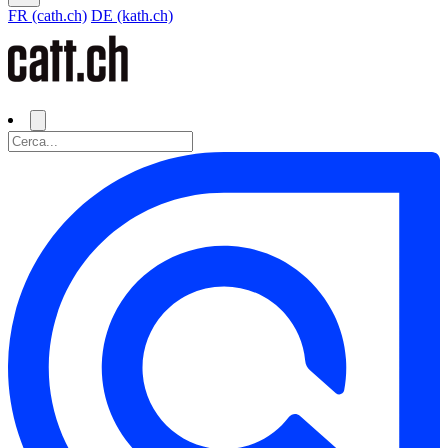
FR (cath.ch)
DE (kath.ch)