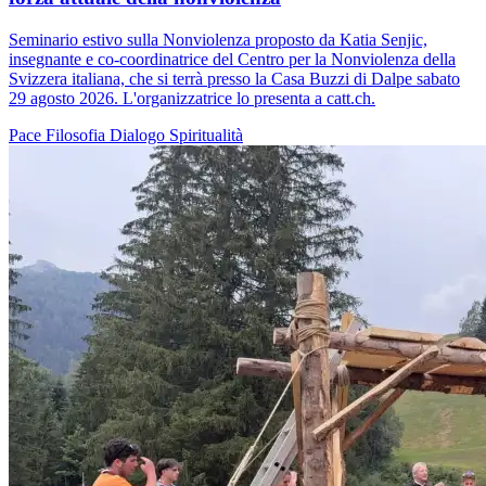
Seminario estivo sulla Nonviolenza proposto da Katia Senjic,
insegnante e co-coordinatrice del Centro per la Nonviolenza della
Svizzera italiana, che si terrà presso la Casa Buzzi di Dalpe sabato
29 agosto 2026. L'organizzatrice lo presenta a catt.ch.
Pace
Filosofia
Dialogo
Spiritualità