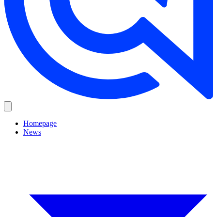
Homepage
News