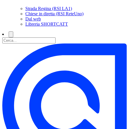
Strada Regina (RSI LA1)
Chiese in diretta (RSI ReteUno)
Dal web
Libreria SHORTCATT