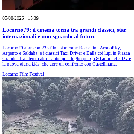
05/08/2026 - 15:39
Locarno79: il cinema torna tra grandi classici, star
internazionali e uno sguardo al futuro
Locarno79 apre con 233 film, star come Rossellini, Aronofsky,
Argento e Saldaña, e i classici Taxi Driver e Balla coi lupi in Piazza
Grande. Tra i temi caldi: l'anticipo a luglio per gli 80 anni nel 2027 e
la nuova giuria kids, che apre un confronto con Castellinaria.
Locarno
Film
Festival