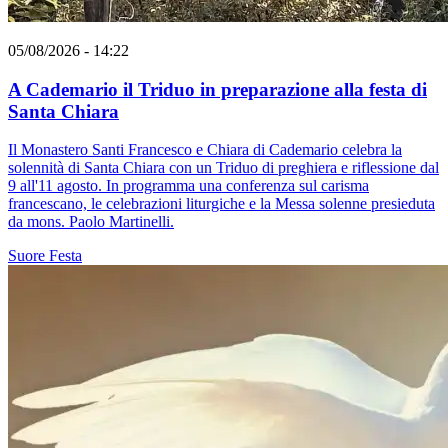
05/08/2026 - 14:22
A Cademario il Triduo in preparazione alla festa di
Santa Chiara
Il Monastero Santi Francesco e Chiara di Cademario celebra la
solennità di Santa Chiara con un Triduo di preghiera e riflessione dal
9 all'11 agosto. In programma una conferenza sul carisma
francescano, le celebrazioni liturgiche e la Messa solenne presieduta
da mons. Paolo Martinelli.
Suore
Festa