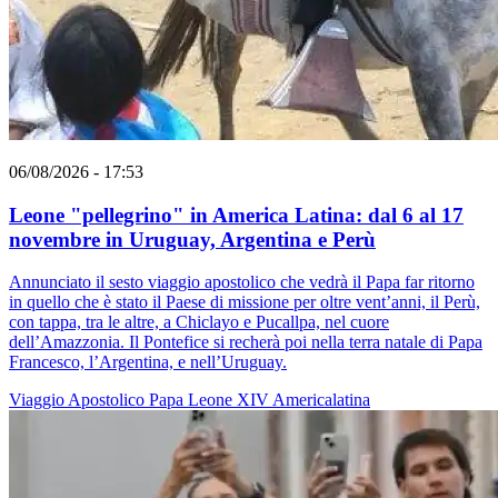
06/08/2026 - 17:53
Leone "pellegrino" in America Latina: dal 6 al 17
novembre in Uruguay, Argentina e Perù
Annunciato il sesto viaggio apostolico che vedrà il Papa far ritorno
in quello che è stato il Paese di missione per oltre vent’anni, il Perù,
con tappa, tra le altre, a Chiclayo e Pucallpa, nel cuore
dell’Amazzonia. Il Pontefice si recherà poi nella terra natale di Papa
Francesco, l’Argentina, e nell’Uruguay.
Viaggio Apostolico
Papa Leone XIV
Americalatina