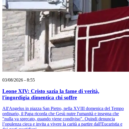
03/08/2026 - 8:55
Leone XIV: Cristo sazia la fame di verità,
l'ingordigia dimentica chi soffre
All'Angelus in piazza San Pietro, nella XVIII domenica del Tempo
ordinario, il Papa ricorda che Gesù nutre l'umanità e insegna che
"nulla va sprecato, quando viene condiviso". Quindi denuncia
l’opulenza cieca e invita a vivere la carità a partire dall'Eucaristia e