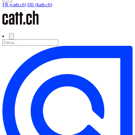
FR (cath.ch)
DE (kath.ch)