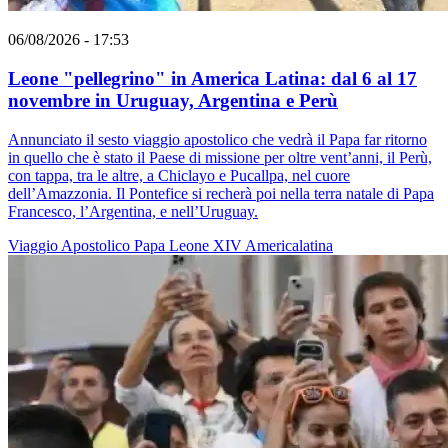
06/08/2026 - 17:53
Leone "pellegrino" in America Latina: dal 6 al 17
novembre in Uruguay, Argentina e Perù
Annunciato il sesto viaggio apostolico che vedrà il Papa far ritorno
in quello che è stato il Paese di missione per oltre vent’anni, il Perù,
con tappa, tra le altre, a Chiclayo e Pucallpa, nel cuore
dell’Amazzonia. Il Pontefice si recherà poi nella terra natale di Papa
Francesco, l’Argentina, e nell’Uruguay.
Viaggio Apostolico
Papa Leone XIV
Americalatina