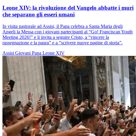
Leone XIV: la rivoluzione del Vangelo abbatte i muri
che separano gli esseri umani
In visita pastorale ad Assisi, il Papa celebra a Santa Maria degli
Angeli la Messa con i giovani partecipanti al “Go! Franciscan Youth
Meeting 2026!” e li invita a seguire Cristo, a “vincere la
rassegnazione e la paura” e a “scrivere nuove pagine di storia”.
Assisi
Giovani
Papa Leone XIV