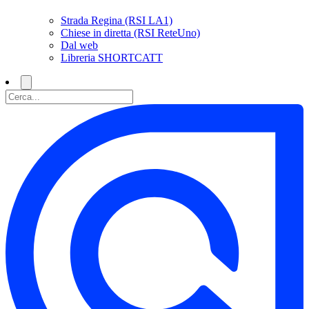
Strada Regina (RSI LA1)
Chiese in diretta (RSI ReteUno)
Dal web
Libreria SHORTCATT