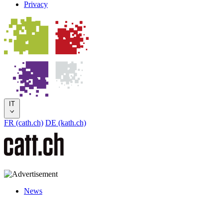
Privacy
IT
FR (cath.ch)
DE (kath.ch)
News