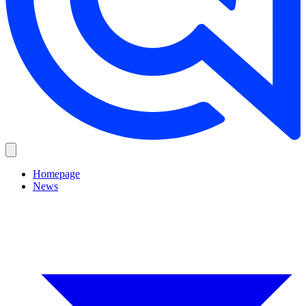
Homepage
News