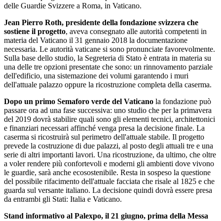
delle Guardie Svizzere a Roma, in Vaticano.
Jean Pierro Roth, presidente della fondazione svizzera
che
sostiene il progetto
, aveva consegnato alle autorità competenti in
materia del Vaticano il 31 gennaio 2018 la documentazione
necessaria. Le autorità vaticane si sono pronunciate favorevolmente.
Sulla base dello studio, la Segreteria di Stato è entrata in materia su
una delle tre opzioni presentate che sono: un rinnovamento parziale
dell'edificio, una sistemazione dei volumi garantendo i muri
dell'attuale palazzo oppure la ricostruzione completa della caserma.
Dopo un primo Semaforo verde del Vaticano
la fondazione può
passare ora ad una fase successiva: uno studio che per la primavera
del 2019 dovrà stabilire quali sono gli elementi tecnici, architettonici
e finanziari necessari affinché venga presa la decisione finale. La
caserma si ricostruirà sul perimetro dell'attuale stabile. Il progetto
prevede la costruzione di due palazzi, al posto degli attuali tre e una
serie di altri importanti lavori. Una ricostruzione, da ultimo, che oltre
a voler rendere più confortevoli e moderni gli ambienti dove vivono
le guardie, sarà anche ecosostenibile. Resta in sospeso la questione
del possibile rifacimento dell'attuale facciata che risale al 1825 e che
guarda sul versante italiano. La decisione quindi dovrà essere presa
da entrambi gli Stati: Italia e Vaticano.
Stand informativo al Palexpo, il 21 giugno, prima della Messa