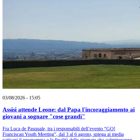
03/08/2026 - 15:05
Assisi attende Leone: dal Papa l'incoraggiamento ai
giovani a sognare "cose grandi"
Fra Luca de Pasquale, tra i responsabili dell’evento “GO!
Franciscan Youth Meeting”, dal 3 al 6 agosto, spiega ai media
vaticani il programma e le finalità delle giornate che culmineranno