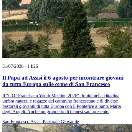
31/07/2026 - 14:26
Il Papa ad Assisi il 6 agosto per incontrare giovani
da tutta Europa sulle orme di San Francesco
Il "GO! Franciscan Youth Meeting 2026" riunirà nella cittadina
umbra ragazzi e ragazze del cammino francescano e di diverse
pastorali giovanili di tutta Europa con il Pontefice a Santa Maria
degli Angeli. Anche un gruppetto di ticinesi sarà presente.
San Francesco
Assisi
Pastorale Giovanile