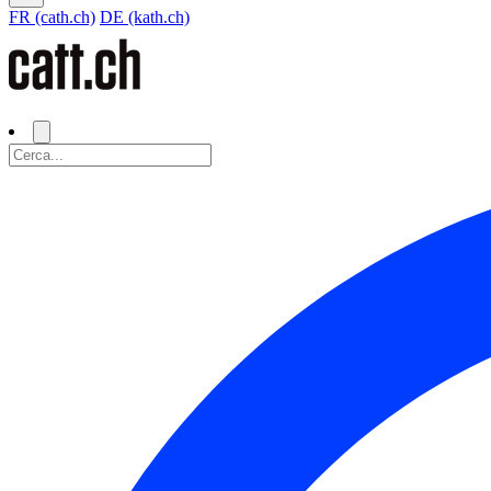
FR (cath.ch)
DE (kath.ch)