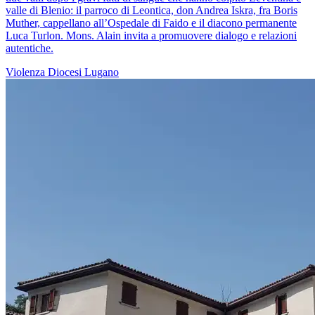
valle di Blenio: il parroco di Leontica, don Andrea Iskra, fra Boris
Muther, cappellano all’Ospedale di Faido e il diacono permanente
Luca Turlon. Mons. Alain invita a promuovere dialogo e relazioni
autentiche.
Violenza
Diocesi Lugano