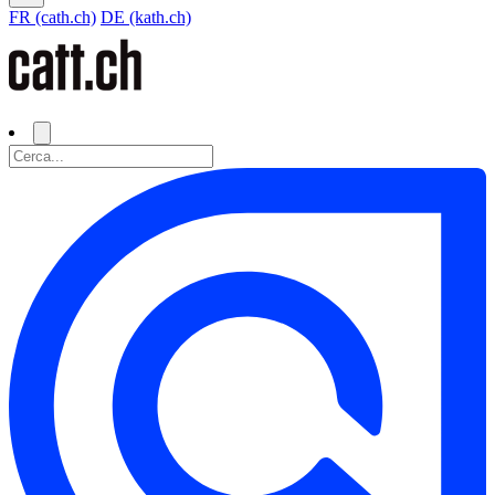
FR (cath.ch)
DE (kath.ch)