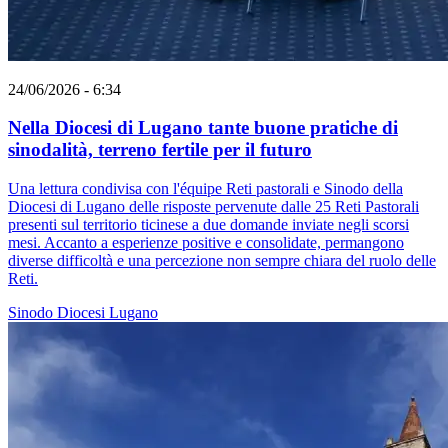
24/06/2026 - 6:34
Nella Diocesi di Lugano tante buone pratiche di
sinodalità, terreno fertile per il futuro
Una lettura condivisa con l'équipe Reti pastorali e Sinodo della
Diocesi di Lugano delle risposte pervenute dalle 25 Reti Pastorali
presenti sul territorio ticinese a due domande inviate negli scorsi
mesi. Accanto a esperienze positive e consolidate, permangono
diverse difficoltà e una percezione non sempre chiara del ruolo delle
Reti.
Sinodo
Diocesi Lugano