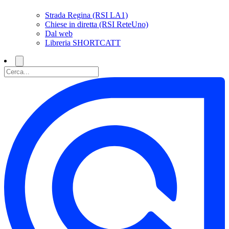
Strada Regina (RSI LA1)
Chiese in diretta (RSI ReteUno)
Dal web
Libreria SHORTCATT