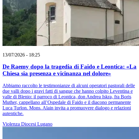
13/07/2026 - 18:25
De Raemy dopo la tragedia di Faido e Leontica: «La
Chiesa sia presenza e vicinanza nel dolore»
Abbiamo raccolto le testimonianze di alcuni operatori pastorali delle
due valli dopo i gravi fatti di sangue che hanno colpito Leventina e
valle di Blenio: il parroco di Leontica, don Andrea Iskra, fra Boris
Muther, cappellano all’Ospedale di Faido e il diacono permanente
Luca Turlon. Mons. Alain invita a promuovere dialogo e relazioni
autentiche.
Violenza
Diocesi Lugano