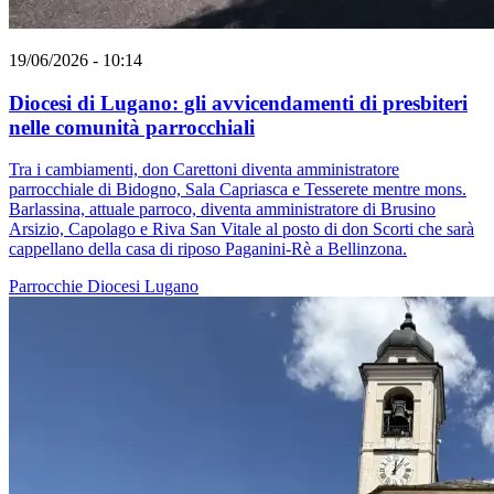
19/06/2026 - 10:14
Diocesi di Lugano: gli avvicendamenti di presbiteri
nelle comunità parrocchiali
Tra i cambiamenti, don Carettoni diventa amministratore
parrocchiale di Bidogno, Sala Capriasca e Tesserete mentre mons.
Barlassina, attuale parroco, diventa amministratore di Brusino
Arsizio, Capolago e Riva San Vitale al posto di don Scorti che sarà
cappellano della casa di riposo Paganini-Rè a Bellinzona.
Parrocchie
Diocesi Lugano