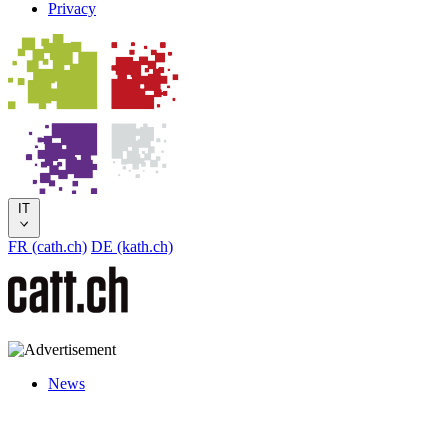
Privacy
IT
FR (cath.ch)
DE (kath.ch)
News