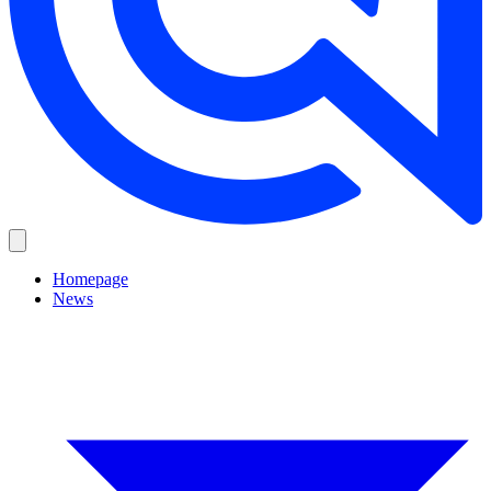
Homepage
News