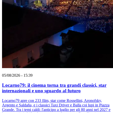
05/08/2026 - 15:39
Locarno79: il cinema torna tra grandi classici, star
internazionali e uno sguardo al futuro
Locarno79 apre con 233 film, star come Rossellini, Aronofsky,
Argento e Saldaña, e i classici Taxi Driver e Balla coi lupi in Piazza
Grande. Tra i temi caldi: l'anticipo a luglio per gli 80 anni nel 2027 e