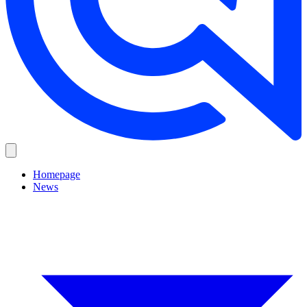
Homepage
News