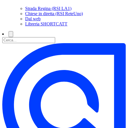
Strada Regina (RSI LA1)
Chiese in diretta (RSI ReteUno)
Dal web
Libreria SHORTCATT