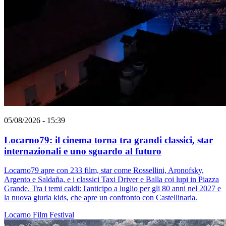
05/08/2026 - 15:39
Locarno79: il cinema torna tra grandi classici, star
internazionali e uno sguardo al futuro
Locarno79 apre con 233 film, star come Rossellini, Aronofsky,
Argento e Saldaña, e i classici Taxi Driver e Balla coi lupi in Piazza
Grande. Tra i temi caldi: l'anticipo a luglio per gli 80 anni nel 2027 e
la nuova giuria kids, che apre un confronto con Castellinaria.
Locarno
Film
Festival