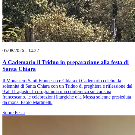
05/08/2026 - 14:22
A Cademario il Triduo in preparazione alla festa di
Santa Chiara
Il Monastero Santi Francesco e Chiara di Cademario celebra la
solennità di Santa Chiara con un Triduo di preghiera e riflessione dal
9 all'11 agosto. In programma una conferenza sul carisma
francescano, le celebrazioni liturgiche e la Messa solenne presieduta
da mons. Paolo Martinelli.
Suore
Festa