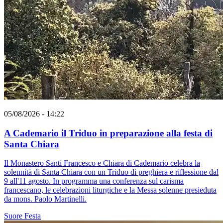
05/08/2026 - 14:22
A Cademario il Triduo in preparazione alla festa di
Santa Chiara
Il Monastero Santi Francesco e Chiara di Cademario celebra la
solennità di Santa Chiara con un Triduo di preghiera e riflessione dal
9 all'11 agosto. In programma una conferenza sul carisma
francescano, le celebrazioni liturgiche e la Messa solenne presieduta
da mons. Paolo Martinelli.
Suore
Festa