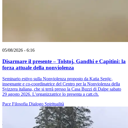
05/08/2026 - 6:16
Disarmare il presente – Tolstoj, Gandhi e Capitini: la
forza attuale della nonviolenza
Seminario estivo sulla Nonviolenza proposto da Katia Senjic,
insegnante e co-coordinatrice del Centro per la Nonviolenza della
Svizzera italiana, che si terrà presso la Casa Buzzi di Dalpe sabato
29 agosto 2026. L'organizzatrice lo presenta a catt.ch.
Pace
Filosofia
Dialogo
Spiritualità