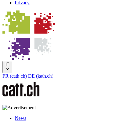
Privacy
IT
FR (cath.ch)
DE (kath.ch)
News