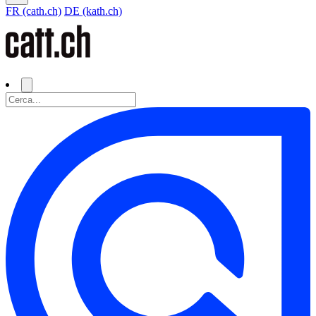
FR (cath.ch)
DE (kath.ch)