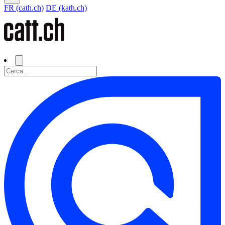
FR (cath.ch)
DE (kath.ch)