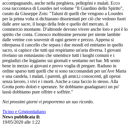
accompagnando, anche nella preghiera, pellegrini e malati. Ecco
cosa raccontava di Lourdes nel volume "Il Giardino dello Spirito",
curato da Giuseppe Zois: "Taluni di quelli che vengono a Lourdes
per la prima volta si dichiarano disorientati per ciò che vedono fuori
dalle aree sacre, il luogo della fede e quello del mercato, il
commercio montante. D'altronde devono vivere anche loro e poi è lo
spirito che conta. Conosco moltissime persone per niente lambite
dalle vetrine con souvenir di ogni genere e prezzo. Appena si
oltrepassa il cancello che separa i due mondi ed entriamo in quello
sacro, si capisce che tutti qui respiriamo un'aria diversa. I giovani
rivelano un entusiasmo che smentisce tutti i luoghi comuni e i
pregiudizi che leggiamo sui giornali e sentiamo nei bar. Mi sento
bene in mezzo ai giovani e provo voglia di pregare. Raduno in
ordine sparso tutti quelli che si sono raccomandati per un'Ave Maria
e una candela, i malati, i parenti, gli amici,i conoscenti, gli operai
senza lavoro, i vivi e i morti. Anche a casa faccio lo stesso. Alla
Grotta porto dolori e speranze. Se dobbiamo guadagnarci un po'
lassù dobbiamo pure offrire e soffrire."
Nei prossimi giorni vi proporremo un suo ricordo.
Ticino e Grigionitaliano
News pubblicata il:
19/05/2020 alle 1:22