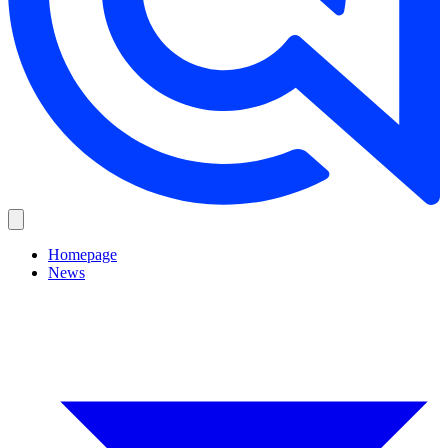
Homepage
News