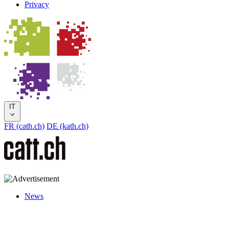
Privacy
IT
FR (cath.ch)
DE (kath.ch)
News