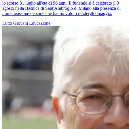
lo scorso 31 luglio all'età di 96 anni. Il funerale si è celebrato il 3
agosto nella Basilica di Sant'Ambrogio di Milano alla presenza di
numerosissime persone che hanno voluto rendergli omaggio.
Lutto
Giovani
Educazione