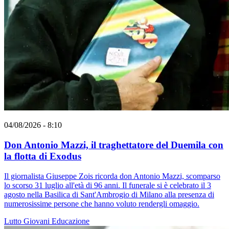
04/08/2026 - 8:10
Don Antonio Mazzi, il traghettatore del Duemila con
la flotta di Exodus
Il giornalista Giuseppe Zois ricorda don Antonio Mazzi, scomparso
lo scorso 31 luglio all'età di 96 anni. Il funerale si è celebrato il 3
agosto nella Basilica di Sant'Ambrogio di Milano alla presenza di
numerosissime persone che hanno voluto rendergli omaggio.
Lutto
Giovani
Educazione