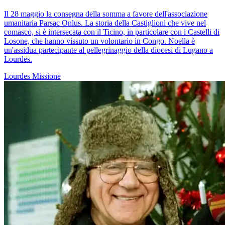
Il 28 maggio la consegna della somma a favore dell'associazione
umanitaria Parsac Onlus. La storia della Castiglioni che vive nel
comasco, si è intersecata con il Ticino, in particolare con i Castelli di
Losone, che hanno vissuto un volontario in Congo. Noella è
un'assidua partecipante al pellegrinaggio della diocesi di Lugano a
Lourdes.
Lourdes
Missione