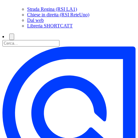
Strada Regina (RSI LA1)
Chiese in diretta (RSI ReteUno)
Dal web
Libreria SHORTCATT