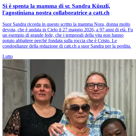
Si è spenta la mamma di sr. Sandra Künzli,
l'agostiniana nostra collaboratrice a catt.ch
Suor Sandra ricorda in questo scritto la mamma Nora, donna molto
devota, che è andata in Cielo il 27 maggio 2026, a 97 anni di età. Fu
un esempio di grande fede, che i temporali della vita non hanno
potuto abbattere perché fondata sulla roccia che è Cristo. Le
condoglianze della redazione di catt.ch a suor Sandra per la perdita.
Lutto