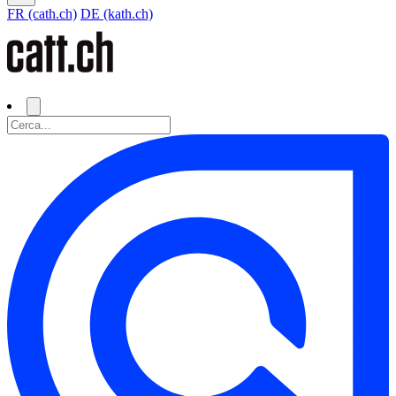
FR (cath.ch)
DE (kath.ch)