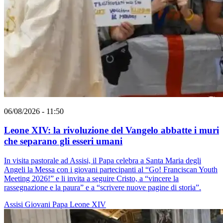
06/08/2026 - 11:50
Leone XIV: la rivoluzione del Vangelo abbatte i muri
che separano gli esseri umani
In visita pastorale ad Assisi, il Papa celebra a Santa Maria degli
Angeli la Messa con i giovani partecipanti al “Go! Franciscan Youth
Meeting 2026!” e li invita a seguire Cristo, a “vincere la
rassegnazione e la paura” e a “scrivere nuove pagine di storia”.
Assisi
Giovani
Papa Leone XIV