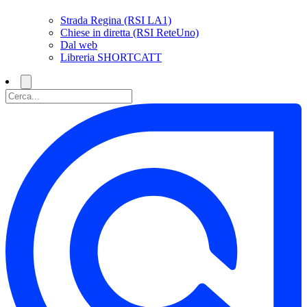
Strada Regina (RSI LA1)
Chiese in diretta (RSI ReteUno)
Dal web
Libreria SHORTCATT