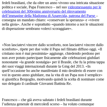
fedeli brasiliani, che da oltre un anno vivono una intricata situazione
politica e sociale, Papa Francesco – nel suo
videomessaggio per le
celebrazioni del 300esimo anniversario del ritrovamento
dell’immagine della Madonna di Aparecida, patrona del Paese
–
consegna un mandato chiaro: «conservare la speranza» e «vivere
nella gioia». Anche e soprattutto «quando intorno a noi le situazioni
di disperazione sembrano volerci scoraggiare».
«Non lasciatevi vincere dallo sconforto, non lasciatevi vincere dallo
sconforto», ripete per due volte il Papa nel filmato diffuso oggi. «Il
cristiano non è mai pessimista» aggiunge, chiedendo perdono per
non aver potuto partecipare fisicamente alle celebrazioni giubilari
nonostante «la grande nostalgia» per il Brasile, che fu la prima tappa
dei suoi viaggi internazionali durante la Gmg del 2013. «In
quell’occasione ho anche manifestato il mio desiderio di essere con
voi in questo anno giubilare, ma la vita di un Papa non è semplice»
si giustifica Bergoglio, motivando quindi la scelta di nominare come
suo delegato il cardinale Giovanni Battista Re.
Francesco – che già aveva salutato i fedeli brasiliani durante
l’udienza generale di mercoledì scorso – ha voluto comunque