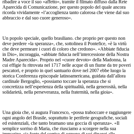
ribadire a voce il suo «affetto», tramite il filmato diffuso dalla Rete
Aparecida di Comunicazione, per questo popolo del quale ancora
ricorda vividamente «l’accoglienza tanto calorosa che viene dal suo
abbraccio e dal suo cuore generoso».
Un popolo speciale, quello brasiliano. che proprio per questo non
deve perdere «la speranza», che, sottolinea il Pontefice, «è la virtù
che deve permeare i cuori di coloro che credono». «Abbiate fiducia
in Dio», incoraggia, «abbiate fiducia nell’intercessione della Nostra
Madre Aparecida». Proprio nel «cuore devoto» della Madonna, la
cui effigie fu ritrovata nel 1717 nelle acque di un fiume da tre poveri
pescatori, e proprio in quel santuario dove nel 2007 ebbe luogo la
storica Conferenza episcopale latinoamericana, guidata dall’allora
cardinale Bergoglio, «possiamo toccare la speranza che si
concretizza nell’esperienza della spiritualità, nella generosità, nella
solidarietà, nella perseveranza, nella fraternità, nella gioia».
Una gioia che, si augura Francesco, «possa traboccare e raggiungere
ogni angolo del Brasile, soprattutto le periferie geografiche, sociali
ed esistenziali, che tanto bramano una goccia di speranza». «Il
semplice sorriso di Maria, che riusciamo a scorgere nella sua
immagine, sia fonte del sorriso di ognuno di voi dinanzi alle