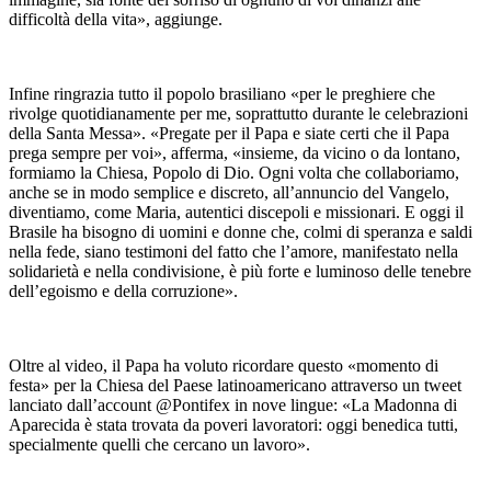
difficoltà della vita», aggiunge.
Infine ringrazia tutto il popolo brasiliano «per le preghiere che
rivolge quotidianamente per me, soprattutto durante le celebrazioni
della Santa Messa». «Pregate per il Papa e siate certi che il Papa
prega sempre per voi», afferma, «insieme, da vicino o da lontano,
formiamo la Chiesa, Popolo di Dio. Ogni volta che collaboriamo,
anche se in modo semplice e discreto, all’annuncio del Vangelo,
diventiamo, come Maria, autentici discepoli e missionari. E oggi il
Brasile ha bisogno di uomini e donne che, colmi di speranza e saldi
nella fede, siano testimoni del fatto che l’amore, manifestato nella
solidarietà e nella condivisione, è più forte e luminoso delle tenebre
dell’egoismo e della corruzione».
Oltre al video, il Papa ha voluto ricordare questo «momento di
festa» per la Chiesa del Paese latinoamericano attraverso un tweet
lanciato dall’account @Pontifex in nove lingue: «La Madonna di
Aparecida è stata trovata da poveri lavoratori: oggi benedica tutti,
specialmente quelli che cercano un lavoro».