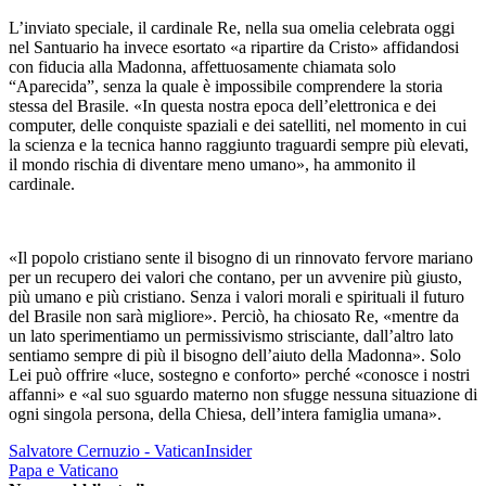
L’inviato speciale, il cardinale Re, nella sua omelia celebrata oggi
nel Santuario ha invece esortato «a ripartire da Cristo» affidandosi
con fiducia alla Madonna, affettuosamente chiamata solo
“Aparecida”, senza la quale è impossibile comprendere la storia
stessa del Brasile. «In questa nostra epoca dell’elettronica e dei
computer, delle conquiste spaziali e dei satelliti, nel momento in cui
la scienza e la tecnica hanno raggiunto traguardi sempre più elevati,
il mondo rischia di diventare meno umano», ha ammonito il
cardinale.
«Il popolo cristiano sente il bisogno di un rinnovato fervore mariano
per un recupero dei valori che contano, per un avvenire più giusto,
più umano e più cristiano. Senza i valori morali e spirituali il futuro
del Brasile non sarà migliore». Perciò, ha chiosato Re, «mentre da
un lato sperimentiamo un permissivismo strisciante, dall’altro lato
sentiamo sempre di più il bisogno dell’aiuto della Madonna». Solo
Lei può offrire «luce, sostegno e conforto» perché «conosce i nostri
affanni» e «al suo sguardo materno non sfugge nessuna situazione di
ogni singola persona, della Chiesa, dell’intera famiglia umana».
Salvatore Cernuzio - VaticanInsider
Papa e Vaticano