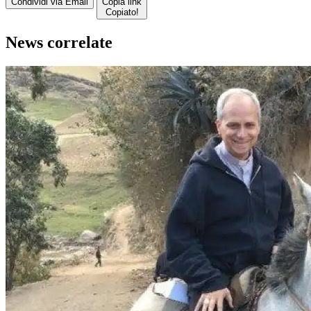
Condividi via Email
Copia link
Copiato!
News correlate