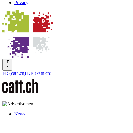
Privacy
IT
FR (cath.ch)
DE (kath.ch)
News