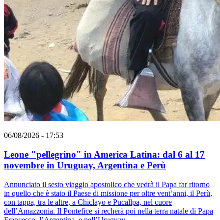
06/08/2026 - 17:53
Leone "pellegrino" in America Latina: dal 6 al 17
novembre in Uruguay, Argentina e Perù
Annunciato il sesto viaggio apostolico che vedrà il Papa far ritorno
in quello che è stato il Paese di missione per oltre vent’anni, il Perù,
con tappa, tra le altre, a Chiclayo e Pucallpa, nel cuore
dell’Amazzonia. Il Pontefice si recherà poi nella terra natale di Papa
Francesco, l’Argentina, e nell’Uruguay.