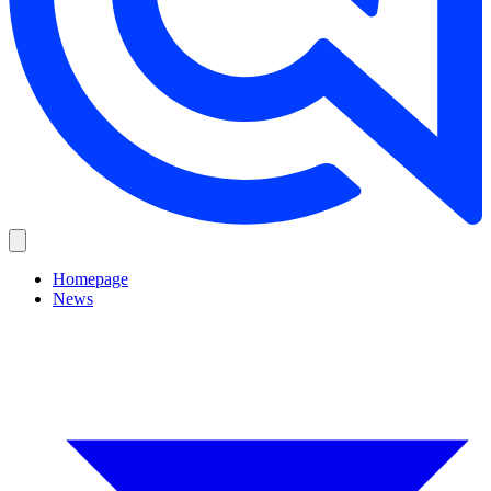
Homepage
News