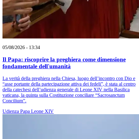
05/08/2026 - 13:34
Il Papa: riscoprire la preghiera come dimensione
fondamentale dell'umanità
La verità della preghiera nella Chiesa, luogo dell’incontro con Dio e
“asse portante della partecipazione attiva dei fedeli”, è stata al centro
della catechesi dell’udienza generale di Leone XIV nella Basilica
vaticana, la quinta sulla Costituzione conciliare “Sacrosanctum
Concilium”.
Udienza
Papa Leone XIV