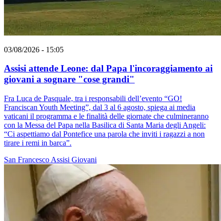
03/08/2026 - 15:05
Assisi attende Leone: dal Papa l'incoraggiamento ai
giovani a sognare "cose grandi"
Fra Luca de Pasquale, tra i responsabili dell’evento “GO!
Franciscan Youth Meeting”, dal 3 al 6 agosto, spiega ai media
vaticani il programma e le finalità delle giornate che culmineranno
con la Messa del Papa nella Basilica di Santa Maria degli Angeli:
“Ci aspettiamo dal Pontefice una parola che inviti i ragazzi a non
tirare i remi in barca”.
San Francesco
Assisi
Giovani