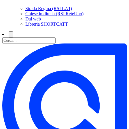
Strada Regina (RSI LA1)
Chiese in diretta (RSI ReteUno)
Dal web
Libreria SHORTCATT