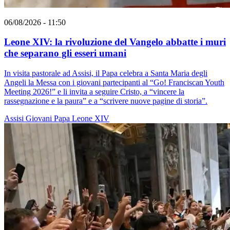
06/08/2026 - 11:50
Leone XIV: la rivoluzione del Vangelo abbatte i muri
che separano gli esseri umani
In visita pastorale ad Assisi, il Papa celebra a Santa Maria degli
Angeli la Messa con i giovani partecipanti al “Go! Franciscan Youth
Meeting 2026!” e li invita a seguire Cristo, a “vincere la
rassegnazione e la paura” e a “scrivere nuove pagine di storia”.
Assisi
Giovani
Papa Leone XIV