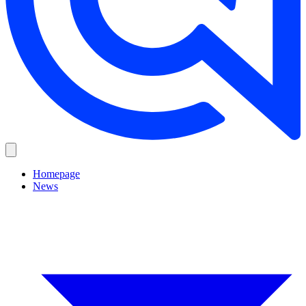
Homepage
News