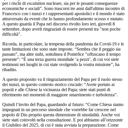
per i rischi di
escalation
nucleare, sia per le pesanti conseguenze
economiche e sociali”. Sono trascorsi tre anni dall'ultimo incontro di
Francesco con i nunzi e i rappresentanti apostolici e il mondo è stato
attraversato da eventi che lo hanno profondamento scosso e mutato.
A questo guarda il Papa nel discorso rivolto loro ieri, giovedì 8
settembre, dopo averli ringraziati di essere presenti tra "non poche
difficoltà".
Ricorda, in particolare, la tempesta della pandemia da Covid-19 e le
tante limitazioni che sono state imposte. “Sembra che il peggio sia
passato”, ma altre nubi, sottolinea il Pontefice "offuscano il tempo
presente": “È una terza guerra mondiale ‘a pezzi’, di cui voi siete
testimoni nei luoghi in cui state svolgendo la vostra missione”, ha
ribadito.
A questo proposito va il ringraziamento del Papa per il ruolo stesso
dei nunzi, in questo contesto storico cruciale: “Avete portato ai
popoli e alle Chiese la vicinanza del Papa; siete stati punti di
riferimento nei momenti di maggiore smarrimento e turbolenza”.
Quindi l’invito del Papa, guardando al futuro: “Come Chiesa siamo
impegnati in un percorso sinodale che vorrebbe far crescere nel
popolo di Dio proprio questa dimensione di sinodalità. Anche voi
siete stati coinvolti nella consultazione. E poi abbiamo all’orizzonte
il Giubileo del 2025, di cui è stata avviata la preparazione. Come