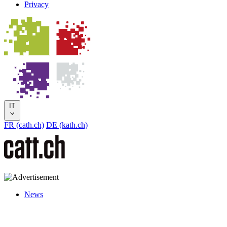
Privacy
IT
FR (cath.ch)
DE (kath.ch)
News