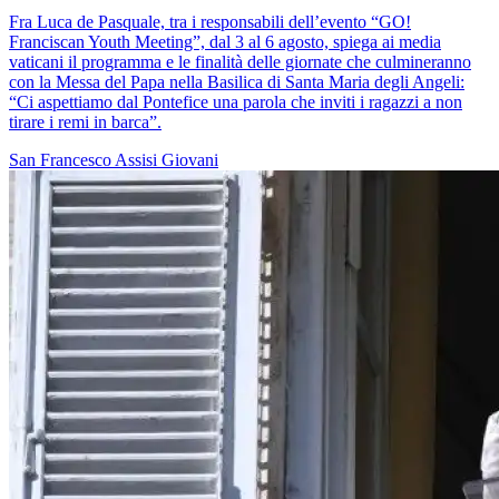
Fra Luca de Pasquale, tra i responsabili dell’evento “GO!
Franciscan Youth Meeting”, dal 3 al 6 agosto, spiega ai media
vaticani il programma e le finalità delle giornate che culmineranno
con la Messa del Papa nella Basilica di Santa Maria degli Angeli:
“Ci aspettiamo dal Pontefice una parola che inviti i ragazzi a non
tirare i remi in barca”.
San Francesco
Assisi
Giovani