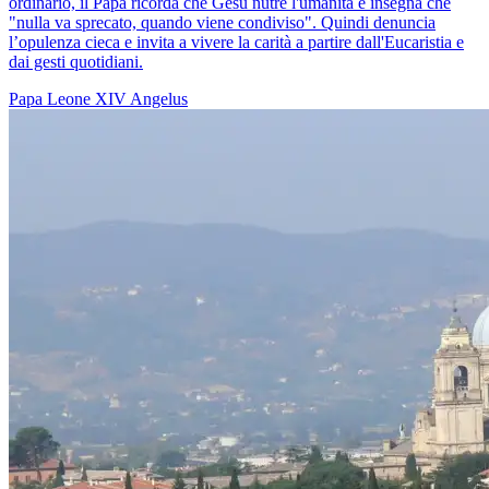
ordinario, il Papa ricorda che Gesù nutre l'umanità e insegna che
"nulla va sprecato, quando viene condiviso". Quindi denuncia
l’opulenza cieca e invita a vivere la carità a partire dall'Eucaristia e
dai gesti quotidiani.
Papa Leone XIV
Angelus