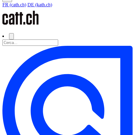
FR (cath.ch)
DE (kath.ch)