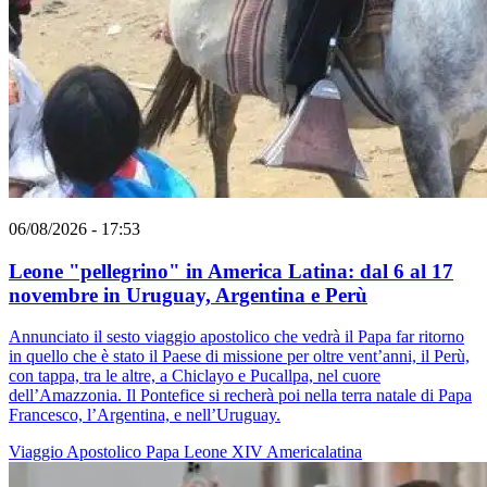
06/08/2026 - 17:53
Leone "pellegrino" in America Latina: dal 6 al 17
novembre in Uruguay, Argentina e Perù
Annunciato il sesto viaggio apostolico che vedrà il Papa far ritorno
in quello che è stato il Paese di missione per oltre vent’anni, il Perù,
con tappa, tra le altre, a Chiclayo e Pucallpa, nel cuore
dell’Amazzonia. Il Pontefice si recherà poi nella terra natale di Papa
Francesco, l’Argentina, e nell’Uruguay.
Viaggio Apostolico
Papa Leone XIV
Americalatina