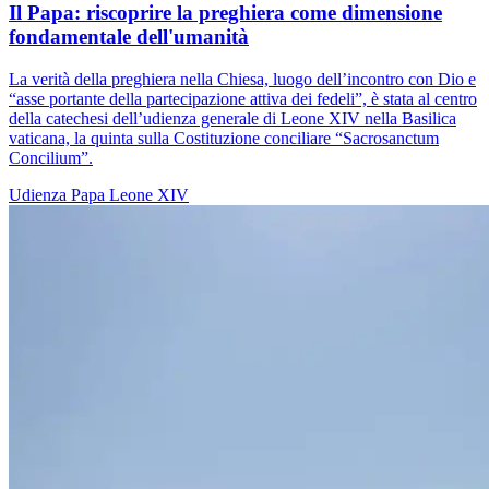
Il Papa: riscoprire la preghiera come dimensione
fondamentale dell'umanità
La verità della preghiera nella Chiesa, luogo dell’incontro con Dio e
“asse portante della partecipazione attiva dei fedeli”, è stata al centro
della catechesi dell’udienza generale di Leone XIV nella Basilica
vaticana, la quinta sulla Costituzione conciliare “Sacrosanctum
Concilium”.
Udienza
Papa Leone XIV