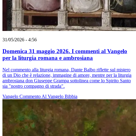
31/05/2026 - 4:56
Domenica 31 maggio 2026. I commenti al Vangelo
per la liturgia romana e ambrosiana
Nel commento alla liturgia romana, Dante Balbo riflette sul mistero
di un Dio che è relazione, immagine di amore, mentre per la liturgia
ambrosiana don Giuseppe Grampa sottolinea come lo Spirito Santo
sia "nostro compagno di strada".
Vangelo
Commento Al Vangelo
Bibbia