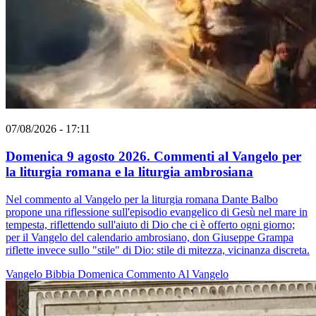
07/08/2026 - 17:11
Domenica 9 agosto 2026. Commenti al Vangelo per
la liturgia romana e la liturgia ambrosiana
Nel commento al Vangelo per la liturgia romana Dante Balbo
propone una riflessione sull'episodio evangelico di Gesù nel mare in
tempesta, riflettendo sull'aiuto di Dio che ci è offerto ogni giorno;
per il Vangelo del calendario ambrosiano, don Giuseppe Grampa
riflette invece sullo "stile" di Dio: stile di mitezza, vicinanza discreta.
Vangelo
Bibbia
Domenica
Commento Al Vangelo