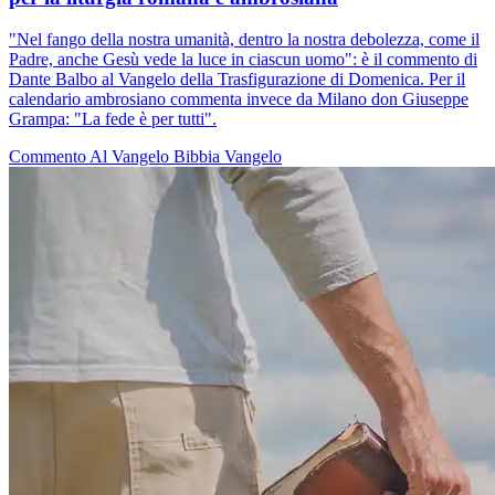
"Nel fango della nostra umanità, dentro la nostra debolezza, come il
Padre, anche Gesù vede la luce in ciascun uomo": è il commento di
Dante Balbo al Vangelo della Trasfigurazione di Domenica. Per il
calendario ambrosiano commenta invece da Milano don Giuseppe
Grampa: "La fede è per tutti".
Commento Al Vangelo
Bibbia
Vangelo