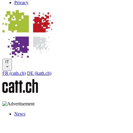
Privacy
IT
FR (cath.ch)
DE (kath.ch)
News