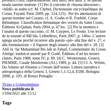
prenderci cura, rispettosamente, dell’altro, dell’altra. E su questa
strada saremo insieme. [1] Per il concetto di «buona direzione»,
«hûdâ» in arabo (cf. M. Chebel, Dictionnaire encyclopédique du
Coran, Fayard, Paris 2009, pp. 124-125). Per les attestazioni di
questo termine nel Corano, cf. A. Godin et R. Foehrlé, Coran
thématique. Classification thématique des versets du Saint Coran,
Éditions Al-Qalam, Paris 2004, p. 473ss. [2] Per la struttura e
l’analisi di questo racconto, cf. M. Cuypers, Le Festin. Une lecture
de la sourate al Mâ’ida, Lethielleux, Paris 2007, p. 146ss. L’autore
spiega anche perché ricorrere alla parola «pii» alla fine del v. 27, e
alla formulazione « il Signore degli umani» alla fine del v. 28. [3]
Abû Ja ‘far Muhammad Ibn Jaîr at-Tabarî, Commentaire du Coran.
Abrégé, traduit et annoté par P. Godé, Éditions d’art les heures
claires, Paris 1988, tome IV, p. 89. [4] C. Westermann, Genesi,
PIEMME, Casale Monferrato (AL) 1989, p. 44. [5] Cf. A. Wénin,
Da Adamo ad Abramo o l’errare dell’uomo. Lettura narrativa e
antropologica della Genesi. I, Genesi 1,1-12,4, EDB, Bologna
2008, p. 105. di Renzo Petraglio
Ticino e Grigionitaliano
News pubblicata il:
13/04/2021 alle 15:12
Tags