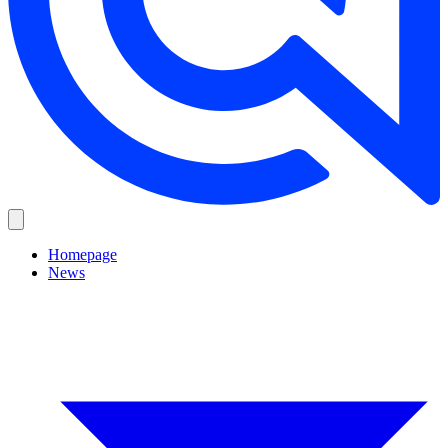
Homepage
News