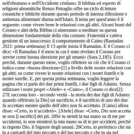
nell'ebraismo e nell'Occidente cristiano. Il biblista ed esperto di
religioni abramitiche Renzo Petraglio offre un ciclo di letture
coraniche e bibliche durante questo periodo di intensa riflessione e
astinenza alimentare diurna nell'Islam. Il tema per quest'anno è il
seguente: come vivere bene le relazioni con gli altri. Alcuni brani del
Corano e altri della Bibbia ci aiuteranno a meditare su questa
dimensione fondamentale della vita comune. Fraternità e cattiva
gestione di un insuccesso: il comportamento di Caino (Ramadan
2021: prima settimana) Il 13 aprile inizia il Ramadan. E il Corano ci
dice: «Il Ramadan è il mese in cui è stato rivelato il Corano per
servire come buona direzione per gli umani» (Sura 2,185). Ecco
perché, durante questo mese, voglio riflettere su ciò che il Corano ci
indica come «buona direzione»[1] a livello delle nostre relazioni con
gli altri, su come vivere le nostre relazioni con i nostri fratelli e le
nostre sorelle. E, per questa prima settimana, voglio leggere la
pagina che ci parla dei due primi fratelli, i due figli di Adamo. Senza
utilizzare i nomi propri «Abele» e «Caino», il Corano ci dice[2]:
27E racconta loro - secondo verità - la storia dei due figli di Adamo:
quando offrirono [a Dio] un sacrificio, e il sacrificio di uno dei due
fu accettato mentre quello dell’altro non fu accettato. [Caino] allora
disse: «Certo, io ti ucciderò». [Abele] disse: «Certo, Dio non accetta
se non [i sacrifici] dei pii. 28Se tu stendi la tua mano su di me per
uccidermi, io non stenderò la mia mano su di te per ucciderti, perché
io rispetto Dio, il Signore degli umani. 29Certo, io preferisco che sia
tu a caricarti del mio peccato e del tuo peccato e che tu sia nel