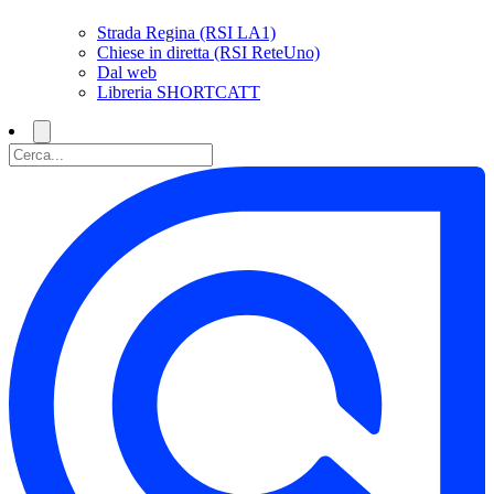
Strada Regina (RSI LA1)
Chiese in diretta (RSI ReteUno)
Dal web
Libreria SHORTCATT