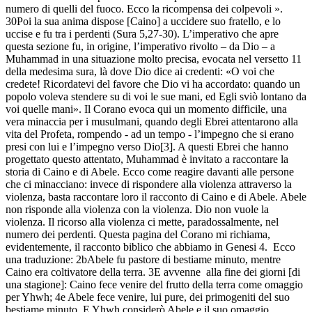
numero di quelli del fuoco. Ecco la ricompensa dei colpevoli ».
30Poi la sua anima dispose [Caino] a uccidere suo fratello, e lo
uccise e fu tra i perdenti (Sura 5,27-30). L’imperativo che apre
questa sezione fu, in origine, l’imperativo rivolto – da Dio – a
Muhammad in una situazione molto precisa, evocata nel versetto 11
della medesima sura, là dove Dio dice ai credenti: «O voi che
credete! Ricordatevi del favore che Dio vi ha accordato: quando un
popolo voleva stendere su di voi le sue mani, ed Egli sviò lontano da
voi quelle mani». Il Corano evoca qui un momento difficile, una
vera minaccia per i musulmani, quando degli Ebrei attentarono alla
vita del Profeta, rompendo - ad un tempo - l’impegno che si erano
presi con lui e l’impegno verso Dio[3]. A questi Ebrei che hanno
progettato questo attentato, Muhammad è invitato a raccontare la
storia di Caino e di Abele. Ecco come reagire davanti alle persone
che ci minacciano: invece di rispondere alla violenza attraverso la
violenza, basta raccontare loro il racconto di Caino e di Abele. Abele
non risponde alla violenza con la violenza. Dio non vuole la
violenza. Il ricorso alla violenza ci mette, paradossalmente, nel
numero dei perdenti. Questa pagina del Corano mi richiama,
evidentemente, il racconto biblico che abbiamo in Genesi 4. Ecco
una traduzione: 2bAbele fu pastore di bestiame minuto, mentre
Caino era coltivatore della terra. 3E avvenne alla fine dei giorni [di
una stagione]: Caino fece venire del frutto della terra come omaggio
per Yhwh; 4e Abele fece venire, lui pure, dei primogeniti del suo
bestiame minuto. E Yhwh considerò Abele e il suo omaggio,