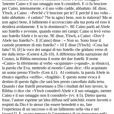
5mentre Caino e il suo omaggio non li considerò. E ci fu bruciore
per Caino, intensamente, e il suo volto cadde, abbattuto. 6E disse,
Yhwh, a Caino : «Perché c’è bruciore per te? E perché il tuo volto -
tutto abbattuto - è caduto? 7Se tu agisci bene, non lo rialzerai? Ma se
non agisci bene, il fallimento è accovacciato alla tua porta ed esso ti
desidera avidamente. E tu lo dominerai?». 8E Caino parlò ad Abele
suo fratello e avvenne, quando erano nei campi: Caino si levò verso
suo fratello Abele e lo uccise. 9E disse, Yhwh, a Caino: «Dov’è
Abele tuo fratello?». E [Caino] disse : « Non so. Sono forse il
custode protettore di mio fratello? » 10 E disse [Yhwh]: «Cosa hai
fatto? Sì, [è] la voce dei sangui di tuo fratello che gridano verso di
me dalla terra» (Genesi 4,2b-10). A differenza della narrazione del
Corano, la Bibbia menziona il nome dei due fratelli. Il nome
«Caino» fa riferimento al verbo «acquistare» («qanah», in ebraico),
la parola che Eva, mettendo al mondo Caino dice: «Ho acquistato
un uomo presso Yhwh» (Gen 4,1). Al contrario, la parola Abele in
ebraico significa «soffio», «fragilità». E questo nome evoca il
destino di questo figlio che sarà ben presto cancellato dalla terra.
Quando i due fratelli presentano a Dio i risultati del loro lavoro, la
Bibbia ci dice che «Yhwh considerò Abele e il suo omaggio, mentre
Caino e il suo omaggio non li considerò» (vv. 4-5). Dietro questa
frase, l’autore esprime un’idea diffusa nell’antichità: essere favoriti o
respinti da Dio è lo stesso che essere benedetti o no, fare
l’esperienza di un successo o di un fallimento nella vita e nel
lavoro[4]. E, se una persona fa l’esperienza di un insuccesso nella