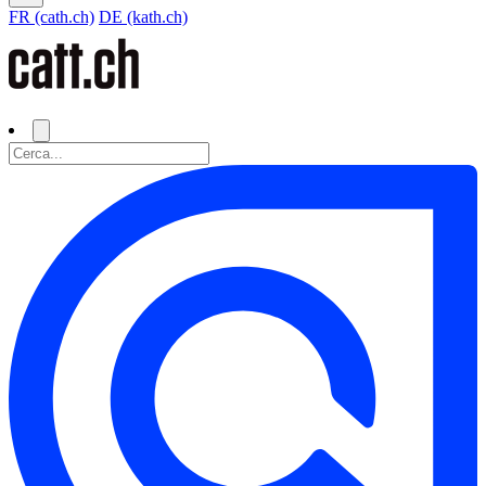
FR (cath.ch)
DE (kath.ch)