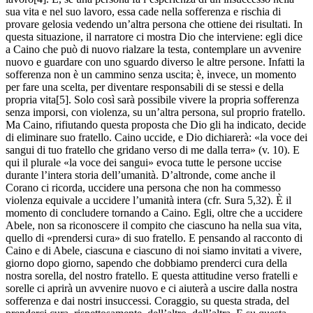
sua vita e nel suo lavoro, essa cade nella sofferenza e rischia di
provare gelosia vedendo un’altra persona che ottiene dei risultati. In
questa situazione, il narratore ci mostra Dio che interviene: egli dice
a Caino che può di nuovo rialzare la testa, contemplare un avvenire
nuovo e guardare con uno sguardo diverso le altre persone. Infatti la
sofferenza non è un cammino senza uscita; è, invece, un momento
per fare una scelta, per diventare responsabili di se stessi e della
propria vita[5]. Solo così sarà possibile vivere la propria sofferenza
senza imporsi, con violenza, su un’altra persona, sul proprio fratello.
Ma Caino, rifiutando questa proposta che Dio gli ha indicato, decide
di eliminare suo fratello. Caino uccide, e Dio dichiarerà: «la voce dei
sangui di tuo fratello che gridano verso di me dalla terra» (v. 10). E
qui il plurale «la voce dei sangui» evoca tutte le persone uccise
durante l’intera storia dell’umanità. D’altronde, come anche il
Corano ci ricorda, uccidere una persona che non ha commesso
violenza equivale a uccidere l’umanità intera (cfr. Sura 5,32). È il
momento di concludere tornando a Caino. Egli, oltre che a uccidere
Abele, non sa riconoscere il compito che ciascuno ha nella sua vita,
quello di «prendersi cura» di suo fratello. E pensando al racconto di
Caino e di Abele, ciascuna e ciascuno di noi siamo invitati a vivere,
giorno dopo giorno, sapendo che dobbiamo prenderci cura della
nostra sorella, del nostro fratello. E questa attitudine verso fratelli e
sorelle ci aprirà un avvenire nuovo e ci aiuterà a uscire dalla nostra
sofferenza e dai nostri insuccessi. Coraggio, su questa strada, del