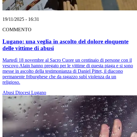
19/11/2025 - 16:31
COMMENTO
Lugano: una veglia in ascolto del dolore eloquente
delle vittime di abusi
Martedì 18 novembre al Sacro Cuore un centinaio di persone con il
vescovo Alain hanno pregato per le vittime di questa piaga e si sono
messe in ascolto della testimonianza di Daniel Pittet, il diacono
permanente friburghese che da ragazzo subì violenza da un
religioso.
Abusi
Diocesi Lugano