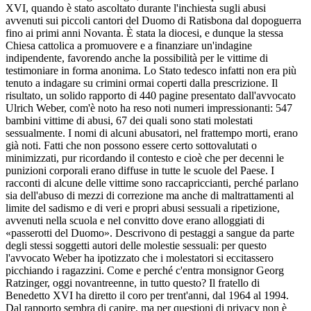
XVI, quando è stato ascoltato durante l'inchiesta sugli abusi
avvenuti sui piccoli cantori del Duomo di Ratisbona dal dopoguerra
fino ai primi anni Novanta. È stata la diocesi, e dunque la stessa
Chiesa cattolica a promuovere e a finanziare un'indagine
indipendente, favorendo anche la possibilità per le vittime di
testimoniare in forma anonima. Lo Stato tedesco infatti non era più
tenuto a indagare su crimini ormai coperti dalla prescrizione. Il
risultato, un solido rapporto di 440 pagine presentato dall'avvocato
Ulrich Weber, com'è noto ha reso noti numeri impressionanti: 547
bambini vittime di abusi, 67 dei quali sono stati molestati
sessualmente. I nomi di alcuni abusatori, nel frattempo morti, erano
già noti. Fatti che non possono essere certo sottovalutati o
minimizzati, pur ricordando il contesto e cioè che per decenni le
punizioni corporali erano diffuse in tutte le scuole del Paese. I
racconti di alcune delle vittime sono raccapriccianti, perché parlano
sia dell'abuso di mezzi di correzione ma anche di maltrattamenti al
limite del sadismo e di veri e propri abusi sessuali a ripetizione,
avvenuti nella scuola e nel convitto dove erano alloggiati di
«passerotti del Duomo». Descrivono di pestaggi a sangue da parte
degli stessi soggetti autori delle molestie sessuali: per questo
l'avvocato Weber ha ipotizzato che i molestatori si eccitassero
picchiando i ragazzini. Come e perché c'entra monsignor Georg
Ratzinger, oggi novantreenne, in tutto questo? Il fratello di
Benedetto XVI ha diretto il coro per trent'anni, dal 1964 al 1994.
Dal rapporto sembra di capire, ma per questioni di privacy non è