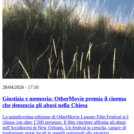
28/04/2026 - 17:10
Giustizia e memoria: OtherMovie premia il cinema
che denuncia gli abusi nella Chiesa
La quindicesima edizione di OtherMovie Lugano Film Festival si è
chiusa con oltre 1'200 presenze. Il film vincitore affronta gli abusi
nell'Arcidiocesi di New Orleans. Un festival in crescita, capace di
trasformare storie locali in appelli universali alla giustizia.