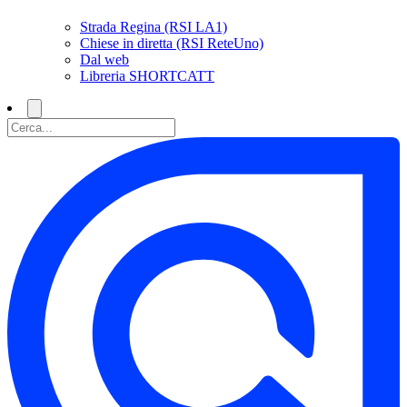
Strada Regina (RSI LA1)
Chiese in diretta (RSI ReteUno)
Dal web
Libreria SHORTCATT