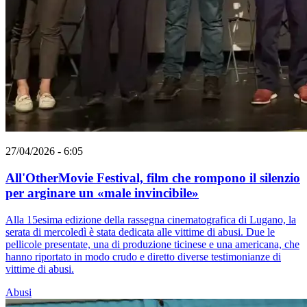
27/04/2026 - 6:05
All'OtherMovie Festival, film che rompono il silenzio
per arginare un «male invincibile»
Alla 15esima edizione della rassegna cinematografica di Lugano, la
serata di mercoledì è stata dedicata alle vittime di abusi. Due le
pellicole presentate, una di produzione ticinese e una americana, che
hanno riportato in modo crudo e diretto diverse testimonianze di
vittime di abusi.
Abusi