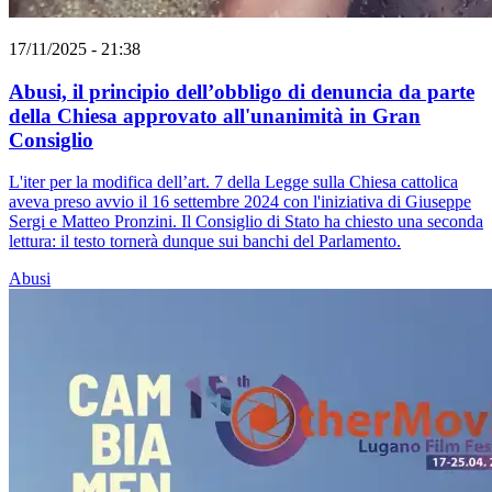
17/11/2025 - 21:38
Abusi, il principio dell’obbligo di denuncia da parte
della Chiesa approvato all'unanimità in Gran
Consiglio
L'iter per la modifica dell’art. 7 della Legge sulla Chiesa cattolica
aveva preso avvio il 16 settembre 2024 con l'iniziativa di Giuseppe
Sergi e Matteo Pronzini. Il Consiglio di Stato ha chiesto una seconda
lettura: il testo tornerà dunque sui banchi del Parlamento.
Abusi