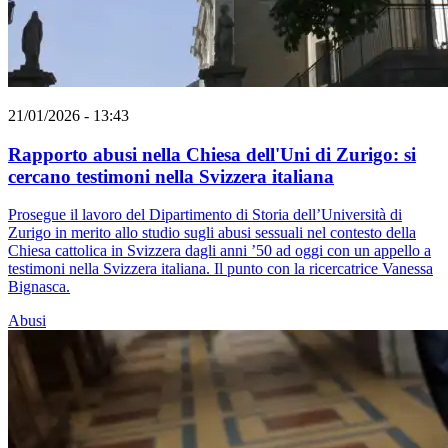
21/01/2026 - 13:43
Rapporto abusi nella Chiesa dell'Uni di Zurigo: si
cercano testimoni nella Svizzera italiana
Prosegue il lavoro del Dipartimento di Storia dell’Università di
Zurigo in merito allo studio sugli abusi sessuali nel contesto della
Chiesa cattolica in Svizzera dagli anni ’50 ad oggi con un appello a
testimoni nella Svizzera italiana. Il punto con la ricercatrice Vanessa
Bignasca.
Abusi