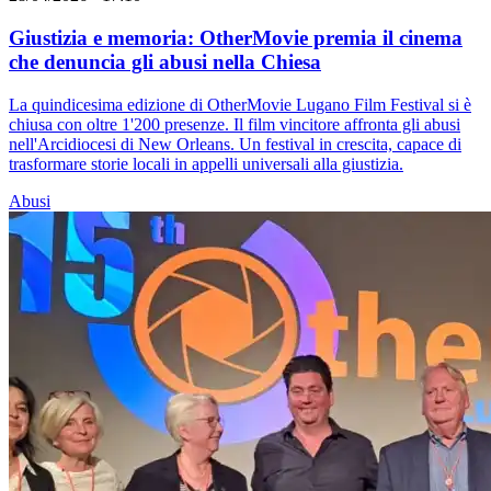
Giustizia e memoria: OtherMovie premia il cinema
che denuncia gli abusi nella Chiesa
La quindicesima edizione di OtherMovie Lugano Film Festival si è
chiusa con oltre 1'200 presenze. Il film vincitore affronta gli abusi
nell'Arcidiocesi di New Orleans. Un festival in crescita, capace di
trasformare storie locali in appelli universali alla giustizia.
Abusi