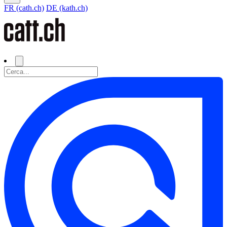
FR (cath.ch)
DE (kath.ch)