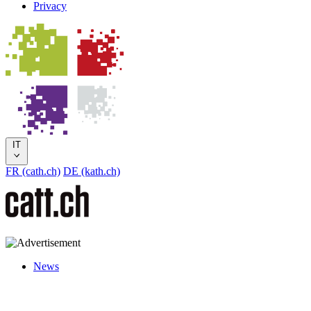
Privacy
IT
FR (cath.ch)
DE (kath.ch)
News