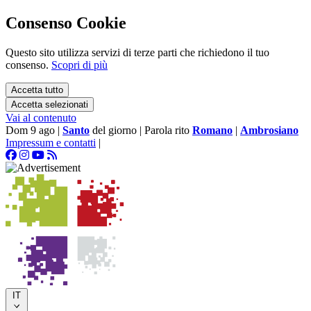
Consenso Cookie
Questo sito utilizza servizi di terze parti che richiedono il tuo
consenso.
Scopri di più
Accetta tutto
Accetta selezionati
Vai al contenuto
Dom 9 ago
|
Santo
del giorno
|
Parola rito
Romano
|
Ambrosiano
Impressum e contatti
|
IT