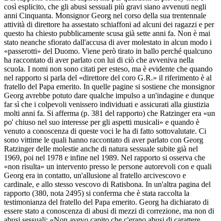
così esplicito, che gli abusi sessuali più gravi siano avvenuti negli
anni Cinquanta. Monsignor Georg nel corso della sua trentennale
attività di direttore ha assestato schiaffoni ad alcuni dei ragazzi e per
questo ha chiesto pubblicamente scusa già sette anni fa. Non è mai
stato neanche sfiorato dall'accusa di aver molestato in alcun modo i
«passerotti» del Duomo. Viene però tirato in ballo perché qualcuno
ha raccontato di aver parlato con lui di ciò che avveniva nella
scuola. I nomi non sono citati per esteso, ma è evidente che quando
nel rapporto si parla del «direttore del coro G.R.» il riferimento è al
fratello del Papa emerito. In quelle pagine si sostiene che monsignor
Georg avrebbe potuto dare qualche impulso a un'indagine e dunque
far sì che i colpevoli venissero individuati e assicurati alla giustizia
molti anni fa. Si afferma (p. 381 del rapporto) che Ratzinger era «un
po' chiuso nel suo interesse per gli aspetti musicali» e quando è
venuto a conoscenza di queste voci le ha di fatto sottovalutate. Ci
sono vittime le quali hanno raccontato di aver parlato con Georg
Ratzinger delle molestie anche di natura sessuale subite già nel
1969, poi nel 1978 e infine nel 1989. Nel rapporto si osserva che
«non risulta» un intervento presso le persone autorevoli con e quali
Georg era in contatto, un'allusione al fratello arcivescovo e
cardinale, e allo stesso vescovo di Ratisbona. In un'altra pagina del
rapporto (380, nota 2495) si conferma che è stata raccolta la
testimonianza del fratello del Papa emerito. Georg ha dichiarato di
essere stato a conoscenza di abusi di mezzi di correzione, ma non di
abusi sessuali: «Non avevo capito che c'erano abusi di carattere