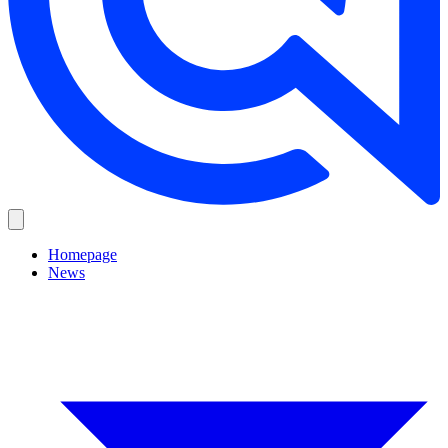
Homepage
News