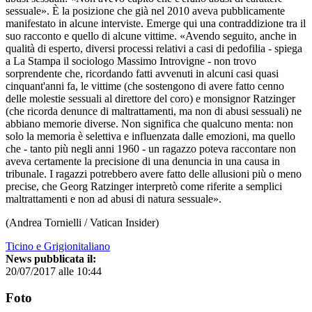
sessuale». È la posizione che già nel 2010 aveva pubblicamente
manifestato in alcune interviste. Emerge qui una contraddizione tra il
suo racconto e quello di alcune vittime. «Avendo seguito, anche in
qualità di esperto, diversi processi relativi a casi di pedofilia - spiega
a La Stampa il sociologo Massimo Introvigne - non trovo
sorprendente che, ricordando fatti avvenuti in alcuni casi quasi
cinquant'anni fa, le vittime (che sostengono di avere fatto cenno
delle molestie sessuali al direttore del coro) e monsignor Ratzinger
(che ricorda denunce di maltrattamenti, ma non di abusi sessuali) ne
abbiano memorie diverse. Non significa che qualcuno menta: non
solo la memoria è selettiva e influenzata dalle emozioni, ma quello
che - tanto più negli anni 1960 - un ragazzo poteva raccontare non
aveva certamente la precisione di una denuncia in una causa in
tribunale. I ragazzi potrebbero avere fatto delle allusioni più o meno
precise, che Georg Ratzinger interpretò come riferite a semplici
maltrattamenti e non ad abusi di natura sessuale».
(Andrea Tornielli / Vatican Insider)
Ticino e Grigionitaliano
News pubblicata il:
20/07/2017 alle 10:44
Foto