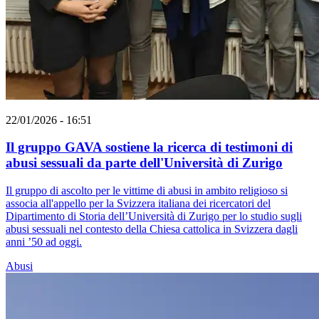
22/01/2026 - 16:51
Il gruppo GAVA sostiene la ricerca di testimoni di
abusi sessuali da parte dell'Università di Zurigo
Il gruppo di ascolto per le vittime di abusi in ambito religioso si
associa all'appello per la Svizzera italiana dei ricercatori del
Dipartimento di Storia dell’Università di Zurigo per lo studio sugli
abusi sessuali nel contesto della Chiesa cattolica in Svizzera dagli
anni ’50 ad oggi.
Abusi