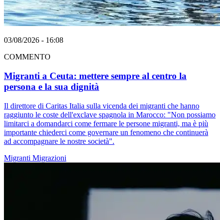
03/08/2026 - 16:08
COMMENTO
Migranti a Ceuta: mettere sempre al centro la
persona e la sua dignità
Il direttore di Caritas Italia sulla vicenda dei migranti che hanno
raggiunto le coste dell'exclave spagnola in Marocco: "Non possiamo
limitarci a domandarci come fermare le persone migranti, ma è più
importante chiederci come governare un fenomeno che continuerà
ad accompagnare le nostre società".
Migranti
Migrazioni