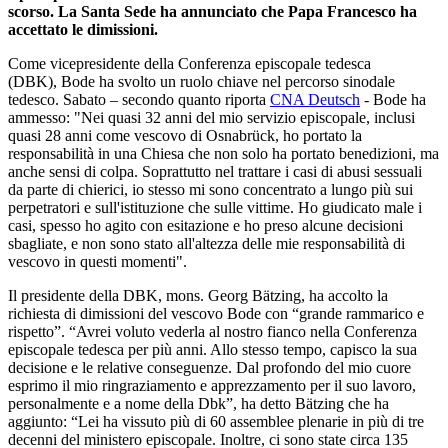
scorso. La Santa Sede ha annunciato che Papa Francesco ha
accettato le dimissioni.
Come vicepresidente della Conferenza episcopale tedesca
(DBK), Bode ha svolto un ruolo chiave nel percorso sinodale
tedesco. Sabato – secondo quanto riporta
CNA Deutsch
- Bode ha
ammesso: "Nei quasi 32 anni del mio servizio episcopale, inclusi
quasi 28 anni come vescovo di Osnabrück, ho portato la
responsabilità in una Chiesa che non solo ha portato benedizioni, ma
anche sensi di colpa. Soprattutto nel trattare i casi di abusi sessuali
da parte di chierici, io stesso mi sono concentrato a lungo più sui
perpetratori e sull'istituzione che sulle vittime. Ho giudicato male i
casi, spesso ho agito con esitazione e ho preso alcune decisioni
sbagliate, e non sono stato all'altezza delle mie responsabilità di
vescovo in questi momenti".
Il presidente della DBK, mons. Georg Bätzing, ha accolto la
richiesta di dimissioni del vescovo Bode con “grande rammarico e
rispetto”. “Avrei voluto vederla al nostro fianco nella Conferenza
episcopale tedesca per più anni. Allo stesso tempo, capisco la sua
decisione e le relative conseguenze. Dal profondo del mio cuore
esprimo il mio ringraziamento e apprezzamento per il suo lavoro,
personalmente e a nome della Dbk”, ha detto Bätzing che ha
aggiunto: “Lei ha vissuto più di 60 assemblee plenarie in più di tre
decenni del ministero episcopale. Inoltre, ci sono state circa 135