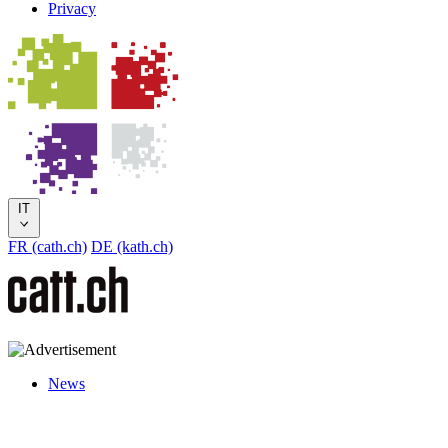
Privacy
IT
FR (cath.ch)
DE (kath.ch)
News