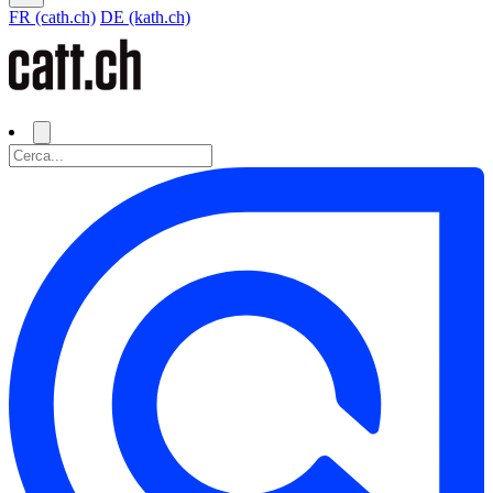
FR (cath.ch)
DE (kath.ch)