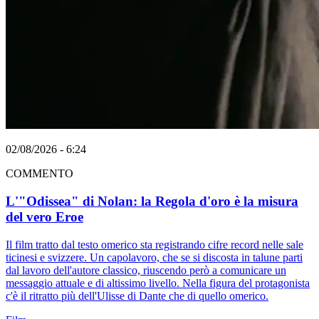
02/08/2026 - 6:24
COMMENTO
L'"Odissea" di Nolan: la Regola d'oro è la misura
del vero Eroe
Il film tratto dal testo omerico sta registrando cifre record nelle sale
ticinesi e svizzere. Un capolavoro, che se si discosta in talune parti
dal lavoro dell'autore classico, riuscendo però a comunicare un
messaggio attuale e di altissimo livello. Nella figura del protagonista
c'è il ritratto più dell'Ulisse di Dante che di quello omerico.