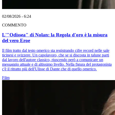
02/08/2026 - 6:24
COMMENTO
L'"Odissea" di Nolan: la Regola d'oro è la misura
del vero Eroe
Il film tratto dal testo omerico sta registrando cifre record nelle sale
ticinesi e svizzere. Un capolavoro, che se si discosta in talune parti
dal lavoro dell'autore classico, riuscendo però a comunicare un
messaggio attuale e di altissimo livello. Nella figura del protagonista
c'è il ritratto più dell'Ulisse di Dante che di quello omerico.
Film