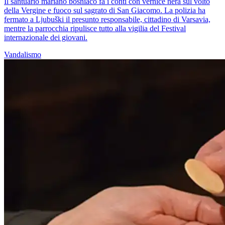
Il santuario mariano bosniaco fa i conti con vernice nera sul volto
della Vergine e fuoco sul sagrato di San Giacomo. La polizia ha
fermato a Ljubuški il presunto responsabile, cittadino di Varsavia,
mentre la parrocchia ripulisce tutto alla vigilia del Festival
internazionale dei giovani.
Vandalismo