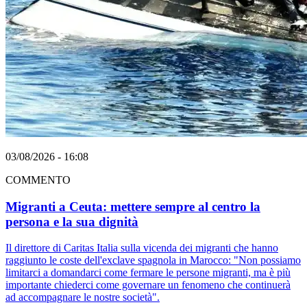
03/08/2026 - 16:08
COMMENTO
Migranti a Ceuta: mettere sempre al centro la
persona e la sua dignità
Il direttore di Caritas Italia sulla vicenda dei migranti che hanno
raggiunto le coste dell'exclave spagnola in Marocco: "Non possiamo
limitarci a domandarci come fermare le persone migranti, ma è più
importante chiederci come governare un fenomeno che continuerà
ad accompagnare le nostre società".