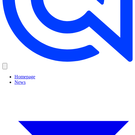
Homepage
News