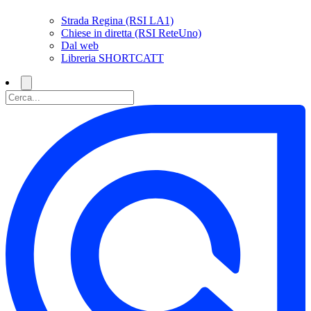
Strada Regina (RSI LA1)
Chiese in diretta (RSI ReteUno)
Dal web
Libreria SHORTCATT