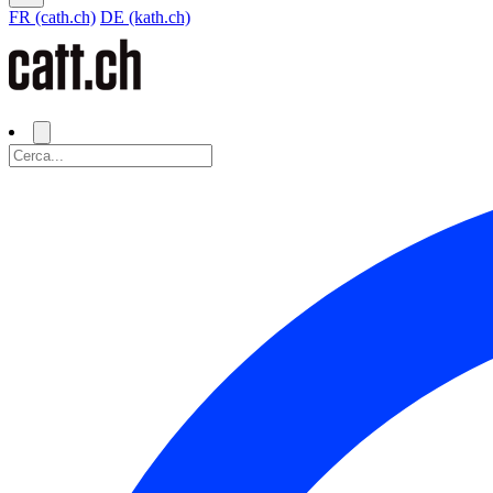
FR (cath.ch)
DE (kath.ch)