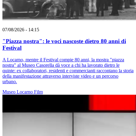
07/08/2026 - 14:15
"Piazza nostra": le voci nascoste dietro 80 anni di
Festival
A Locarno, mentre il Festival compie 80 anni, la mostra "piazza
nostra" al Museo Casorella dà voce a chi ha lavorato dietro le
quinte: ex collaboratori, residenti e commercianti raccontano la storia
della manifestazione attraverso interviste video e un percorso
urbano.
Museo
Locarno
Film