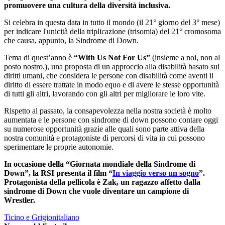
promuovere una cultura della diversità inclusiva.
Si celebra in questa data in tutto il mondo (il 21° giorno del 3° mese)
per indicare l'unicità della triplicazione (trisomia) del 21° cromosoma
che causa, appunto, la Sindrome di Down.
Tema di quest’anno è
“With Us Not For Us”
(insieme a noi, non al
posto nostro.), una proposta di un approccio alla disabilità basato sui
diritti umani, che considera le persone con disabilità come aventi il
diritto di essere trattate in modo equo e di avere le stesse opportunità
di tutti gli altri, lavorando con gli altri per migliorare le loro vite.
Rispetto al passato, la consapevolezza nella nostra società è molto
aumentata e le persone con sindrome di down possono contare oggi
su numerose opportunità grazie alle quali sono parte attiva della
nostra comunità e protagoniste di percorsi di vita in cui possono
sperimentare le proprie autonomie.
In occasione della “Giornata mondiale della Sindrome di
Down”, la RSI presenta il film “
In viaggio verso un sogno
”.
Protagonista della pellicola è Zak, un ragazzo affetto dalla
sindrome di Down che vuole diventare un campione di
Wrestler.
Ticino e Grigionitaliano