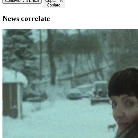
Condividi via Email
Copia link
Copiato!
News correlate