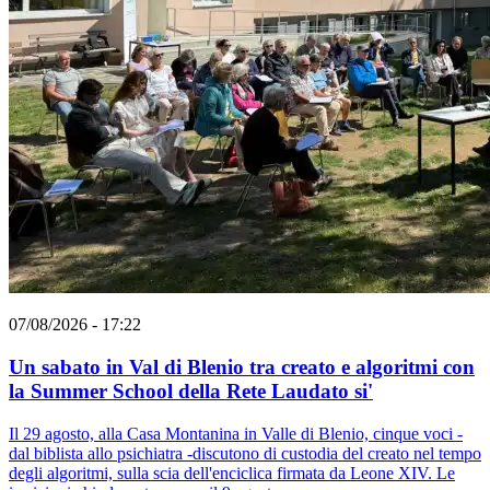
07/08/2026 - 17:22
Un sabato in Val di Blenio tra creato e algoritmi con
la Summer School della Rete Laudato si'
Il 29 agosto, alla Casa Montanina in Valle di Blenio, cinque voci -
dal biblista allo psichiatra -discutono di custodia del creato nel tempo
degli algoritmi, sulla scia dell'enciclica firmata da Leone XIV. Le