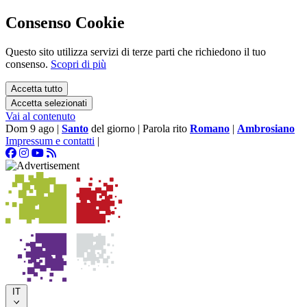
Consenso Cookie
Questo sito utilizza servizi di terze parti che richiedono il tuo
consenso.
Scopri di più
Accetta tutto
Accetta selezionati
Vai al contenuto
Dom 9 ago
|
Santo
del giorno
|
Parola rito
Romano
|
Ambrosiano
Impressum e contatti
|
IT