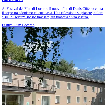
Al Festival del Film di Locarno il nuovo film di Denis Côté racconta
il corpo tra edonismo ed eutanasia. Una riflessione su piacere, dolore
e su un Deleuze spesso travisato, tra filosofia e vita vissuta.
Festival
Film
Locarno