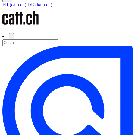
FR (cath.ch)
DE (kath.ch)