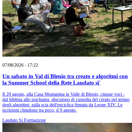
07/08/2026 - 17:22
Un sabato in Val di Blenio tra creato e algoritmi con
la Summer School della Rete Laudato si'
Il 29 agosto, alla Casa Montanina in Valle di Blenio, cinque voci -
dal biblista allo psichiatra -discutono di custodia del creato nel tempo
degli algoritmi, sulla scia dell'enciclica firmata da Leone XIV. Le
iscrizioni chiudono tra poco, il 9 agosto.
Laudato Si
Formazione