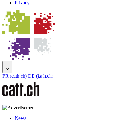
Privacy
IT
FR (cath.ch)
DE (kath.ch)
News