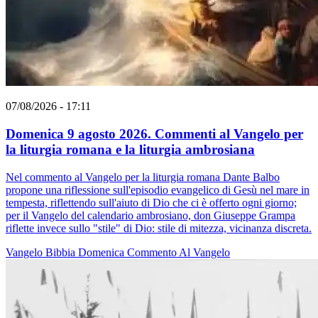
07/08/2026 - 17:11
Domenica 9 agosto 2026. Commenti al Vangelo per
la liturgia romana e la liturgia ambrosiana
Nel commento al Vangelo per la liturgia romana Dante Balbo
propone una riflessione sull'episodio evangelico di Gesù nel mare in
tempesta, riflettendo sull'aiuto di Dio che ci è offerto ogni giorno;
per il Vangelo del calendario ambrosiano, don Giuseppe Grampa
riflette invece sullo "stile" di Dio: stile di mitezza, vicinanza discreta.
Vangelo
Bibbia
Domenica
Commento Al Vangelo