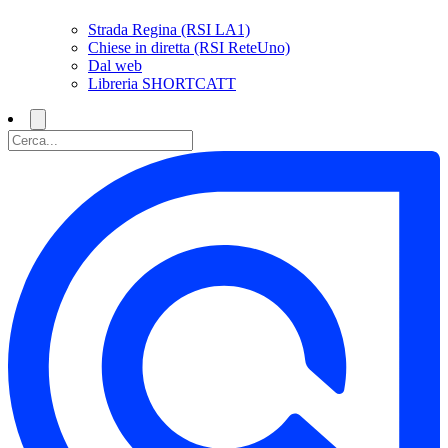
Strada Regina (RSI LA1)
Chiese in diretta (RSI ReteUno)
Dal web
Libreria SHORTCATT