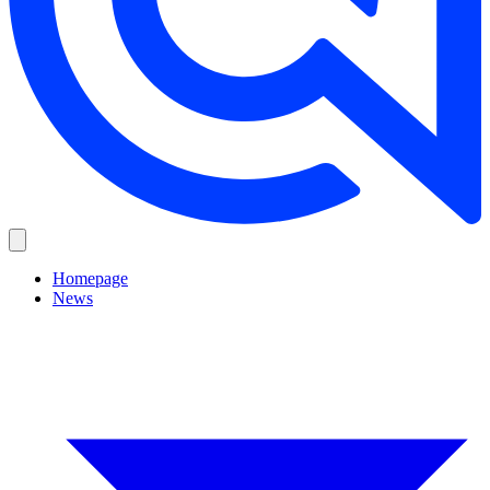
Homepage
News