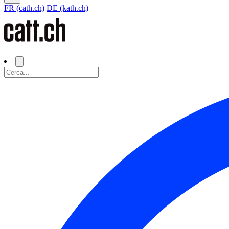
FR (cath.ch)
DE (kath.ch)