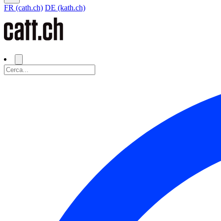
FR (cath.ch)
DE (kath.ch)