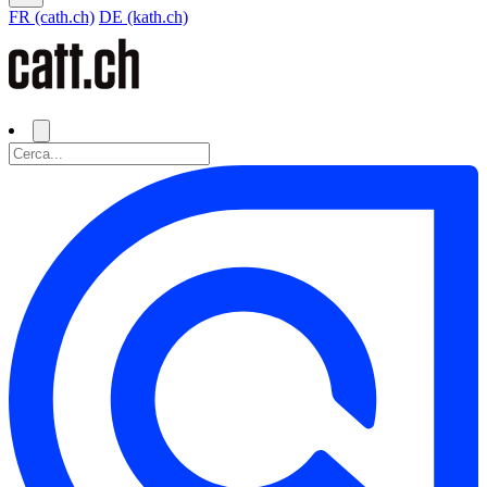
FR (cath.ch)
DE (kath.ch)