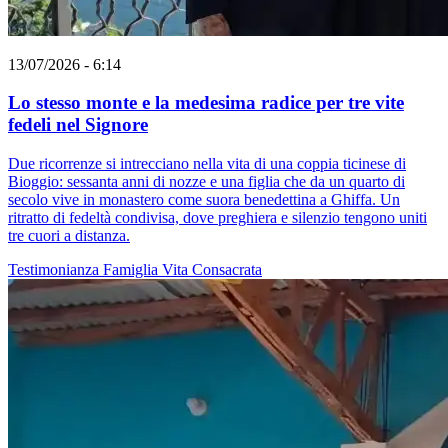
13/07/2026 - 6:14
Lo stesso monte e la medesima radice per tre vite
fedeli nel Signore
Due ricorrenze si intrecciano nella vita di una coppia ticinese di
Bioggio: sessanta anni di nozze e una figlia che da un quarto di
secolo vive in monastero come suora benedettina a Ghiffa. Un
ritratto di fedeltà condivisa, dove preghiera e silenzio tengono uniti
tre cuori a distanza.
Testimonianza
Famiglia
Vita Consacrata