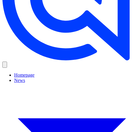
Homepage
News