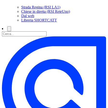
Strada Regina (RSI LA1)
Chiese in diretta (RSI ReteUno)
Dal web
Libreria SHORTCATT