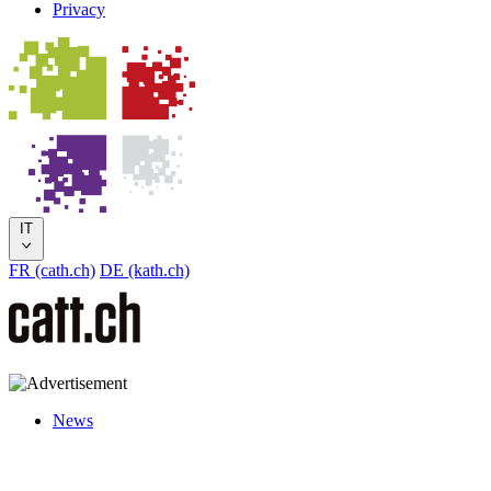
Privacy
IT
FR (cath.ch)
DE (kath.ch)
News