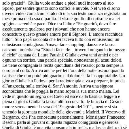
solo grazie!”. Giulia vuole andare a piedi nudi incontro al suo
Sposo, per sentire quanto sono soffici le nuvole. Nel web ci sono
diversi video con alcuni stralci di una sua testimonianza registrata un
mese prima della sua dipartita. Il viso è gonfio di cortisone ma lei
spigiona serenità e pace. Dice tra l’altro: “Se guarirò, devo fare
assolutamente qualcosa per i giovani che non hanno ancora
conosciuto questo grande amore per il Signore. L’amore racchiude
tutto”. Suo papà racconta che lei faceva tutto con entusiasmo, un
entusiasmo contagioso. Amava fare shopping, danzare e la sua
canzone preferita era “Strada facendo…troverai un gancio in mezzo
al cielo” cantata da Laura Pausini. Giulia aveva tanti amici e per
ognuno un sorriso, una parola speciale, nonostante gli acuti dolori.
Le tiene compagnia la recita quotidiana del rosario; porta sempre la
corona al collo. Arriva anche per lei l’ora della notte oscura quando
capisce che non potrà più guarire e il dolore si fa insopportabile. Un
giorno Giulia è a Padova per la radioterapia e va a pregare, in preda
all’angoscia, sulla tomba di Sant’Antonio. Arriva una signora
sconosciuta che le poggia la mano sopra la sua mano malata. Lei
vede in questo un segno del Cielo ed esce dalla basilica leggera e
piena di gioia. Giulia fa la sua ultima corsa fra le braccia di Gesù e
muore serenamente la sera del 19 agosto del 2011, mentre si sta
tenendo la giornata mondiale della gioventù a Madrid. Il Vescovo di
Bergamo, che l’ha conosciuta personalmente, Monsignor Francesco
Beschi, parla ai giovani di questa ragazza coraggiosa e generosa.
Quella di Giulia, è una vita consumata in fretta, ma lascia dietro di sé