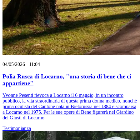
04/05/2026 - 11:04
Polia Rusca di Locarno, "una storia di bene che ci
appartiene"
Yvonne Pesenti rievoca a Locarno il 6 maggio, in un incontro
pubblico, la vita straordinaria di questa prima donna medico, nonché
prima oculista del Cantone nata in Bielorussia nel 1884 e scomparsa
a Locarno nel 1975. Per le sue opere di Bene figurerà nel Giardino
dei Giusti di Locarno.
Testimonianza