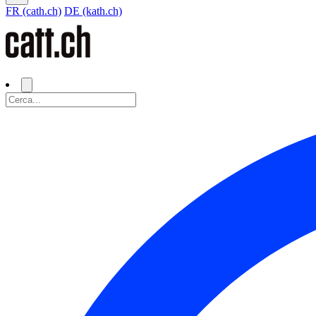
FR (cath.ch)
DE (kath.ch)