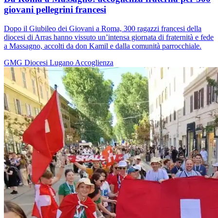
giovani pellegrini francesi
Dopo il Giubileo dei Giovani a Roma, 300 ragazzi francesi della
diocesi di Arras hanno vissuto un’intensa giornata di fraternità e fede
a Massagno, accolti da don Kamil e dalla comunità parrocchiale.
GMG
Diocesi Lugano
Accoglienza