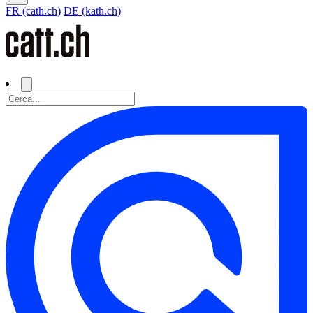
FR (cath.ch)
DE (kath.ch)