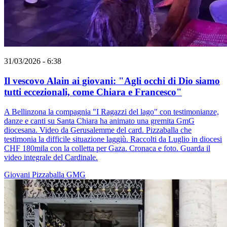
31/03/2026 - 6:38
Il vescovo Alain ai giovani: "Agli occhi di Dio siamo
tutti eccezionali, come Chiara e Francesco"
A Bellinzona la compagnia "I Ragazzi del lago" con testimonianze,
danze e canti su Santa Chiara ha animato una gremita GmG
diocesana. Video da Gerusalemme del card. Pizzaballa che
testimonia la difficile situazione laggiù. Raccolti da Luglio in diocesi
CHF 180mila con la colletta per Gaza. Cronaca e foto. Guarda il
video integrale del Cardinale.
Giovani
Pizzaballa
GMG