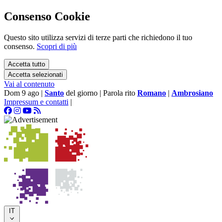
Consenso Cookie
Questo sito utilizza servizi di terze parti che richiedono il tuo
consenso.
Scopri di più
Accetta tutto
Accetta selezionati
Vai al contenuto
Dom 9 ago
|
Santo
del giorno
|
Parola rito
Romano
|
Ambrosiano
Impressum e contatti
|
IT