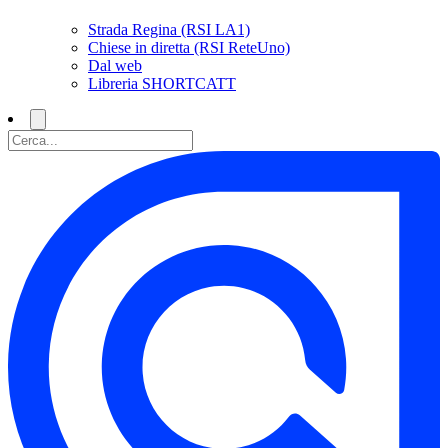
Strada Regina (RSI LA1)
Chiese in diretta (RSI ReteUno)
Dal web
Libreria SHORTCATT