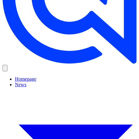
Homepage
News