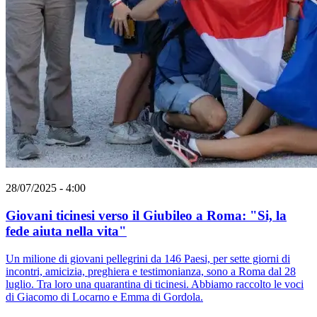
28/07/2025 - 4:00
Giovani ticinesi verso il Giubileo a Roma: "Si, la
fede aiuta nella vita"
Un milione di giovani pellegrini da 146 Paesi, per sette giorni di
incontri, amicizia, preghiera e testimonianza, sono a Roma dal 28
luglio. Tra loro una quarantina di ticinesi. Abbiamo raccolto le voci
di Giacomo di Locarno e Emma di Gordola.