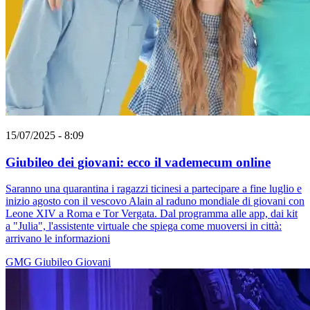
15/07/2025 - 8:09
Giubileo dei giovani: ecco il vademecum online
Saranno una quarantina i ragazzi ticinesi a partecipare a fine luglio e
inizio agosto con il vescovo Alain al raduno mondiale di giovani con
Leone XIV a Roma e Tor Vergata. Dal programma alle app, dai kit
a "Julia", l'assistente virtuale che spiega come muoversi in città:
arrivano le informazioni
GMG
Giubileo
Giovani