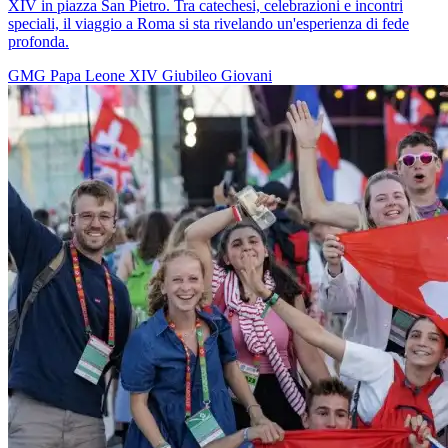
XIV in piazza San Pietro. Tra catechesi, celebrazioni e incontri
speciali, il viaggio a Roma si sta rivelando un'esperienza di fede
profonda.
GMG
Papa Leone XIV
Giubileo
Giovani