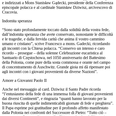
e indirizzati a Mons Stanisław Gądecki, presidente della Conferenza
episcopale polacca e al cardinale Stanisław Dziwisz, arcivescovo di
Cracovia.
Indomita speranza
“Sono stato profondamente toccato dalla solidità della vostra fede,
dall’indomita speranza che avete conservato, nonostante le difficoltà
e le tragedie, e dalla fervida carità che anima il vostro cammino
umano e cristiano”, scrive Francesco a mons. Gadecki, ricordando
gli incontri con la Chiesa polacca. “Conservo un intenso e caro
ricordo – prosegue – della solenne Celebrazione eucaristica al
Santuario di Częstochowa, nel 1050 anniversario del Battesimo
della Polonia, come pure della sosta commossa e orante nel campo
di concentramento di Auschwitz. Grande gioia mi dà ripensare poi
agli incontri con i giovani provenienti da diverse Nazioni”.
Amore a Giovanni Paolo II
Anche nel messaggio al card. Dziwisz il Santo Padre ricorda
“l’entusiasmo della fede di una immensa folla di giovani provenienti
dai diversi Continenti”, e ringrazia “quanti hanno lavorato per la
buona riuscita di quelle indimenticabili giornate di fede e preghiera”.
Il Papa esprime poi gratitudine per il profondo affetto manifestato
dalla Polonia nei confronti del Successore di Pietro: “Tutto ciò –