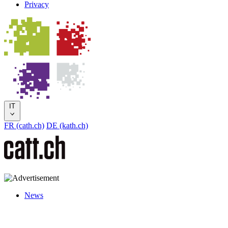
Privacy
IT
FR (cath.ch)
DE (kath.ch)
News