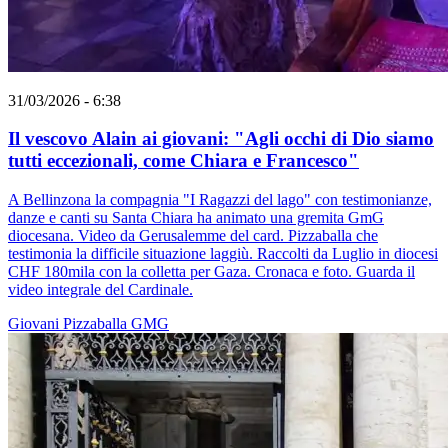
31/03/2026 - 6:38
Il vescovo Alain ai giovani: "Agli occhi di Dio siamo
tutti eccezionali, come Chiara e Francesco"
A Bellinzona la compagnia "I Ragazzi del lago" con testimonianze,
danze e canti su Santa Chiara ha animato una gremita GmG
diocesana. Video da Gerusalemme del card. Pizzaballa che
testimonia la difficile situazione laggiù. Raccolti da Luglio in diocesi
CHF 180mila con la colletta per Gaza. Cronaca e foto. Guarda il
video integrale del Cardinale.
Giovani
Pizzaballa
GMG