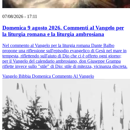
07/08/2026 - 17:11
Domenica 9 agosto 2026. Commenti al Vangelo per
la liturgia romana e la liturgia ambrosiana
Nel commento al Vangelo per la liturgia romana Dante Balbo
propone una riflessione sull'episodio evangelico di Gesù nel mare in
tempesta, riflettendo sull'aiuto di Dio che ci è offerto ogni giorno;
per il Vangelo del calendario ambrosiano, don Giuseppe Grampa
riflette invece sullo "stile" di Dio: stile di mitezza, vicinanza discreta.
Vangelo
Bibbia
Domenica
Commento Al Vangelo