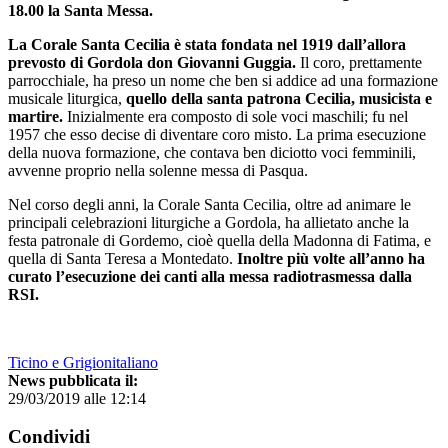
18.00 la Santa Messa.
La Corale Santa Cecilia è stata fondata nel 1919 dall’allora
prevosto di Gordola don Giovanni Guggia.
Il coro, prettamente
parrocchiale, ha preso un nome che ben si addice ad una formazione
musicale liturgica,
quello della santa patrona Cecilia, musicista e
martire.
Inizialmente era composto di sole voci maschili; fu nel
1957 che esso decise di diventare coro misto. La prima esecuzione
della nuova formazione, che contava ben diciotto voci femminili,
avvenne proprio nella solenne messa di Pasqua.
Nel corso degli anni, la Corale Santa Cecilia, oltre ad animare le
principali celebrazioni liturgiche a Gordola, ha allietato anche la
festa patronale di Gordemo, cioè quella della Madonna di Fatima, e
quella di Santa Teresa a Montedato.
Inoltre più volte all’anno ha
curato l’esecuzione dei canti alla messa radiotrasmessa dalla
RSI.
Ticino e Grigionitaliano
News pubblicata il:
29/03/2019 alle 12:14
Condividi