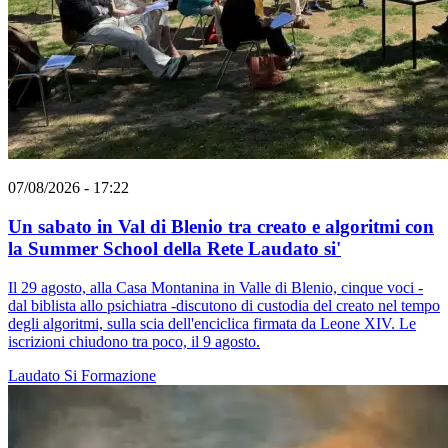
07/08/2026 - 17:22
Un sabato in Val di Blenio tra creato e algoritmi con
la Summer School della Rete Laudato si'
Il 29 agosto, alla Casa Montanina in Valle di Blenio, cinque voci -
dal biblista allo psichiatra -discutono di custodia del creato nel tempo
degli algoritmi, sulla scia dell'enciclica firmata da Leone XIV. Le
iscrizioni chiudono tra poco, il 9 agosto.
Laudato Si
Formazione