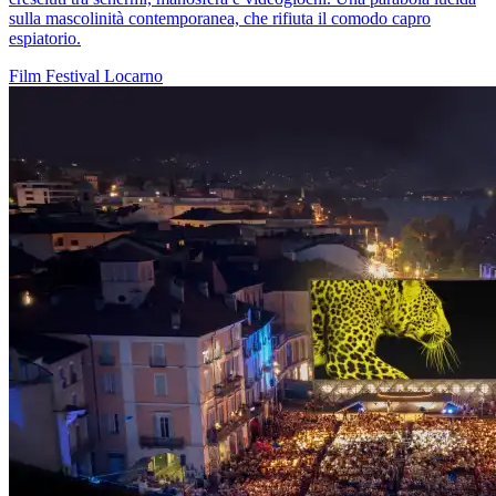
sulla mascolinità contemporanea, che rifiuta il comodo capro
espiatorio.
Film
Festival
Locarno