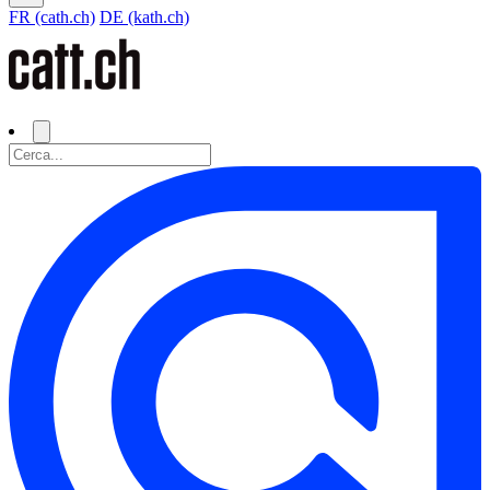
FR (cath.ch)
DE (kath.ch)