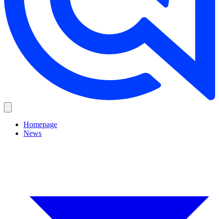
Homepage
News