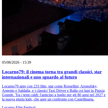
05/08/2026 - 15:39
Locarno79: il cinema torna tra grandi classici, star
internazionali e uno sguardo al futuro
Locarno79 apre con 233 film, star come Rossellini, Aronofsky,
Argento e Saldaña, e i classici Taxi Driver e Balla coi lupi in Piazza
Grande. Tra i temi caldi: l'anticipo a luglio per gli 80 anni nel 2027 e
la nuova giuria kids, che apre un confronto con Castellinaria.
Locarno
Film
Festival