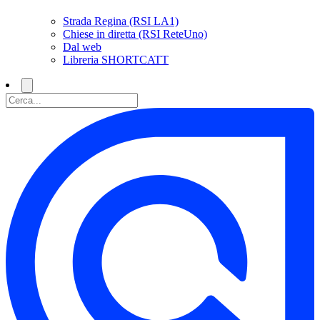
Strada Regina (RSI LA1)
Chiese in diretta (RSI ReteUno)
Dal web
Libreria SHORTCATT