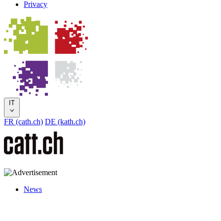
Privacy
IT
FR (cath.ch)
DE (kath.ch)
News