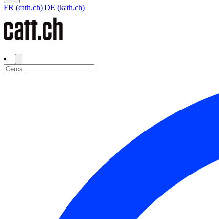
FR (cath.ch)
DE (kath.ch)