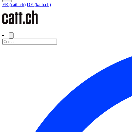
FR (cath.ch)
DE (kath.ch)