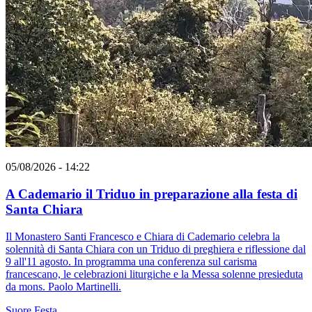
05/08/2026 - 14:22
A Cademario il Triduo in preparazione alla festa di
Santa Chiara
Il Monastero Santi Francesco e Chiara di Cademario celebra la
solennità di Santa Chiara con un Triduo di preghiera e riflessione dal
9 all'11 agosto. In programma una conferenza sul carisma
francescano, le celebrazioni liturgiche e la Messa solenne presieduta
da mons. Paolo Martinelli.
Suore
Festa