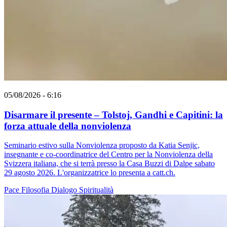
05/08/2026 - 6:16
Disarmare il presente – Tolstoj, Gandhi e Capitini: la
forza attuale della nonviolenza
Seminario estivo sulla Nonviolenza proposto da Katia Senjic,
insegnante e co-coordinatrice del Centro per la Nonviolenza della
Svizzera italiana, che si terrà presso la Casa Buzzi di Dalpe sabato
29 agosto 2026. L'organizzatrice lo presenta a catt.ch.
Pace
Filosofia
Dialogo
Spiritualità