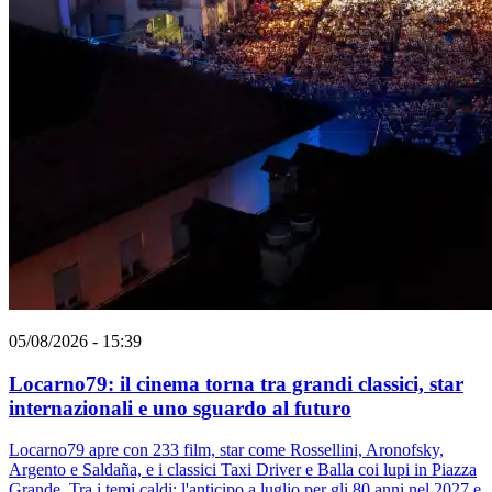
05/08/2026 - 15:39
Locarno79: il cinema torna tra grandi classici, star
internazionali e uno sguardo al futuro
Locarno79 apre con 233 film, star come Rossellini, Aronofsky,
Argento e Saldaña, e i classici Taxi Driver e Balla coi lupi in Piazza
Grande. Tra i temi caldi: l'anticipo a luglio per gli 80 anni nel 2027 e