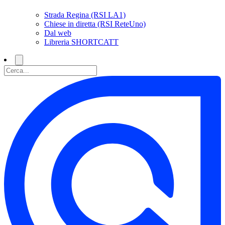
Strada Regina (RSI LA1)
Chiese in diretta (RSI ReteUno)
Dal web
Libreria SHORTCATT