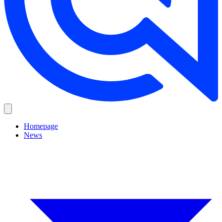
Homepage
News