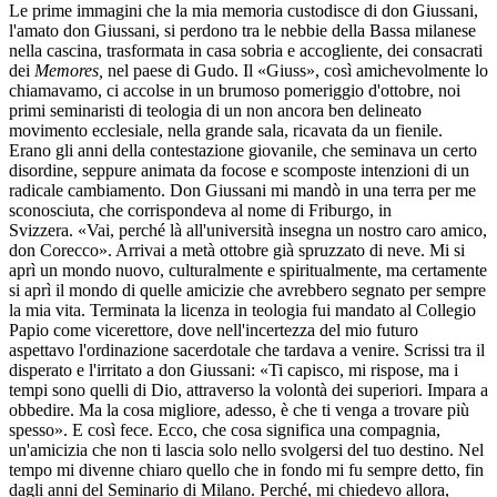
Le prime immagini che la mia memoria custodisce di don Giussani,
l'amato don Giussani, si perdono tra le nebbie della Bassa milanese
nella cascina, trasformata in casa sobria e accogliente, dei consacrati
dei
Memores,
nel paese di Gudo. Il «Giuss», così amichevolmente lo
chiamavamo, ci accolse in un brumoso pomeriggio d'ottobre, noi
primi seminaristi di teologia di un non ancora ben delineato
movimento ecclesiale, nella grande sala, ricavata da un fienile.
Erano gli anni della contestazione giovanile, che seminava un certo
disordine, seppure animata da focose e scomposte intenzioni di un
radicale cambiamento. Don Giussani mi mandò in una terra per me
sconosciuta, che corrispondeva al nome di Friburgo, in
Svizzera. «Vai, perché là all'università insegna un nostro caro amico,
don Corecco». Arrivai a metà ottobre già spruzzato di neve. Mi si
aprì un mondo nuovo, culturalmente e spiritualmente, ma certamente
si aprì il mondo di quelle amicizie che avrebbero segnato per sempre
la mia vita. Terminata la licenza in teologia fui mandato al Collegio
Papio come vicerettore, dove nell'incertezza del mio futuro
aspettavo l'ordinazione sacerdotale che tardava a venire. Scrissi tra il
disperato e l'irritato a don Giussani: «Ti capisco, mi rispose, ma i
tempi sono quelli di Dio, attraverso la volontà dei superiori. Impara a
obbedire. Ma la cosa migliore, adesso, è che ti venga a trovare più
spesso». E così fece. Ecco, che cosa significa una compagnia,
un'amicizia che non ti lascia solo nello svolgersi del tuo destino. Nel
tempo mi divenne chiaro quello che in fondo mi fu sempre detto, fin
dagli anni del Seminario di Milano. Perché, mi chiedevo allora,