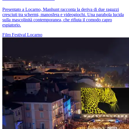
Presentato a Locarno, Manhunt racconta la deriva di due ragazzi
cresciuti tra schermi, manosfera e videogiochi. Una parabola lucida
sulla mascolinità contemporanea, che rifiuta il comodo capro
espiatorio.
Film
Festival
Locarno