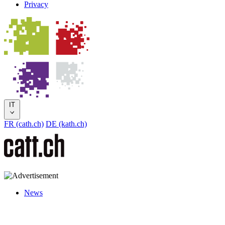
Privacy
IT
FR (cath.ch)
DE (kath.ch)
News