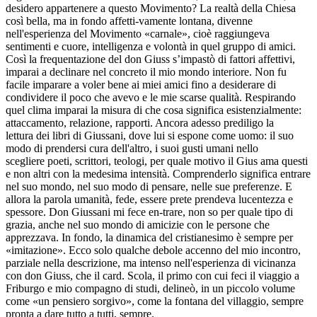
desidero appartenere a questo Movimento? La realtà della Chiesa
così bella, ma in fondo affetti-vamente lontana, divenne
nell'esperienza del Movimento «carnale», cioè raggiungeva
sentimenti e cuore, intelligenza e volontà in quel gruppo di amici.
Così la frequentazione del don Giuss s’impastò di fattori affettivi,
imparai a declinare nel concreto il mio mondo interiore. Non fu
facile imparare a voler bene ai miei amici fino a desiderare di
condividere il poco che avevo e le mie scarse qualità. Respirando
quel clima imparai la misura di che cosa significa esistenzialmente:
attaccamento, relazione, rapporti. Ancora adesso prediligo la
lettura dei libri di Giussani, dove lui si espone come uomo: il suo
modo di prendersi cura dell'altro, i suoi gusti umani nello
scegliere poeti, scrittori, teologi, per quale motivo il Gius ama questi
e non altri con la medesima intensità. Comprenderlo significa entrare
nel suo mondo, nel suo modo di pensare, nelle sue preferenze. E
allora la parola umanità, fede, essere prete prendeva lucentezza e
spessore. Don Giussani mi fece en-trare, non so per quale tipo di
grazia, anche nel suo mondo di amicizie con le persone che
apprezzava. In fondo, la dinamica del cristianesimo è sempre per
«imitazione». Ecco solo qualche debole accenno del mio incontro,
parziale nella descrizione, ma intenso nell'esperienza di vicinanza
con don Giuss, che il card. Scola, il primo con cui feci il viaggio a
Friburgo e mio compagno di studi, delineò, in un piccolo volume
come «un pensiero sorgivo», come la fontana del villaggio, sempre
pronta a dare tutto a tutti, sempre.