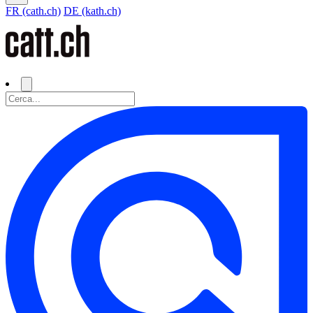
FR (cath.ch)
DE (kath.ch)