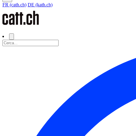
FR (cath.ch)
DE (kath.ch)