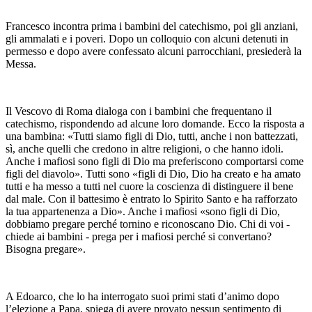
Francesco incontra prima i bambini del catechismo, poi gli anziani,
gli ammalati e i poveri. Dopo un colloquio con alcuni detenuti in
permesso e dopo avere confessato alcuni parrocchiani, presiederà la
Messa.
Il Vescovo di Roma dialoga con i bambini che frequentano il
catechismo, rispondendo ad alcune loro domande. Ecco la risposta a
una bambina: «Tutti siamo figli di Dio, tutti, anche i non battezzati,
sì, anche quelli che credono in altre religioni, o che hanno idoli.
Anche i mafiosi sono figli di Dio ma preferiscono comportarsi come
figli del diavolo». Tutti sono «figli di Dio, Dio ha creato e ha amato
tutti e ha messo a tutti nel cuore la coscienza di distinguere il bene
dal male. Con il battesimo è entrato lo Spirito Santo e ha rafforzato
la tua appartenenza a Dio». Anche i mafiosi «sono figli di Dio,
dobbiamo pregare perché tornino e riconoscano Dio. Chi di voi -
chiede ai bambini - prega per i mafiosi perché si convertano?
Bisogna pregare».
A Edoarco, che lo ha interrogato suoi primi stati d’animo dopo
l’elezione a Papa, spiega di avere provato nessun sentimento di