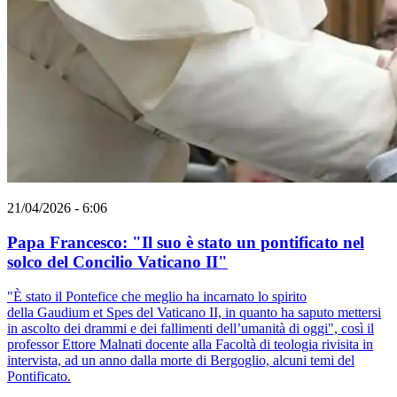
21/04/2026 - 6:06
Papa Francesco: "Il suo è stato un pontificato nel
solco del Concilio Vaticano II"
"È stato il Pontefice che meglio ha incarnato lo spirito
della Gaudium et Spes del Vaticano II, in quanto ha saputo mettersi
in ascolto dei drammi e dei fallimenti dell’umanità di oggi", così il
professor Ettore Malnati docente alla Facoltà di teologia rivisita in
intervista, ad un anno dalla morte di Bergoglio, alcuni temi del
Pontificato.