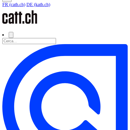
FR (cath.ch)
DE (kath.ch)