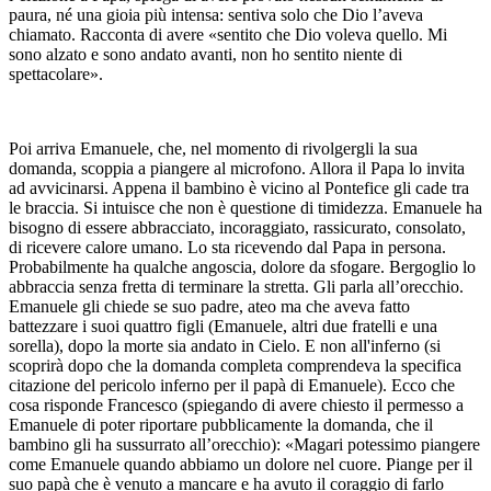
paura, né una gioia più intensa: sentiva solo che Dio l’aveva
chiamato. Racconta di avere «sentito che Dio voleva quello. Mi
sono alzato e sono andato avanti, non ho sentito niente di
spettacolare».
Poi arriva Emanuele, che, nel momento di rivolgergli la sua
domanda, scoppia a piangere al microfono. Allora il Papa lo invita
ad avvicinarsi. Appena il bambino è vicino al Pontefice gli cade tra
le braccia. Si intuisce che non è questione di timidezza. Emanuele ha
bisogno di essere abbracciato, incoraggiato, rassicurato, consolato,
di ricevere calore umano. Lo sta ricevendo dal Papa in persona.
Probabilmente ha qualche angoscia, dolore da sfogare. Bergoglio lo
abbraccia senza fretta di terminare la stretta. Gli parla all’orecchio.
Emanuele gli chiede se suo padre, ateo ma che aveva fatto
battezzare i suoi quattro figli (Emanuele, altri due fratelli e una
sorella), dopo la morte sia andato in Cielo. E non all'inferno (si
scoprirà dopo che la domanda completa comprendeva la specifica
citazione del pericolo inferno per il papà di Emanuele). Ecco che
cosa risponde Francesco (spiegando di avere chiesto il permesso a
Emanuele di poter riportare pubblicamente la domanda, che il
bambino gli ha sussurrato all’orecchio): «Magari potessimo piangere
come Emanuele quando abbiamo un dolore nel cuore. Piange per il
suo papà che è venuto a mancare e ha avuto il coraggio di farlo