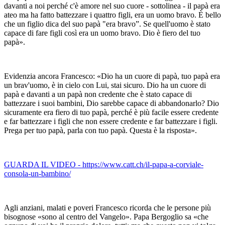
davanti a noi perché c'è amore nel suo cuore - sottolinea - il papà era
ateo ma ha fatto battezzare i quattro figli, era un uomo bravo. È bello
che un figlio dica del suo papà "era bravo”. Se quell'uomo è stato
capace di fare figli così era un uomo bravo. Dio è fiero del tuo
papà».
Evidenzia ancora Francesco: «Dio ha un cuore di papà, tuo papà era
un brav'uomo, è in cielo con Lui, stai sicuro. Dio ha un cuore di
papà e davanti a un papà non credente che è stato capace di
battezzare i suoi bambini, Dio sarebbe capace di abbandonarlo? Dio
sicuramente era fiero di tuo papà, perché è più facile essere credente
e far battezzare i figli che non essere credente e far battezzare i figli.
Prega per tuo papà, parla con tuo papà. Questa è la risposta».
GUARDA IL VIDEO - https://www.catt.ch/il-papa-a-corviale-
consola-un-bambino/
Agli anziani, malati e poveri Francesco ricorda che le persone più
bisognose «sono al centro del Vangelo». Papa Bergoglio sa «che