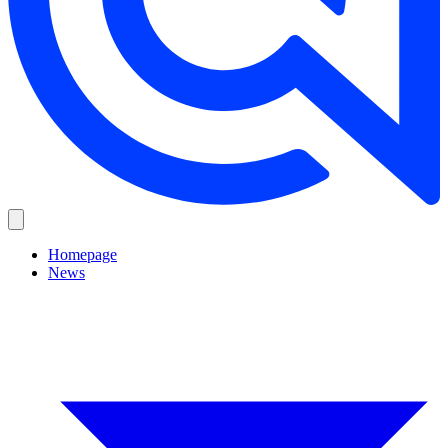
Homepage
News