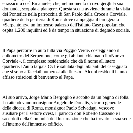
e rassicura così Emanuele, che, nel momento di rivolgergli la sua
domanda, scoppia a piangere. Questa scena avviene durante la visita
del Pontefice nella parrocchia di San Paolo della Croce a Corviale,
quartiere della periferia di Roma dove campeggia il famigerato
«Serpentone», un immenso palazzo dell'Istituto Case popolari che
ospita 1.200 inquilini ed è da tempo in situazione di degrado sociale.
Il Papa percorre in auto tutta via Poggio Verde, costeggiando il
chilometro del Serpentone, come gli abitanti chiamano il «Nuovo
Corviale», il complesso residenziale che dà il nome all'intero
quartiere. L'auto targata Cv1 è salutata dagli abitanti del caseggiato
che si sono affacciati numerosi alle finestre. Alcuni residenti hanno
affisso striscioni di benvenuto al Papa.
Al suo arrivo, Jorge Mario Bergoglio è accolto da un bagno di folla.
Lo attendevano monsignor Angelo de Donatis, vicario generale
della diocesi di Roma, monsignor Paolo Selvadagi, vescovo
ausiliare per il settore ovest, il parroco don Roberto Cassano e i
sacerdoti della Comunità dell'Incarnazione che ha trovato la sua sede
all'interno dell'immenso edificio.