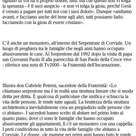
ognuno di voi ha il proprio dolore, tutti: ma che questo non vi tolga
la speranza - è il suoi auspicio - e non vi tolga la gioia, perché Gesù
è venuto a pagare per tutti noi con i suoi dolori». Dunque «andiamo
avanti, e facciamo anche del bene agli altri, tutti possiamo farlo:
facciamolo con la gioia di essere cristiani».
C’è anche un monastero, all'interno del Serpentone di Corviale. Un
luogo di preghiera tra le famiglie che negli anni hanno occupato
abusivamente le case. Al Serpentone dal 1992 dopo la visita di papa
san Giovanni Paolo II alla parrocchia di San Paolo della Croce vive
- riferisce una nota di Tv2000 - la Fraternità dell'Incarnazione.
Illustra don Gabriele Petreni, sacerdote della Fraternità: «Lo
chiamano serpentone ma è in realtà una struttura lineare che si snoda
dritta per dritta. È qualcosa di particolare che unifica e schiaccia la
vita delle persone, le rende tutte uguali. La bruttezza della struttura
architettonica inevitabilmente crea un pregiudizio sulle persone che
ci abitano». I sacerdoti hanno scelto di abitare nel primo lotto al
quarto piano, dove ci sono le famiglie che hanno occupato
abusivamente gli appartamenti, lì c'è un monastero con una cappella.
I preti condividono in tutto la vita delle famiglie che abitano a
Corviale. Le donne, «le mamme nei primi anni hanno fatto le ronde