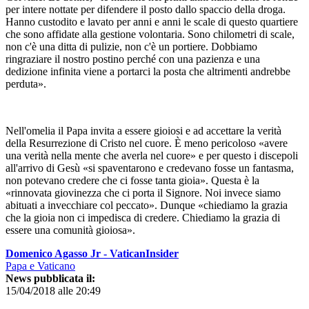
per intere nottate per difendere il posto dallo spaccio della droga.
Hanno custodito e lavato per anni e anni le scale di questo quartiere
che sono affidate alla gestione volontaria. Sono chilometri di scale,
non c'è una ditta di pulizie, non c'è un portiere. Dobbiamo
ringraziare il nostro postino perché con una pazienza e una
dedizione infinita viene a portarci la posta che altrimenti andrebbe
perduta».
Nell'omelia il Papa invita a essere gioiosi e ad accettare la verità
della Resurrezione di Cristo nel cuore. È meno pericoloso «avere
una verità nella mente che averla nel cuore» e per questo i discepoli
all'arrivo di Gesù «si spaventarono e credevano fosse un fantasma,
non potevano credere che ci fosse tanta gioia». Questa è la
«rinnovata giovinezza che ci porta il Signore. Noi invece siamo
abituati a invecchiare col peccato». Dunque «chiediamo la grazia
che la gioia non ci impedisca di credere. Chiediamo la grazia di
essere una comunità gioiosa».
Domenico Agasso Jr - VaticanInsider
Papa e Vaticano
News pubblicata il:
15/04/2018 alle 20:49