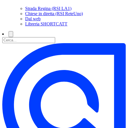
Strada Regina (RSI LA1)
Chiese in diretta (RSI ReteUno)
Dal web
Libreria SHORTCATT