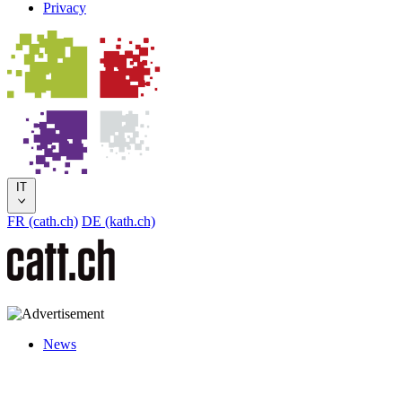
Privacy
IT
FR (cath.ch)
DE (kath.ch)
News