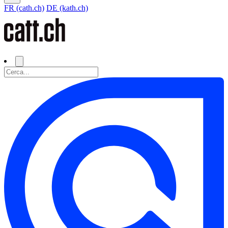
FR (cath.ch)
DE (kath.ch)