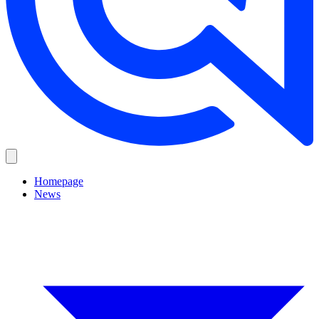
Homepage
News