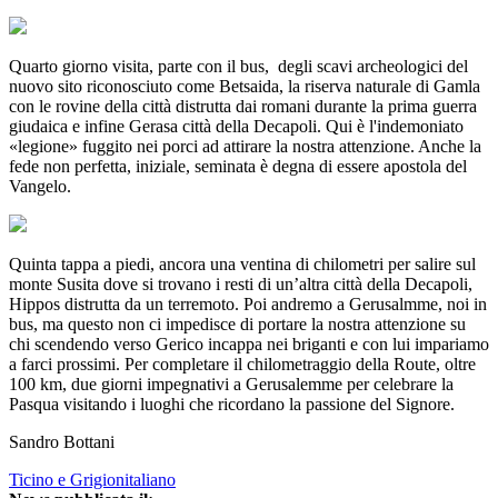
Quarto giorno visita, parte con il bus, degli scavi archeologici del
nuovo sito riconosciuto come Betsaida, la riserva naturale di Gamla
con le rovine della città distrutta dai romani durante la prima guerra
giudaica e infine Gerasa città della Decapoli. Qui è l'indemoniato
«legione» fuggito nei porci ad attirare la nostra attenzione. Anche la
fede non perfetta, iniziale, seminata è degna di essere apostola del
Vangelo.
Quinta tappa a piedi, ancora una ventina di chilometri per salire sul
monte Susita dove si trovano i resti di un’altra città della Decapoli,
Hippos distrutta da un terremoto. Poi andremo a Gerusalmme, noi in
bus, ma questo non ci impedisce di portare la nostra attenzione su
chi scendendo verso Gerico incappa nei briganti e con lui impariamo
a farci prossimi. Per completare il chilometraggio della Route, oltre
100 km, due giorni impegnativi a Gerusalemme per celebrare la
Pasqua visitando i luoghi che ricordano la passione del Signore.
Sandro Bottani
Ticino e Grigionitaliano