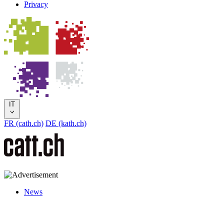
Privacy
IT
FR (cath.ch)
DE (kath.ch)
News