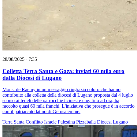
28/08/2025 - 7:35
Colletta Terra Santa e Gaza: inviati 60 mila euro
dalla Diocesi di Lugano
Mons. de Raemy in un messaggio ringrazia coloro che hanno
contribuito alla colletta della diocesi di Lugano proposta dal 4 luglio
scorso ai fedeli delle parrocchie ticinesi e che, fino ad ora, ha
raccolto quasi 60 mila franchi. L'iniziativa che prosegue è in accordo
con il patriarcato latino di Gerusalemme.
Terra Santa
Conflitto Israele Palestina
Pizzaballa
Diocesi Lugano