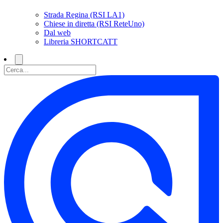
Strada Regina (RSI LA1)
Chiese in diretta (RSI ReteUno)
Dal web
Libreria SHORTCATT