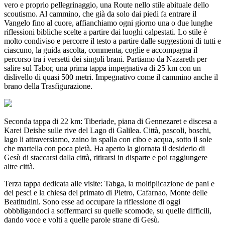
vero e proprio pellegrinaggio, una Route nello stile abituale dello
scoutismo. Al cammino, che già da solo dai piedi fa entrare il
Vangelo fino al cuore, affianchiamo ogni giorno una o due lunghe
riflessioni bibliche scelte a partire dai luoghi calpestati. Lo stile è
molto condiviso e percorre il testo a partire dalle suggestioni di tutti e
ciascuno, la guida ascolta, commenta, coglie e accompagna il
percorso tra i versetti dei singoli brani. Partiamo da Nazareth per
salire sul Tabor, una prima tappa impegnativa di 25 km con un
dislivello di quasi 500 metri. Impegnativo come il cammino anche il
brano della Trasfigurazione.
Seconda tappa di 22 km: Tiberiade, piana di Gennezaret e discesa a
Karei Deishe sulle rive del Lago di Galilea. Città, pascoli, boschi,
lago li attraversiamo, zaino in spalla con cibo e acqua, sotto il sole
che martella con poca pietà. Ha aperto la giornata il desiderio di
Gesù di staccarsi dalla città, ritirarsi in disparte e poi raggiungere
altre città.
Terza tappa dedicata alle visite: Tabga, la moltiplicazione de pani e
dei pesci e la chiesa del primato di Pietro, Cafarnao, Monte delle
Beatitudini. Sono esse ad occupare la riflessione di oggi
obbbligandoci a soffermarci su quelle scomode, su quelle difficili,
dando voce e volti a quelle parole strane di Gesù.