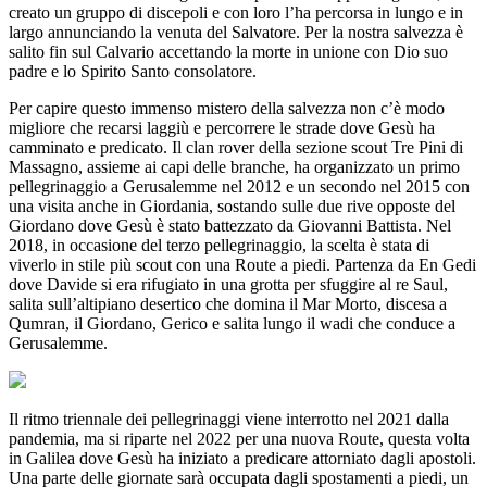
creato un gruppo di discepoli e con loro l’ha percorsa in lungo e in
largo annunciando la venuta del Salvatore. Per la nostra salvezza è
salito fin sul Calvario accettando la morte in unione con Dio suo
padre e lo Spirito Santo consolatore.
Per capire questo immenso mistero della salvezza non c’è modo
migliore che recarsi laggiù e percorrere le strade dove Gesù ha
camminato e predicato. Il clan rover della sezione scout Tre Pini di
Massagno, assieme ai capi delle branche, ha organizzato un primo
pellegrinaggio a Gerusalemme nel 2012 e un secondo nel 2015 con
una visita anche in Giordania, sostando sulle due rive opposte del
Giordano dove Gesù è stato battezzato da Giovanni Battista. Nel
2018, in occasione del terzo pellegrinaggio, la scelta è stata di
viverlo in stile più scout con una Route a piedi. Partenza da En Gedi
dove Davide si era rifugiato in una grotta per sfuggire al re Saul,
salita sull’altipiano desertico che domina il Mar Morto, discesa a
Qumran, il Giordano, Gerico e salita lungo il wadi che conduce a
Gerusalemme.
Il ritmo triennale dei pellegrinaggi viene interrotto nel 2021 dalla
pandemia, ma si riparte nel 2022 per una nuova Route, questa volta
in Galilea dove Gesù ha iniziato a predicare attorniato dagli apostoli.
Una parte delle giornate sarà occupata dagli spostamenti a piedi, un