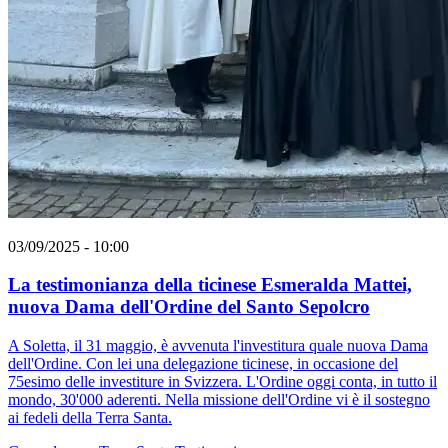
03/09/2025 - 10:00
La testimonianza della ticinese Esmeralda Mattei,
nuova Dama dell'Ordine del Santo Sepolcro
A Soletta, il 31 maggio, è avvenuta l'investitura quale nuova Dama
dell'Ordine. Con lei una delegazione ticinese, in occasione del
75esimo delle investiture in Svizzera. L'Ordine oggi conta, in tutto il
mondo, 30'000 aderenti. Nella missione dell'Ordine vi è il sostegno
ai fedeli della Terra Santa.