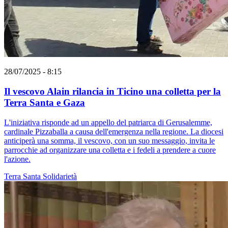
28/07/2025 - 8:15
Il vescovo Alain rilancia in Ticino una colletta per la
Terra Santa e Gaza
L'iniziativa risponde ad un appello del patriarca di Gerusalemme,
cardinale Pizzaballa a causa dell'emergenza nella regione. La diocesi
anticiperà una somma, il vescovo, con un suo messaggio, invita le
parrocchie ad organizzare una colletta e i fedeli a prendere a cuore
l'azione.
Terra Santa
Solidarietà