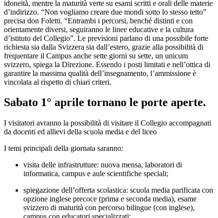
idoneità, mentre la maturità verte su esami scritti e orali delle materie
d’indirizzo. “Non vogliamo creare due mondi sotto lo stesso tetto”
precisa don Foletti. “Entrambi i percorsi, benché distinti e con
orientamente diversi, seguiranno le linee educative e la cultura
d’istituto del Collegio”. Le previsioni parlano di una possibile forte
richiesta sia dalla Svizzera sia dall’estero, grazie alla possibilità di
frequentare il Campus anche sette giorni su sette, un unicum
svizzero, spiega la Direzione. Essendo i posti limitati e nell’ottica di
garantire la massima qualità dell’insegnamento, l’ammissione è
vincolata al rispetto di chiari criteri.
Sabato 1° aprile tornano le porte aperte.
I visitatori avranno la possibilità di visitare il Collegio accompagnati
da docenti ed allievi della scuola media e del liceo
I temi principali della giornata saranno:
visita delle infrastrutture: nuova mensa, laboratori di
informatica, campus e aule scientifiche speciali;
spiegazione dell’offerta scolastica: scuola media parificata con
opzione inglese precoce (prima e seconda media), esame
svizzero di maturità con percorso bilingue (con inglese),
campus con educatori specializzati;