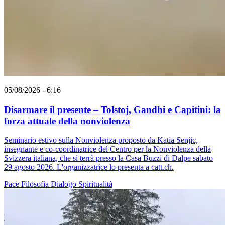
05/08/2026 - 6:16
Disarmare il presente – Tolstoj, Gandhi e Capitini: la
forza attuale della nonviolenza
Seminario estivo sulla Nonviolenza proposto da Katia Senjic,
insegnante e co-coordinatrice del Centro per la Nonviolenza della
Svizzera italiana, che si terrà presso la Casa Buzzi di Dalpe sabato
29 agosto 2026. L'organizzatrice lo presenta a catt.ch.
Pace
Filosofia
Dialogo
Spiritualità