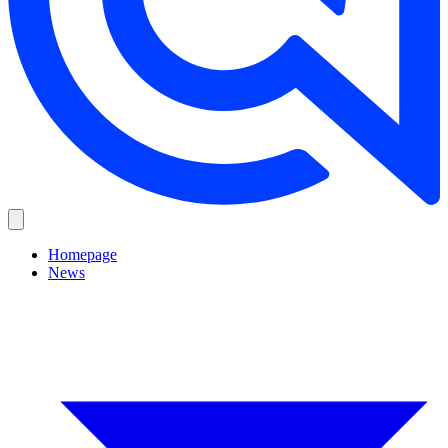
Homepage
News