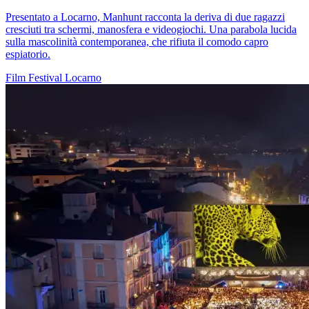
Presentato a Locarno, Manhunt racconta la deriva di due ragazzi
cresciuti tra schermi, manosfera e videogiochi. Una parabola lucida
sulla mascolinità contemporanea, che rifiuta il comodo capro
espiatorio.
Film
Festival
Locarno