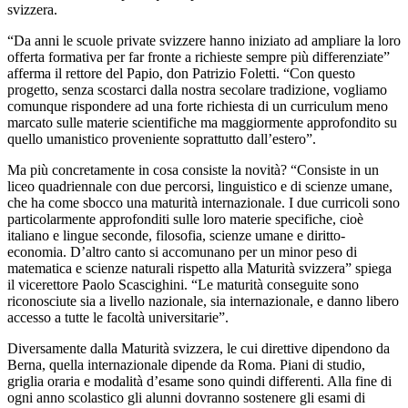
svizzera.
“Da anni le scuole private svizzere hanno iniziato ad ampliare la loro
offerta formativa per far fronte a richieste sempre più differenziate”
afferma il rettore del Papio, don Patrizio Foletti. “Con questo
progetto, senza scostarci dalla nostra secolare tradizione, vogliamo
comunque rispondere ad una forte richiesta di un curriculum meno
marcato sulle materie scientifiche ma maggiormente approfondito su
quello umanistico proveniente soprattutto dall’estero”.
Ma più concretamente in cosa consiste la novità? “Consiste in un
liceo quadriennale con due percorsi, linguistico e di scienze umane,
che ha come sbocco una maturità internazionale. I due curricoli sono
particolarmente approfonditi sulle loro materie specifiche, cioè
italiano e lingue seconde, filosofia, scienze umane e diritto-
economia. D’altro canto si accomunano per un minor peso di
matematica e scienze naturali rispetto alla Maturità svizzera” spiega
il vicerettore Paolo Scascighini. “Le maturità conseguite sono
riconosciute sia a livello nazionale, sia internazionale, e danno libero
accesso a tutte le facoltà universitarie”.
Diversamente dalla Maturità svizzera, le cui direttive dipendono da
Berna, quella internazionale dipende da Roma. Piani di studio,
griglia oraria e modalità d’esame sono quindi differenti. Alla fine di
ogni anno scolastico gli alunni dovranno sostenere gli esami di