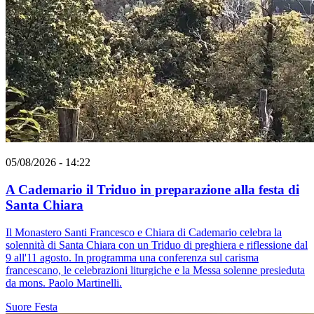
05/08/2026 - 14:22
A Cademario il Triduo in preparazione alla festa di
Santa Chiara
Il Monastero Santi Francesco e Chiara di Cademario celebra la
solennità di Santa Chiara con un Triduo di preghiera e riflessione dal
9 all'11 agosto. In programma una conferenza sul carisma
francescano, le celebrazioni liturgiche e la Messa solenne presieduta
da mons. Paolo Martinelli.
Suore
Festa