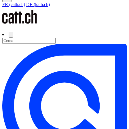
FR (cath.ch)
DE (kath.ch)