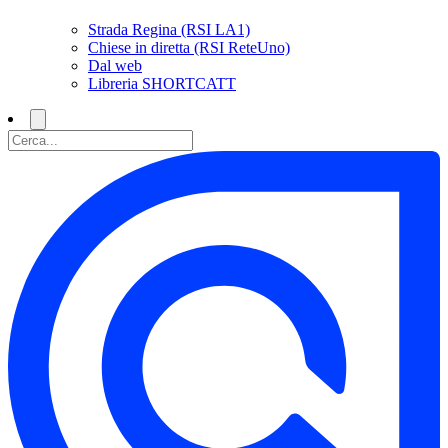
Strada Regina (RSI LA1)
Chiese in diretta (RSI ReteUno)
Dal web
Libreria SHORTCATT