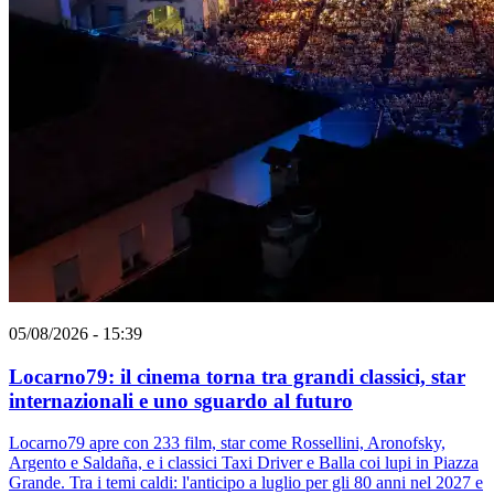
05/08/2026 - 15:39
Locarno79: il cinema torna tra grandi classici, star
internazionali e uno sguardo al futuro
Locarno79 apre con 233 film, star come Rossellini, Aronofsky,
Argento e Saldaña, e i classici Taxi Driver e Balla coi lupi in Piazza
Grande. Tra i temi caldi: l'anticipo a luglio per gli 80 anni nel 2027 e