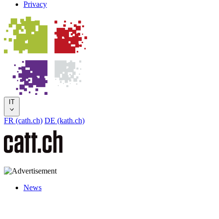
Privacy
IT
FR (cath.ch)
DE (kath.ch)
News