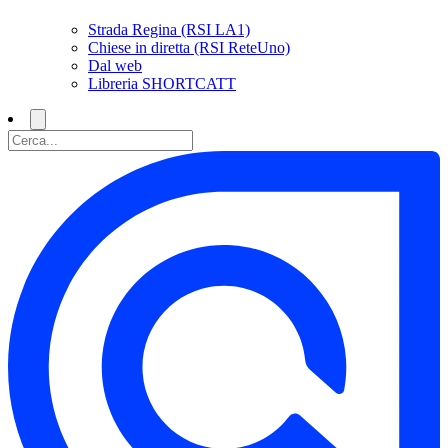
Strada Regina (RSI LA1)
Chiese in diretta (RSI ReteUno)
Dal web
Libreria SHORTCATT