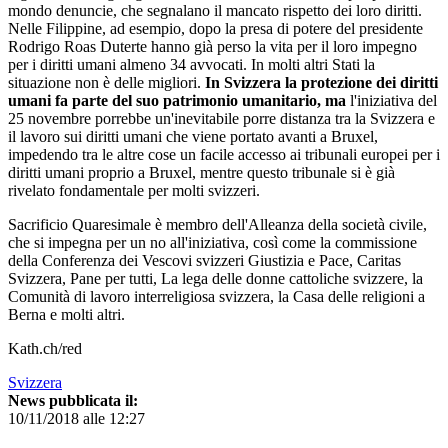
mondo denuncie, che segnalano il mancato rispetto dei loro diritti.
Nelle Filippine, ad esempio, dopo la presa di potere del presidente
Rodrigo Roas Duterte hanno già perso la vita per il loro impegno
per i diritti umani almeno 34 avvocati. In molti altri Stati la
situazione non è delle migliori.
In Svizzera la protezione dei diritti
umani fa parte del suo patrimonio umanitario, ma
l'iniziativa del
25 novembre porrebbe un'inevitabile porre distanza tra la Svizzera e
il lavoro sui diritti umani che viene portato avanti a Bruxel,
impedendo tra le altre cose un facile accesso ai tribunali europei per i
diritti umani proprio a Bruxel, mentre questo tribunale si è già
rivelato fondamentale per molti svizzeri.
Sacrificio Quaresimale è membro dell'Alleanza della società civile,
che si impegna per un no all'iniziativa, così come la commissione
della Conferenza dei Vescovi svizzeri Giustizia e Pace, Caritas
Svizzera, Pane per tutti, La lega delle donne cattoliche svizzere, la
Comunità di lavoro interreligiosa svizzera, la Casa delle religioni a
Berna e molti altri.
Kath.ch/red
Svizzera
News pubblicata il:
10/11/2018 alle 12:27