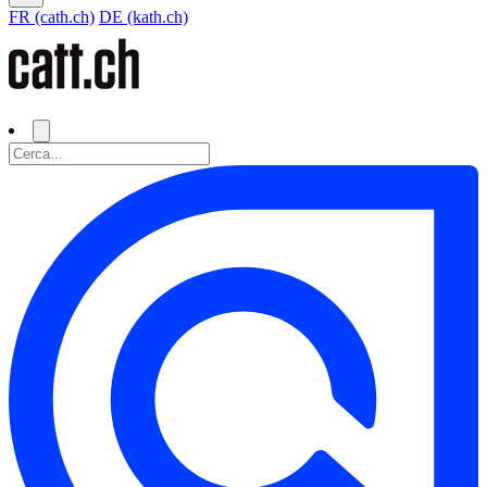
FR (cath.ch)
DE (kath.ch)