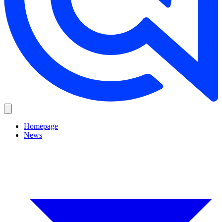
Homepage
News