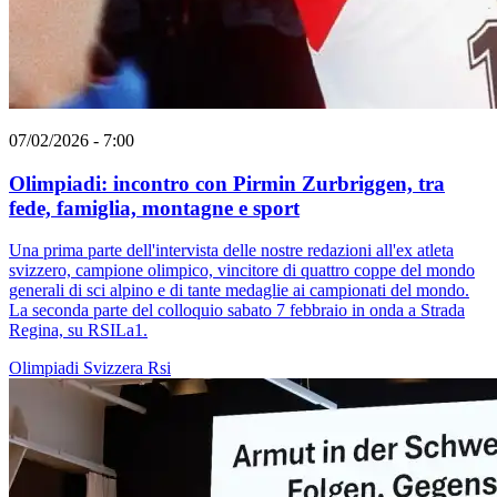
07/02/2026 - 7:00
Olimpiadi: incontro con Pirmin Zurbriggen, tra
fede, famiglia, montagne e sport
Una prima parte dell'intervista delle nostre redazioni all'ex atleta
svizzero, campione olimpico, vincitore di quattro coppe del mondo
generali di sci alpino e di tante medaglie ai campionati del mondo.
La seconda parte del colloquio sabato 7 febbraio in onda a Strada
Regina, su RSILa1.
Olimpiadi
Svizzera
Rsi