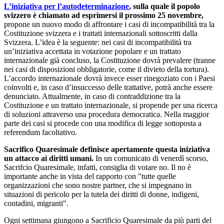
L’iniziativa per l’autodeterminazione
, sulla quale il popolo
svizzero è chiamato ad esprimersi il prossimo 25 novembre,
propone un nuovo modo di affrontare i casi di incompatibilità tra la
Costituzione svizzera e i trattati internazionali sottoscritti dalla
Svizzera. L’idea è la seguente: nei casi di incompatibilità tra
un’iniziativa accettata in votazione popolare e un trattato
internazionale già concluso, la Costituzione dovrà prevalere (tranne
nei casi di disposizioni obbligatorie, come il divieto della tortura).
L’accordo internazionale dovrà invece esser rinegoziato con i Paesi
coinvolti e, in caso d’insuccesso delle trattative, potrà anche essere
denunciato. Attualmente, in caso di contraddizione tra la
Costituzione e un trattato internazionale, si propende per una ricerca
di soluzioni attraverso una procedura democratica. Nella maggior
parte dei casi si procede con una modifica di legge sottoposta a
referendum facoltativo.
Sacrifico Quaresimale definisce apertamente questa iniziativa
un attacco ai diritti umani.
In un comunicato di venerdì scorso,
Sacrifcio Quaresimale, infatti, consiglia di votare no. Il no è
importante anche in vista del rapporto con "tutte quelle
organizzazioni che sono nostre partner, che si impegnano in
situazioni di pericolo per la tutela dei diritti di donne, indigeni,
contadini, migranti".
Ogni settimana giungono a Sacrificio Quaresimale da più parti del