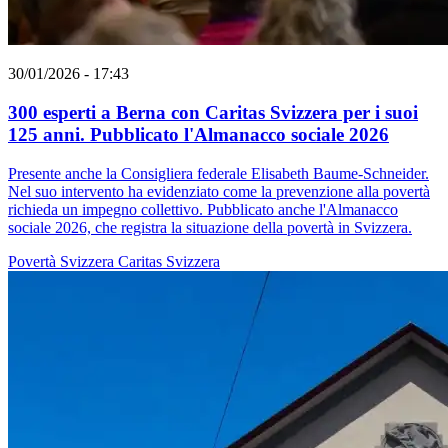
30/01/2026 - 17:43
300 esperti a Berna con Caritas Svizzera per i suoi
125 anni. Pubblicato l'Almanacco sociale 2026
Presente anche la Consigliera federale Elisabeth Baume-Schneider.
Nel suo intervento ha evidenziato come la prevenzione alla povertà
richieda un impegno collettivo. Pubblicato anche l'Almanacco
sociale 2026, che registra la situazione della povertà in Svizzera.
Povertà
Svizzera
Caritas Svizzera