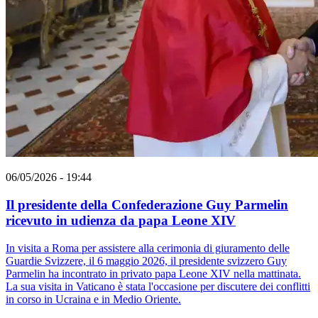
06/05/2026 - 19:44
Il presidente della Confederazione Guy Parmelin
ricevuto in udienza da papa Leone XIV
In visita a Roma per assistere alla cerimonia di giuramento delle
Guardie Svizzere, il 6 maggio 2026, il presidente svizzero Guy
Parmelin ha incontrato in privato papa Leone XIV nella mattinata.
La sua visita in Vaticano è stata l'occasione per discutere dei conflitti
in corso in Ucraina e in Medio Oriente.