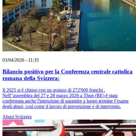
03/04/2026 - 11:35
Bilancio positivo per la Conferenza centrale cattolica
romana della Svizzera:
Il 2025 si è chiuso con un avanzo di 272'000 franchi .
Nell'’assemblea del 27 e 28 marzo 2026 a Thun (BE) è stata
confermata anche l'intenzione di garantire a lungo termine l’esame
degli abusi, così come il lavoro di prevenzione e di intervento.
Abusi
Svizzera