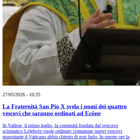
27/05/2026 - 10:35
La Fraternità San Pio X svela i nomi dei quattro
vescovi che saranno ordinati ad Ecône
In Vallese, il primo luglio, la comunità fondata dal vescovo
scismatico Lefebvre vuole ordinare comunque nuovi vescovi
nonostante il Vaticano abbia chiesto di non farlo. In queste ore la