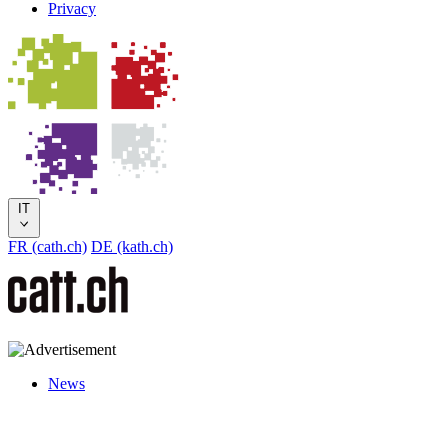
Privacy
IT
FR (cath.ch)
DE (kath.ch)
News