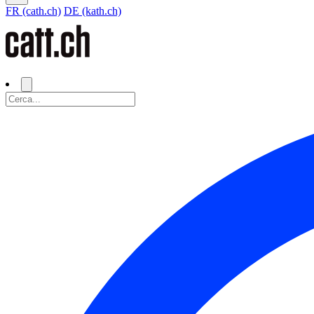
FR (cath.ch)
DE (kath.ch)