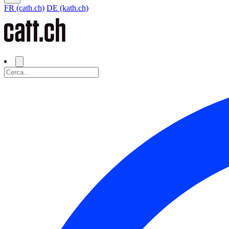
FR (cath.ch)
DE (kath.ch)