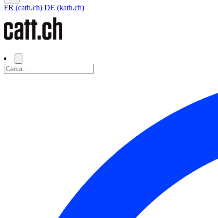
FR (cath.ch)
DE (kath.ch)