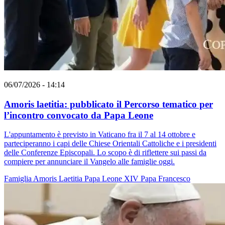
06/07/2026 - 14:14
Amoris laetitia: pubblicato il Percorso tematico per
l’incontro convocato da Papa Leone
L'appuntamento è previsto in Vaticano fra il 7 al 14 ottobre e
parteciperanno i capi delle Chiese Orientali Cattoliche e i presidenti
delle Conferenze Episcopali. Lo scopo è di riflettere sui passi da
compiere per annunciare il Vangelo alle famiglie oggi.
Famiglia
Amoris Laetitia
Papa Leone XIV
Papa Francesco