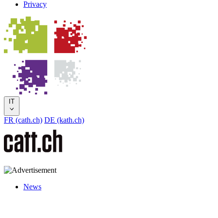
Privacy
IT
FR (cath.ch)
DE (kath.ch)
News