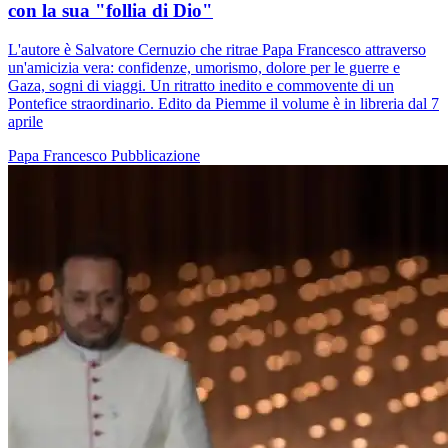
con la sua "follia di Dio"
L'autore è Salvatore Cernuzio che ritrae Papa Francesco attraverso
un'amicizia vera: confidenze, umorismo, dolore per le guerre e
Gaza, sogni di viaggi. Un ritratto inedito e commovente di un
Pontefice straordinario. Edito da Piemme il volume è in libreria dal 7
aprile
Papa Francesco
Pubblicazione