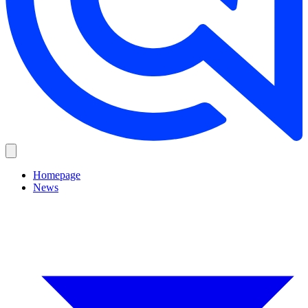
Homepage
News