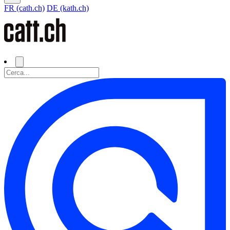
FR (cath.ch)
DE (kath.ch)