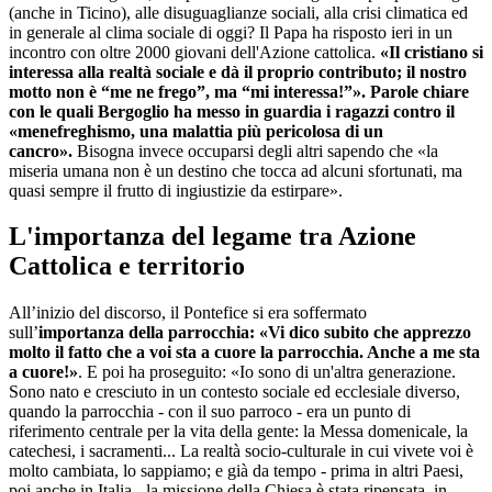
(anche in Ticino), alle disuguaglianze sociali, alla crisi climatica ed
in generale al clima sociale di oggi? Il Papa ha risposto ieri in un
incontro con oltre 2000 giovani dell'Azione cattolica.
«Il cristiano si
interessa alla realtà sociale e dà il proprio contributo; il nostro
motto non è “me ne frego”, ma “mi interessa!”». Parole chiare
con le quali Bergoglio ha messo in guardia i ragazzi
contro il
«menefreghismo, una malattia più pericolosa di un
cancro».
Bisogna invece occuparsi degli altri sapendo che «la
miseria umana non è un destino che tocca ad alcuni sfortunati, ma
quasi sempre il frutto di ingiustizie da estirpare».
L'importanza del legame tra Azione
Cattolica e territorio
All’inizio del discorso, il Pontefice si era soffermato
sull’
importanza della parrocchia: «Vi dico subito che apprezzo
molto il fatto che a voi sta a cuore la parrocchia. Anche a me sta
a cuore!»
. E poi ha proseguito: «Io sono di un'altra generazione.
Sono nato e cresciuto in un contesto sociale ed ecclesiale diverso,
quando la parrocchia - con il suo parroco - era un punto di
riferimento centrale per la vita della gente: la Messa domenicale, la
catechesi, i sacramenti... La realtà socio-culturale in cui vivete voi è
molto cambiata, lo sappiamo; e già da tempo - prima in altri Paesi,
poi anche in Italia - la missione della Chiesa è stata ripensata, in