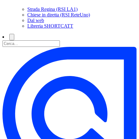
Strada Regina (RSI LA1)
Chiese in diretta (RSI ReteUno)
Dal web
Libreria SHORTCATT