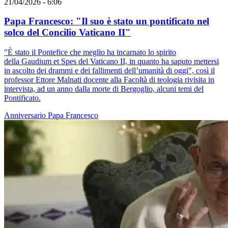
21/04/2026 - 6:06
Papa Francesco: "Il suo è stato un pontificato nel
solco del Concilio Vaticano II"
"È stato il Pontefice che meglio ha incarnato lo spirito
della Gaudium et Spes del Vaticano II, in quanto ha saputo mettersi
in ascolto dei drammi e dei fallimenti dell’umanità di oggi", così il
professor Ettore Malnati docente alla Facoltà di teologia rivisita in
intervista, ad un anno dalla morte di Bergoglio, alcuni temi del
Pontificato.
Anniversario
Papa Francesco