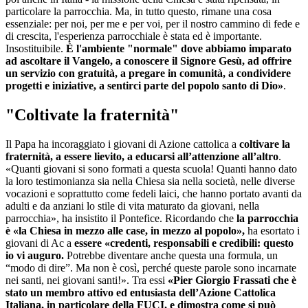
particolare la parrocchia. Ma, in tutto questo, rimane una cosa
essenziale: per noi, per me e per voi, per il nostro cammino di fede e
di crescita, l'esperienza parrocchiale è stata ed è importante.
Insostituibile.
È l'ambiente "normale" dove abbiamo imparato
ad ascoltare il Vangelo, a conoscere il Signore Gesù, ad offrire
un servizio con gratuità, a pregare in comunità, a condividere
progetti e iniziative, a sentirci parte del popolo santo di Dio»
.
"Coltivate la fraternità"
Il Papa ha incoraggiato i giovani di Azione cattolica a
coltivare la
fraternità, a essere lievito, a educarsi all’attenzione all’altro
.
«Quanti giovani si sono formati a questa scuola! Quanti hanno dato
la loro testimonianza sia nella Chiesa sia nella società, nelle diverse
vocazioni e soprattutto come fedeli laici, che hanno portato avanti da
adulti e da anziani lo stile di vita maturato da giovani, nella
parrocchia», ha insistito il Pontefice. Ricordando che
la parrocchia
è «la Chiesa in mezzo alle case, in mezzo al popolo»,
ha esortato i
giovani di Ac a
essere «credenti, responsabili e credibili: questo
io vi auguro.
Potrebbe diventare anche questa una formula, un
“modo di dire”. Ma non è così, perché queste parole sono incarnate
nei santi, nei giovani santi!». Tra essi
«Pier Giorgio Frassati che è
stato un membro attivo ed entusiasta dell’Azione Cattolica
Italiana, in particolare della FUCI, e dimostra come si può