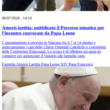
06/07/2026 - 14:14
Amoris laetitia: pubblicato il Percorso tematico per
l’incontro convocato da Papa Leone
L'appuntamento è previsto in Vaticano fra il 7 al 14 ottobre e
parteciperanno i capi delle Chiese Orientali Cattoliche e i presidenti
delle Conferenze Episcopali. Lo scopo è di riflettere sui passi da
compiere per annunciare il Vangelo alle famiglie oggi.
Famiglia
Amoris Laetitia
Papa Leone XIV
Papa Francesco