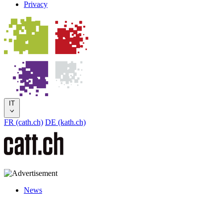
Privacy
IT
FR (cath.ch)
DE (kath.ch)
News