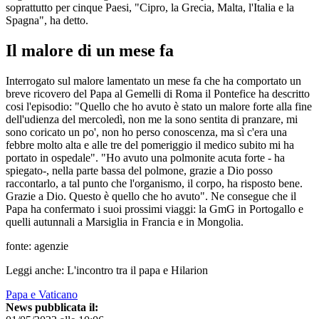
soprattutto per cinque Paesi, "Cipro, la Grecia, Malta, l'Italia e la
Spagna", ha detto.
Il malore di un mese fa
Interrogato sul malore lamentato un mese fa che ha comportato un
breve ricovero del Papa al Gemelli di Roma il Pontefice ha descritto
cosi l'episodio: "Quello che ho avuto è stato un malore forte alla fine
dell'udienza del mercoledì, non me la sono sentita di pranzare, mi
sono coricato un po', non ho perso conoscenza, ma sì c'era una
febbre molto alta e alle tre del pomeriggio il medico subito mi ha
portato in ospedale". "Ho avuto una polmonite acuta forte - ha
spiegato-, nella parte bassa del polmone, grazie a Dio posso
raccontarlo, a tal punto che l'organismo, il corpo, ha risposto bene.
Grazie a Dio. Questo è quello che ho avuto". Ne consegue che il
Papa ha confermato i suoi prossimi viaggi: la GmG in Portogallo e
quelli autunnali a Marsiglia in Francia e in Mongolia.
fonte: agenzie
Leggi anche: L'incontro tra il papa e Hilarion
Papa e Vaticano
News pubblicata il: