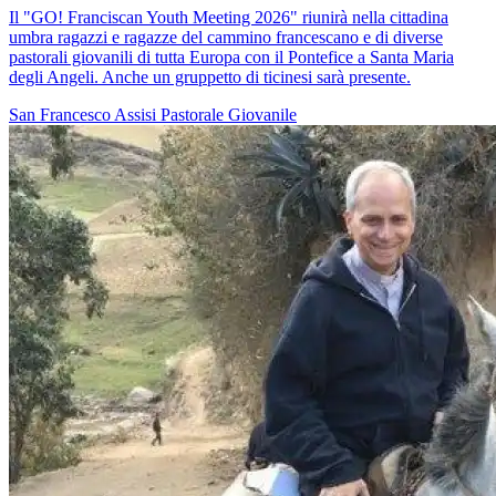
Il "GO! Franciscan Youth Meeting 2026" riunirà nella cittadina
umbra ragazzi e ragazze del cammino francescano e di diverse
pastorali giovanili di tutta Europa con il Pontefice a Santa Maria
degli Angeli. Anche un gruppetto di ticinesi sarà presente.
San Francesco
Assisi
Pastorale Giovanile