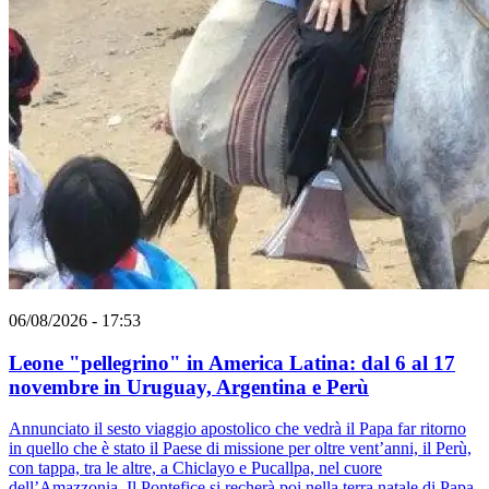
06/08/2026 - 17:53
Leone "pellegrino" in America Latina: dal 6 al 17
novembre in Uruguay, Argentina e Perù
Annunciato il sesto viaggio apostolico che vedrà il Papa far ritorno
in quello che è stato il Paese di missione per oltre vent’anni, il Perù,
con tappa, tra le altre, a Chiclayo e Pucallpa, nel cuore
dell’Amazzonia. Il Pontefice si recherà poi nella terra natale di Papa