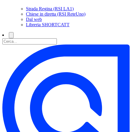
Strada Regina (RSI LA1)
Chiese in diretta (RSI ReteUno)
Dal web
Libreria SHORTCATT