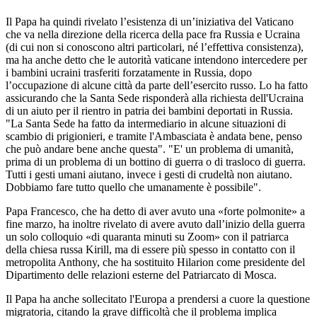
Il Papa ha quindi rivelato l’esistenza di un’iniziativa del Vaticano
che va nella direzione della ricerca della pace fra Russia e Ucraina
(di cui non si conoscono altri particolari, né l’effettiva consistenza),
ma ha anche detto che le autorità vaticane intendono intercedere per
i bambini ucraini trasferiti forzatamente in Russia, dopo
l’occupazione di alcune città da parte dell’esercito russo. Lo ha fatto
assicurando che la Santa Sede risponderà alla richiesta dell'Ucraina
di un aiuto per il rientro in patria dei bambini deportati in Russia.
"La Santa Sede ha fatto da intermediario in alcune situazioni di
scambio di prigionieri, e tramite l'Ambasciata è andata bene, penso
che può andare bene anche questa". "E' un problema di umanità,
prima di un problema di un bottino di guerra o di trasloco di guerra.
Tutti i gesti umani aiutano, invece i gesti di crudeltà non aiutano.
Dobbiamo fare tutto quello che umanamente è possibile".
Papa Francesco, che ha detto di aver avuto una «forte polmonite» a
fine marzo, ha inoltre rivelato di avere avuto dall’inizio della guerra
un solo colloquio «di quaranta minuti su Zoom» con il patriarca
della chiesa russa Kirill, ma di essere più spesso in contatto con il
metropolita Anthony, che ha sostituito Hilarion come presidente del
Dipartimento delle relazioni esterne del Patriarcato di Mosca.
Il Papa ha anche sollecitato l'Europa a prendersi a cuore la questione
migratoria, citando la grave difficoltà che il problema implica