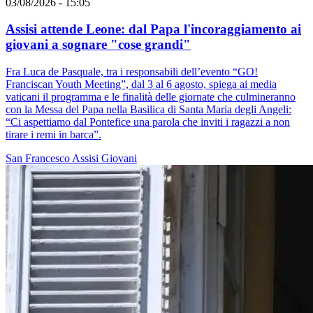
03/08/2026 - 15:05
Assisi attende Leone: dal Papa l'incoraggiamento ai
giovani a sognare "cose grandi"
Fra Luca de Pasquale, tra i responsabili dell’evento “GO!
Franciscan Youth Meeting”, dal 3 al 6 agosto, spiega ai media
vaticani il programma e le finalità delle giornate che culmineranno
con la Messa del Papa nella Basilica di Santa Maria degli Angeli:
“Ci aspettiamo dal Pontefice una parola che inviti i ragazzi a non
tirare i remi in barca”.
San Francesco
Assisi
Giovani