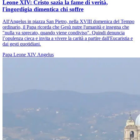
Leone XIV: Cristo sazia la fame di verità,
l'ingordigia dimentica chi soffre
All'Angelus in piazza San Pietro, nella XVIII domenica del Tempo
ordinario, il Papa ricorda che Gesù nutre l'umanità e insegna che
"nulla va sprecato, quando viene condiviso". Quindi denuncia
l’opulenza cieca e invita a vivere la carità a partire dall'Eucaristia e
dai gesti quotidiani.
Papa Leone XIV
Angelus