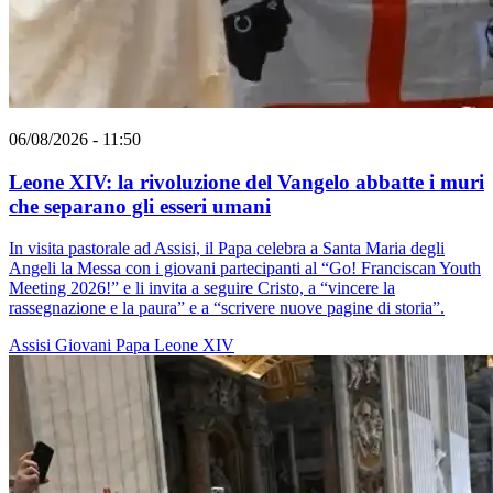
06/08/2026 - 11:50
Leone XIV: la rivoluzione del Vangelo abbatte i muri
che separano gli esseri umani
In visita pastorale ad Assisi, il Papa celebra a Santa Maria degli
Angeli la Messa con i giovani partecipanti al “Go! Franciscan Youth
Meeting 2026!” e li invita a seguire Cristo, a “vincere la
rassegnazione e la paura” e a “scrivere nuove pagine di storia”.
Assisi
Giovani
Papa Leone XIV