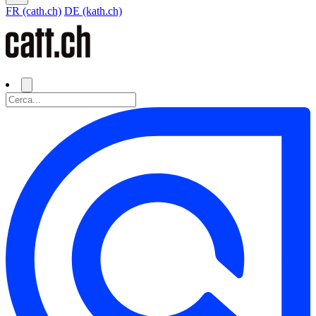
FR (cath.ch)
DE (kath.ch)