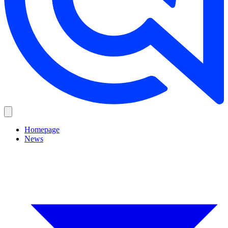
Homepage
News