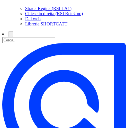
Strada Regina (RSI LA1)
Chiese in diretta (RSI ReteUno)
Dal web
Libreria SHORTCATT