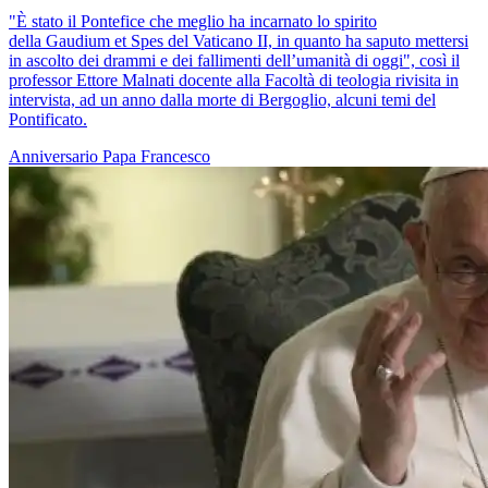
"È stato il Pontefice che meglio ha incarnato lo spirito
della Gaudium et Spes del Vaticano II, in quanto ha saputo mettersi
in ascolto dei drammi e dei fallimenti dell’umanità di oggi", così il
professor Ettore Malnati docente alla Facoltà di teologia rivisita in
intervista, ad un anno dalla morte di Bergoglio, alcuni temi del
Pontificato.
Anniversario
Papa Francesco