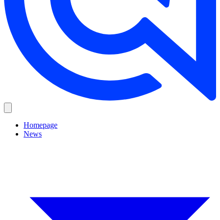
Homepage
News