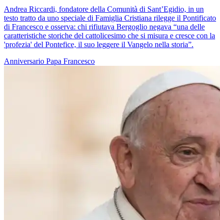
Andrea Riccardi, fondatore della Comunità di Sant’Egidio, in un
testo tratto da uno speciale di Famiglia Cristiana rilegge il Pontificato
di Francesco e osserva: chi rifiutava Bergoglio negava “una delle
caratteristiche storiche del cattolicesimo che si misura e cresce con la
'profezia' del Pontefice, il suo leggere il Vangelo nella storia”.
Anniversario
Papa Francesco