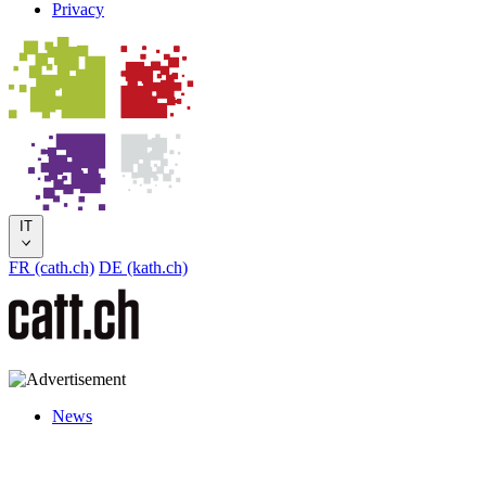
Privacy
IT
FR (cath.ch)
DE (kath.ch)
News