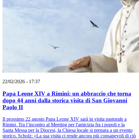
22/02/2026 - 17:37
Papa Leone XIV a Rimini: un abbraccio che torna
dopo 44 anni dalla storica visita di San Giovanni
Paolo II
Il prossimo 22 agosto Papa Leone XIV sarà in visita pastorale a
Rimini. Tra l’incontro al Meeting per l'amicizia fra i popoli e la
Santa Messa per la Diocesi, la Chiesa locale si prepara a un evento
storico. Scholz: «La sua visita ci rende ancora più consapevoli di ciò