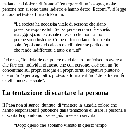
malattia e al dolore, di fronte all’emergere di un bisogno, molte
persone non si sono tirate indietro e hanno detto: ‘Eccomi’”, si legge
ancora nel testo a firma di Parolin.
“La società ha necessità vitale di persone che siano
presenze responsabili. Senza persona non c’è società,
ma aggregazione casuale di esseri che non sanno
perché sono insieme. Come unico collante rimarrebbe
solo l’egoismo del calcolo e dell’interesse particolare
che rende indifferenti a tutto e a tutti”
Del resto, “le idolatrie del potere e del denaro preferiscono avere a
che fare con individui piuttosto che con persone, cioè con un ‘io’
concentrato sui propri bisogni e i propri diritti soggettivi piuttosto
che un ‘io’ aperto agli altri, proteso a formare il ‘noi’ della fraternità
e dell’amicizia sociale”.
La tentazione di scartare la persona
Il Papa non si stanca, dunque, di “mettere in guardia coloro che
hanno responsabilità pubbliche dalla tentazione di usare la persona e
di scartarla quando non serve più, invece di servirla”.
“Dopo quello che abbiamo vissuto in questo tempo,