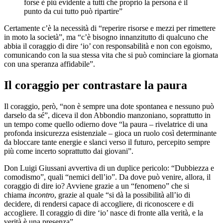
forse è più evidente a tutti che proprio la persona è il
punto da cui tutto può ripartire”
Certamente c’è la necessità di “reperire risorse e mezzi per rimettere
in moto la società”, ma “c’è bisogno innanzitutto di qualcuno che
abbia il coraggio di dire ‘io’ con responsabilità e non con egoismo,
comunicando con la sua stessa vita che si può cominciare la giornata
con una speranza affidabile”.
Il coraggio per contrastare la paura
Il coraggio, però, “non è sempre una dote spontanea e nessuno può
darselo da sé”, diceva il don Abbondio manzoniano, soprattutto in
un tempo come quello odierno dove “la paura – rivelatrice di una
profonda insicurezza esistenziale – gioca un ruolo così determinante
da bloccare tante energie e slanci verso il futuro, percepito sempre
più come incerto soprattutto dai giovani”.
Don Luigi Giussani avvertiva di un duplice pericolo: “Dubbiezza e
comodismo”, quali “nemici dell’io”. Da dove può venire, allora, il
coraggio di dire io? Avviene grazie a un “fenomeno” che si
chiama
incontro
, grazie al quale “si dà la possibilità all’io di
decidere, di rendersi capace di accogliere, di riconoscere e di
accogliere. Il coraggio di dire ‘io’ nasce di fronte alla verità, e la
verità è una presenza”.