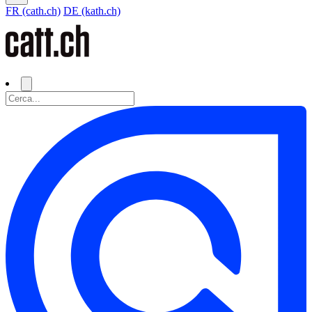
FR (cath.ch)
DE (kath.ch)