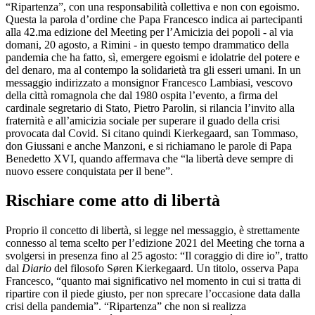
“Ripartenza”, con una responsabilità collettiva e non con egoismo.
Questa la parola d’ordine che Papa Francesco indica ai partecipanti
alla 42.ma edizione del Meeting per l’Amicizia dei popoli - al via
domani, 20 agosto, a Rimini - in questo tempo drammatico della
pandemia che ha fatto, sì, emergere egoismi e idolatrie del potere e
del denaro, ma al contempo la solidarietà tra gli esseri umani. In un
messaggio indirizzato a monsignor Francesco Lambiasi, vescovo
della città romagnola che dal 1980 ospita l’evento, a firma del
cardinale segretario di Stato, Pietro Parolin, si rilancia l’invito alla
fraternità e all’amicizia sociale per superare il guado della crisi
provocata dal Covid. Si citano quindi Kierkegaard, san Tommaso,
don Giussani e anche Manzoni, e si richiamano le parole di Papa
Benedetto XVI, quando affermava che “la libertà deve sempre di
nuovo essere conquistata per il bene”.
Rischiare come atto di libertà
Proprio il concetto di libertà, si legge nel messaggio, è strettamente
connesso al tema scelto per l’edizione 2021 del Meeting che torna a
svolgersi in presenza fino al 25 agosto: “Il coraggio di dire io”, tratto
dal
Diario
del filosofo Søren Kierkegaard. Un titolo, osserva Papa
Francesco, “quanto mai significativo nel momento in cui si tratta di
ripartire con il piede giusto, per non sprecare l’occasione data dalla
crisi della pandemia”. “Ripartenza” che non si realizza