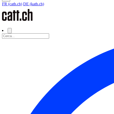
FR (cath.ch)
DE (kath.ch)