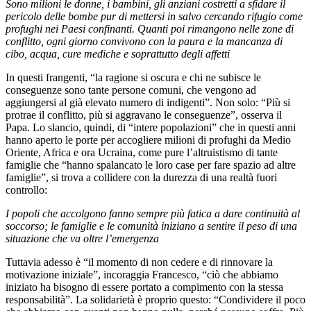
Sono milioni le donne, i bambini, gli anziani costretti a sfidare il
pericolo delle bombe pur di mettersi in salvo cercando rifugio come
profughi nei Paesi confinanti. Quanti poi rimangono nelle zone di
conflitto, ogni giorno convivono con la paura e la mancanza di
cibo, acqua, cure mediche e soprattutto degli affetti
In questi frangenti, “la ragione si oscura e chi ne subisce le
conseguenze sono tante persone comuni, che vengono ad
aggiungersi al già elevato numero di indigenti”. Non solo: “Più si
protrae il conflitto, più si aggravano le conseguenze”, osserva il
Papa. Lo slancio, quindi, di “intere popolazioni” che in questi anni
hanno aperto le porte per accogliere milioni di profughi da Medio
Oriente, Africa e ora Ucraina, come pure l’altruistismo di tante
famiglie che “hanno spalancato le loro case per fare spazio ad altre
famiglie”, si trova a collidere con la durezza di una realtà fuori
controllo:
I popoli che accolgono fanno sempre più fatica a dare continuità al
soccorso; le famiglie e le comunità iniziano a sentire il peso di una
situazione che va oltre l’emergenza
Tuttavia adesso è “il momento di non cedere e di rinnovare la
motivazione iniziale”, incoraggia Francesco, “ciò che abbiamo
iniziato ha bisogno di essere portato a compimento con la stessa
responsabilità”. La solidarietà è proprio questo: “Condividere il poco