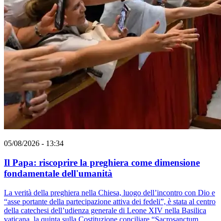
05/08/2026 - 13:34
Il Papa: riscoprire la preghiera come dimensione
fondamentale dell'umanità
La verità della preghiera nella Chiesa, luogo dell’incontro con Dio e
“asse portante della partecipazione attiva dei fedeli”, è stata al centro
della catechesi dell’udienza generale di Leone XIV nella Basilica
vaticana, la quinta sulla Costituzione conciliare “Sacrosanctum