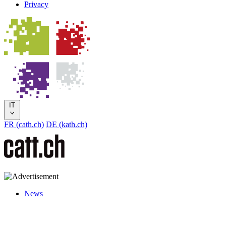
Privacy
IT
FR (cath.ch)
DE (kath.ch)
News