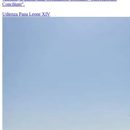
Concilium”.
Udienza
Papa Leone XIV