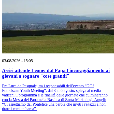
03/08/2026 - 15:05
Assisi attende Leone: dal Papa l'incoraggiamento ai
giovani a sognare "cose grandi"
Fra Luca de Pasquale, tra i responsabili dell’evento “GO!
Franciscan Youth Meeting”, dal 3 al 6 agosto, spiega ai media
vaticani il programma e le finalità delle giornate che culmineranno
con la Messa del Papa nella Basilica di Santa Maria degli Angeli:
“Ci aspettiamo dal Pontefice una parola che inviti i ragazzi a non
tirare i remi in barca”.