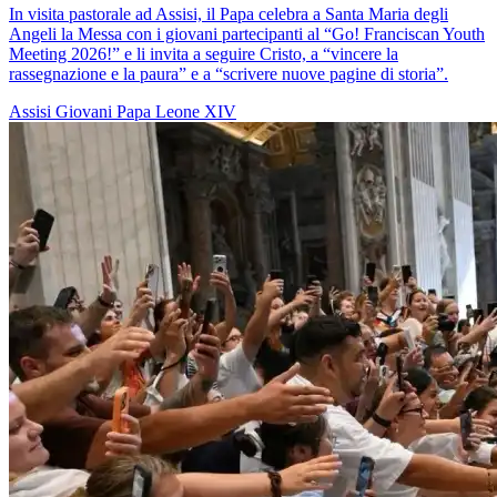
In visita pastorale ad Assisi, il Papa celebra a Santa Maria degli
Angeli la Messa con i giovani partecipanti al “Go! Franciscan Youth
Meeting 2026!” e li invita a seguire Cristo, a “vincere la
rassegnazione e la paura” e a “scrivere nuove pagine di storia”.
Assisi
Giovani
Papa Leone XIV