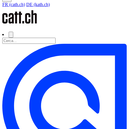
FR (cath.ch)
DE (kath.ch)