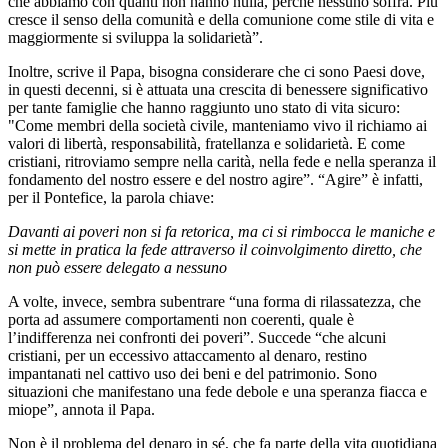
che abbiamo con quanti non hanno nulla, perché nessuno soffra. Più
cresce il senso della comunità e della comunione come stile di vita e
maggiormente si sviluppa la solidarietà”.
Inoltre, scrive il Papa, bisogna considerare che ci sono Paesi dove,
in questi decenni, si è attuata una crescita di benessere significativo
per tante famiglie che hanno raggiunto uno stato di vita sicuro:
"Come membri della società civile, manteniamo vivo il richiamo ai
valori di libertà, responsabilità, fratellanza e solidarietà. E come
cristiani, ritroviamo sempre nella carità, nella fede e nella speranza il
fondamento del nostro essere e del nostro agire”. “Agire” è infatti,
per il Pontefice, la parola chiave:
Davanti ai poveri non si fa retorica, ma ci si rimbocca le maniche e
si mette in pratica la fede attraverso il coinvolgimento diretto, che
non può essere delegato a nessuno
A volte, invece, sembra subentrare “una forma di rilassatezza, che
porta ad assumere comportamenti non coerenti, quale è
l’indifferenza nei confronti dei poveri”. Succede “che alcuni
cristiani, per un eccessivo attaccamento al denaro, restino
impantanati nel cattivo uso dei beni e del patrimonio. Sono
situazioni che manifestano una fede debole e una speranza fiacca e
miope”, annota il Papa.
Non è il problema del denaro in sé, che fa parte della vita quotidiana