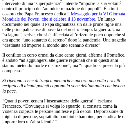
intervento di una ‘superpotenza’” intende “imporre la sua volontà
contro il principio dell’autodeterminazione dei popoli”. È a tutti
costoro che Papa Francesco dedica il
Messaggio per la VI Giornata
Mondiale dei Poveri, che si celebra il 13 novembre
. Un lungo
documento nel quale il Papa stigmatizza sin dalle prime righe una
delle principali cause di povertà del nostro tempo: la guerra. Una
“sciagura”, scrive, che si è affacciata all’orizzonte poco dopo che si
era aperto “uno squarcio di sereno” dopo la pandemia. Una tragedia
“destinata ad imporre al mondo uno scenario diverso”.
Il conflitto in corso ormai da oltre cento giorni, afferma il Pontefice,
è andato “ad aggiungersi alle guerre regionali che in questi anni
stanno mietendo morte e distruzione”, ma “il quadro si presenta più
complesso”.
Si ripetono scene di tragica memoria e ancora una volta i ricatti
reciproci di alcuni potenti coprono la voce dell’umanità che invoca
la pace.
“Quanti poveri genera l’insensatezza della guerra!”, esclama
Francesco. “Dovunque si volga lo sguardo, si constata come la
violenza colpisca le persone indifese e più deboli. Deportazione di
migliaia di persone, soprattutto bambini e bambine, per sradicarle e
imporre loro un’altra identità”.