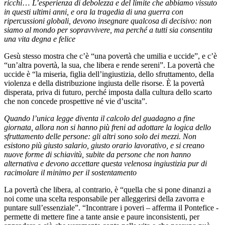
ricchi
…
L’esperienza di debolezza e del limite che abbiamo vissuto
in questi ultimi anni, e ora la tragedia di una guerra con
ripercussioni globali, devono insegnare qualcosa di decisivo: non
siamo al mondo per sopravvivere, ma perché a tutti sia consentita
una vita degna e felice
Gesù stesso mostra che c’è “una povertà che umilia e uccide”, e c’è
“un’altra povertà, la sua, che libera e rende sereni”. La povertà che
uccide è “la miseria, figlia dell’ingiustizia, dello sfruttamento, della
violenza e della distribuzione ingiusta delle risorse. È la povertà
disperata, priva di futuro, perché imposta dalla cultura dello scarto
che non concede prospettive né vie d’uscita”.
Quando l’unica legge diventa il calcolo del guadagno a fine
giornata, allora non si hanno più freni ad adottare la logica dello
sfruttamento delle persone: gli altri sono solo dei mezzi. Non
esistono più giusto salario, giusto orario lavorativo, e si creano
nuove forme di schiavitù, subite da persone che non hanno
alternativa e devono accettare questa velenosa ingiustizia pur di
racimolare il minimo per il sostentamento
La povertà che libera, al contrario, è “quella che si pone dinanzi a
noi come una scelta responsabile per alleggerirsi della zavorra e
puntare sull’essenziale”. “Incontrare i poveri – afferma il Pontefice -
permette di mettere fine a tante ansie e paure inconsistenti, per