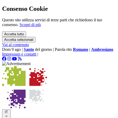
Consenso Cookie
Questo sito utilizza servizi di terze parti che richiedono il tuo
consenso.
Scopri di più
Accetta tutto
Accetta selezionati
Vai al contenuto
Dom 9 ago
|
Santo
del giorno
|
Parola rito
Romano
|
Ambrosiano
Impressum e contatti
|
IT