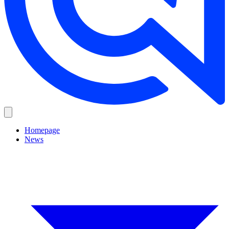
Homepage
News