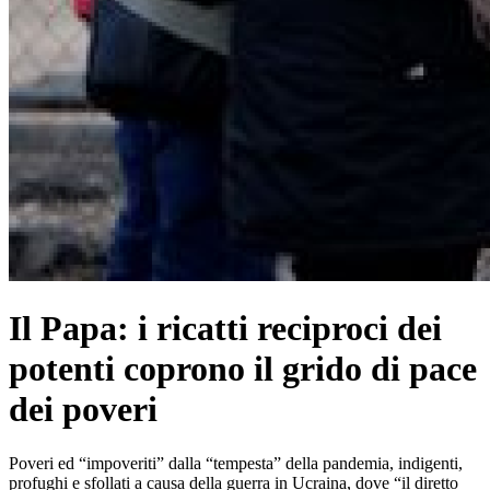
Il Papa: i ricatti reciproci dei
potenti coprono il grido di pace
dei poveri
Poveri ed “impoveriti” dalla “tempesta” della pandemia, indigenti,
profughi e sfollati a causa della guerra in Ucraina, dove “il diretto