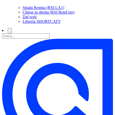
Strada Regina (RSI LA1)
Chiese in diretta (RSI ReteUno)
Dal web
Libreria SHORTCATT