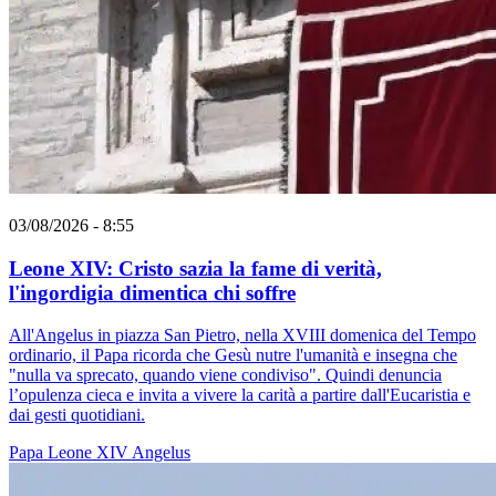
03/08/2026 - 8:55
Leone XIV: Cristo sazia la fame di verità,
l'ingordigia dimentica chi soffre
All'Angelus in piazza San Pietro, nella XVIII domenica del Tempo
ordinario, il Papa ricorda che Gesù nutre l'umanità e insegna che
"nulla va sprecato, quando viene condiviso". Quindi denuncia
l’opulenza cieca e invita a vivere la carità a partire dall'Eucaristia e
dai gesti quotidiani.
Papa Leone XIV
Angelus