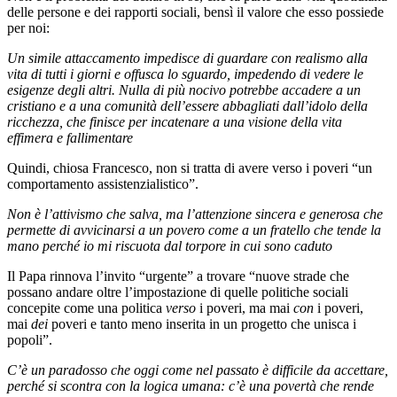
delle persone e dei rapporti sociali, bensì il valore che esso possiede
per noi:
Un simile attaccamento impedisce di guardare con realismo alla
vita di tutti i giorni e offusca lo sguardo, impedendo di vedere le
esigenze degli altri. Nulla di più nocivo potrebbe accadere a un
cristiano e a una comunità dell’essere abbagliati dall’idolo della
ricchezza, che finisce per incatenare a una visione della vita
effimera e fallimentare
Quindi, chiosa Francesco, non si tratta di avere verso i poveri “un
comportamento assistenzialistico”.
Non è l’attivismo che salva, ma l’attenzione sincera e generosa che
permette di avvicinarsi a un povero come a un fratello che tende la
mano perché io mi riscuota dal torpore in cui sono caduto
Il Papa rinnova l’invito “urgente” a trovare “nuove strade che
possano andare oltre l’impostazione di quelle politiche sociali
concepite come una politica
verso
i poveri, ma mai
con
i poveri,
mai
dei
poveri e tanto meno inserita in un progetto che unisca i
popoli”.
C’è un paradosso che oggi come nel passato è difficile da accettare,
perché si scontra con la logica umana: c’è una povertà che rende