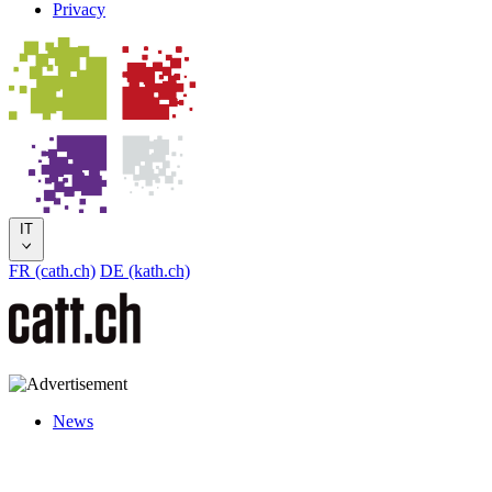
Privacy
IT
FR (cath.ch)
DE (kath.ch)
News