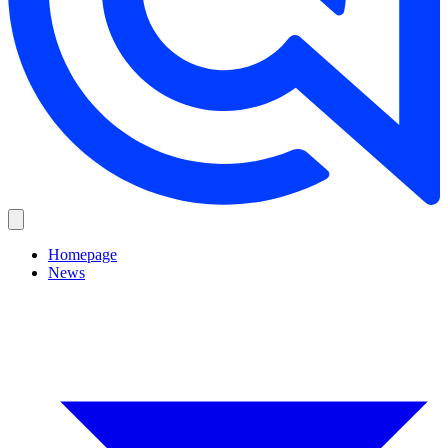
Homepage
News