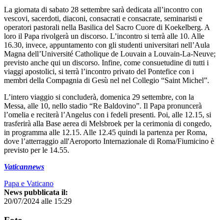
La giornata di sabato 28 settembre sarà dedicata all’incontro con
vescovi, sacerdoti, diaconi, consacrati e consacrate, seminaristi e
operatori pastorali nella Basilica del Sacro Cuore di Koekelberg. A
loro il Papa rivolgerà un discorso. L’incontro si terrà alle 10. Alle
16.30, invece, appuntamento con gli studenti universitari nell’Aula
Magna dell’Université Catholique de Louvain a Louvain-La-Neuve;
previsto anche qui un discorso. Infine, come consuetudine di tutti i
viaggi apostolici, si terrà l’incontro privato del Pontefice con i
membri della Compagnia di Gesù nel nel Collegio “Saint Michel”.
L’intero viaggio si concluderà, domenica 29 settembre, con la
Messa, alle 10, nello stadio “Re Baldovino”. Il Papa pronuncerà
l’omelia e reciterà l’Angelus con i fedeli presenti. Poi, alle 12.15, si
trasferirà alla Base aerea di Melsbroek per la cerimonia di congedo,
in programma alle 12.15. Alle 12.45 quindi la partenza per Roma,
dove l’atterraggio all'Aeroporto Internazionale di Roma/Fiumicino è
previsto per le 14.55.
Vaticannews
Papa e Vaticano
News pubblicata il:
20/07/2024 alle 15:29