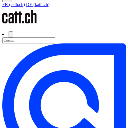
FR (cath.ch)
DE (kath.ch)