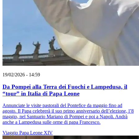
19/02/2026 - 14:59
Da Pompei alla Terra dei Fuochi e Lampedusa, il
“tour” in Italia di Papa Leone
Annunciate le visite pastorali del Pontefice da maggio fino ad
agosto. Il Papa celebrerà il suo primo anniversario dell’elezione, l’8
maggio, nel Santuario Mariano di Pompei e poi a Napoli. Andrà
anche a Lampedusa sulle orme di papa Francesco.
Viaggio
Papa Leone XIV