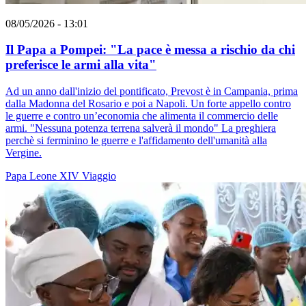
08/05/2026 - 13:01
Il Papa a Pompei: "La pace è messa a rischio da chi
preferisce le armi alla vita"
Ad un anno dall'inizio del pontificato, Prevost è in Campania, prima
dalla Madonna del Rosario e poi a Napoli. Un forte appello contro
le guerre e contro un’economia che alimenta il commercio delle
armi. "Nessuna potenza terrena salverà il mondo" La preghiera
perchè si ferminino le guerre e l'affidamento dell'umanità alla
Vergine.
Papa Leone XIV
Viaggio