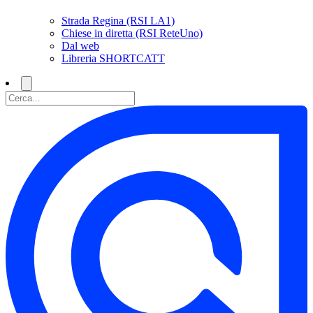
Strada Regina (RSI LA1)
Chiese in diretta (RSI ReteUno)
Dal web
Libreria SHORTCATT