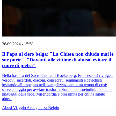
28/09/2024 - 15:58
Il Papa al clero belga: "La Chiesa non chiuda mai le
sue porte". "Davanti alle vittime di abuso, evitare il
cuore di pietra"
Nella basilica del Sacro Cuore di Koekelberg, Francesco si rivolge a
vescovi, sacerdoti, diaconi, consacrati, seminaristi e catechisti
invitando all’impegno nell'evangelizzazione in un tempo di crisi:
serve coraggio per avviare trasformazioni di consuetudini, modelli e
linguaggi della fede. Misericordia e prossimità per chi ha subito
abusi.
Abusi
Viaggio
Accoglienza
Belgio