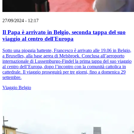
27/09/2024 - 12:17
Il Papa è arrivato in Belgio, seconda tappa del suo
viaggio al centro dell'Europa
Sotto una pioggia battente, Francesco è arrivato alle 19.06 in Belgio,
a Bruxelles, alla base aerea di Melsbroek. Conclusa all’aeroporto
internazionale di Lussemburgo-Findel la prima tappa del suo viaggio
al centro dell’Europa, dopo l’incontro con la comunità cattolica in
cattedrale. Il viaggio proseguirà per tre giorni, fino a domenica 29
settembre.
Viaggio
Belgio