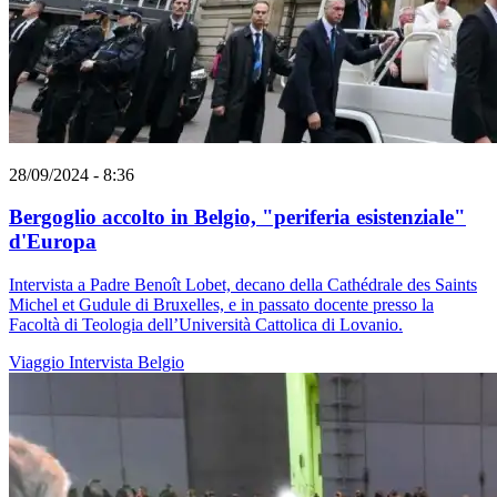
28/09/2024 - 8:36
Bergoglio accolto in Belgio, "periferia esistenziale"
d'Europa
Intervista a Padre Benoît Lobet, decano della Cathédrale des Saints
Michel et Gudule di Bruxelles, e in passato docente presso la
Facoltà di Teologia dell’Università Cattolica di Lovanio.
Viaggio
Intervista
Belgio