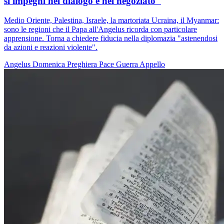
si impegni nel dialogo e nel negoziato"
Medio Oriente, Palestina, Israele, la martoriata Ucraina, il Myanmar:
sono le regioni che il Papa all'Angelus ricorda con particolare
apprensione. Torna a chiedere fiducia nella diplomazia "astenendosi
da azioni e reazioni violente".
Angelus
Domenica
Preghiera
Pace
Guerra
Appello