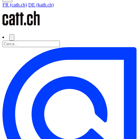
FR (cath.ch)
DE (kath.ch)