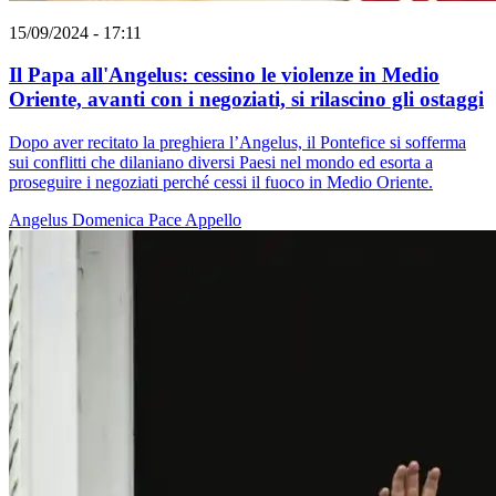
15/09/2024 - 17:11
Il Papa all'Angelus: cessino le violenze in Medio
Oriente, avanti con i negoziati, si rilascino gli ostaggi
Dopo aver recitato la preghiera l’Angelus, il Pontefice si sofferma
sui conflitti che dilaniano diversi Paesi nel mondo ed esorta a
proseguire i negoziati perché cessi il fuoco in Medio Oriente.
Angelus
Domenica
Pace
Appello