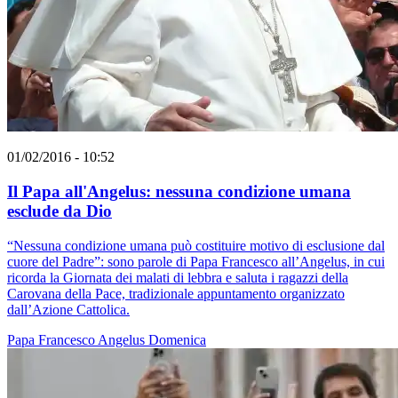
01/02/2016 - 10:52
Il Papa all'Angelus: nessuna condizione umana
esclude da Dio
“Nessuna condizione umana può costituire motivo di esclusione dal
cuore del Padre”: sono parole di Papa Francesco all’Angelus, in cui
ricorda la Giornata dei malati di lebbra e saluta i ragazzi della
Carovana della Pace, tradizionale appuntamento organizzato
dall’Azione Cattolica.
Papa Francesco
Angelus
Domenica