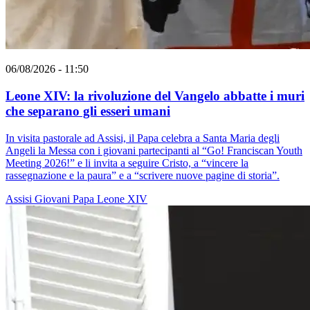
06/08/2026 - 11:50
Leone XIV: la rivoluzione del Vangelo abbatte i muri
che separano gli esseri umani
In visita pastorale ad Assisi, il Papa celebra a Santa Maria degli
Angeli la Messa con i giovani partecipanti al “Go! Franciscan Youth
Meeting 2026!” e li invita a seguire Cristo, a “vincere la
rassegnazione e la paura” e a “scrivere nuove pagine di storia”.
Assisi
Giovani
Papa Leone XIV