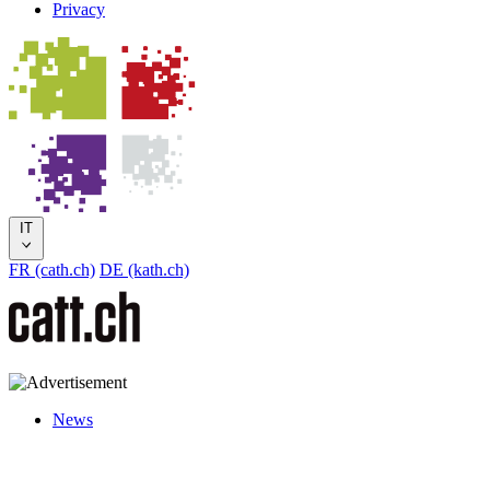
Privacy
IT
FR (cath.ch)
DE (kath.ch)
News