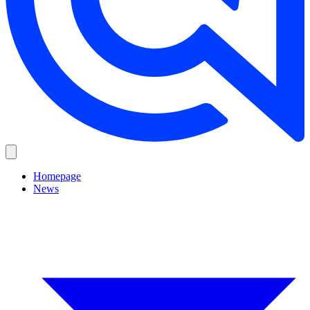
Homepage
News