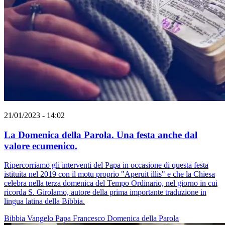
21/01/2023 - 14:02
La Domenica della Parola. Una festa anche dal
valore ecumenico.
Ripercorriamo gli interventi del Papa in occasione di questa festa
istituita nel 2019 con il motu proprio "Aperuit illis" e che la Chiesa
celebra nella terza domenica del Tempo Ordinario, nel giorno in cui
ricorda S. Girolamo, autore della prima importante traduzione in
lingua latina della Bibbia.
Bibbia
Vangelo
Papa Francesco
Domenica della Parola