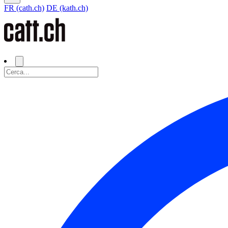
FR (cath.ch)
DE (kath.ch)