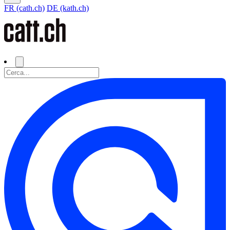
FR (cath.ch)
DE (kath.ch)