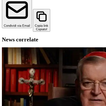
Condividi via Email
Copia link
Copiato!
News correlate