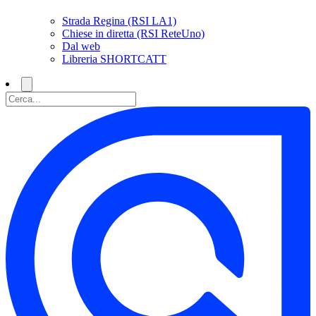
Strada Regina (RSI LA1)
Chiese in diretta (RSI ReteUno)
Dal web
Libreria SHORTCATT