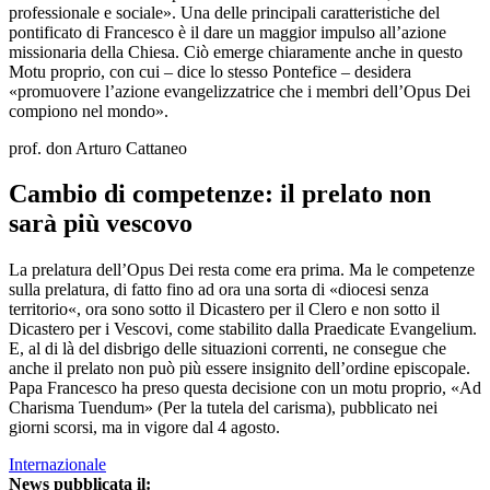
professionale e sociale». Una delle principali caratteristiche del
pontificato di Francesco è il dare un maggior impulso all’azione
missionaria della Chiesa. Ciò emerge chiaramente anche in questo
Motu proprio, con cui – dice lo stesso Pontefice – desidera
«promuovere l’azione evangelizzatrice che i membri dell’Opus Dei
compiono nel mondo».
prof. don Arturo Cattaneo
Cambio di competenze: il prelato non
sarà più vescovo
La prelatura dell’Opus Dei resta come era prima. Ma le competenze
sulla prelatura, di fatto fino ad ora una sorta di «diocesi senza
territorio«, ora sono sotto il Dicastero per il Clero e non sotto il
Dicastero per i Vescovi, come stabilito dalla Praedicate Evangelium.
E, al di là del disbrigo delle situazioni correnti, ne consegue che
anche il prelato non può più essere insignito dell’ordine episcopale.
Papa Francesco ha preso questa decisione con un motu proprio, «Ad
Charisma Tuendum» (Per la tutela del carisma), pubblicato nei
giorni scorsi, ma in vigore dal 4 agosto.
Internazionale
News pubblicata il: