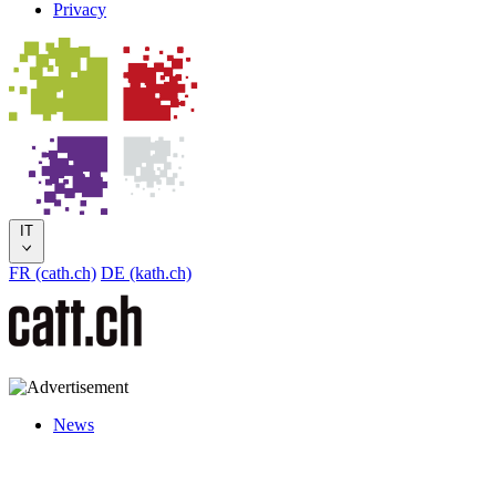
Privacy
IT
FR (cath.ch)
DE (kath.ch)
News