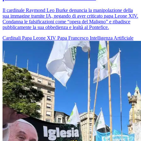
Il cardinale Raymond Leo Burke denuncia la manipolazione della
sua immagine tramite IA, negando di aver criticato papa Leone XIV.
Condanna le falsificazioni come “opera del Maligno” e ribadisce
pubblicamente la sua obbedienza e lealtà al Pontefice.
Cardinali
Papa Leone XIV
Papa Francesco
Intelligenza Artificiale