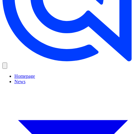
Homepage
News