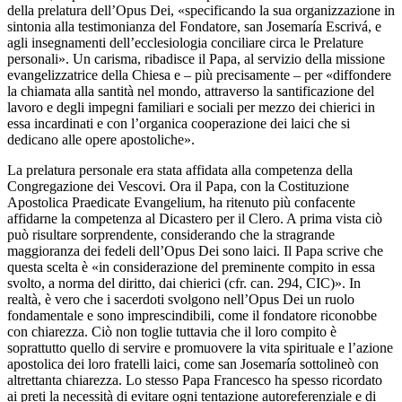
della prelatura dell’Opus Dei, «specificando la sua organizzazione in
sintonia alla testimonianza del Fondatore, san Josemaría Escrivá, e
agli insegnamenti dell’ecclesiologia conciliare circa le Prelature
personali». Un carisma, ribadisce il Papa, al servizio della missione
evangelizzatrice della Chiesa e – più precisamente – per «diffondere
la chiamata alla santità nel mondo, attraverso la santificazione del
lavoro e degli impegni familiari e sociali per mezzo dei chierici in
essa incardinati e con l’organica cooperazione dei laici che si
dedicano alle opere apostoliche».
La prelatura personale era stata affidata alla competenza della
Congregazione dei Vescovi. Ora il Papa, con la Costituzione
Apostolica Praedicate Evangelium, ha ritenuto più confacente
affidarne la competenza al Dicastero per il Clero. A prima vista ciò
può risultare sorprendente, considerando che la stragrande
maggioranza dei fedeli dell’Opus Dei sono laici. Il Papa scrive che
questa scelta è «in considerazione del preminente compito in essa
svolto, a norma del diritto, dai chierici (cfr. can. 294, CIC)». In
realtà, è vero che i sacerdoti svolgono nell’Opus Dei un ruolo
fondamentale e sono imprescindibili, come il fondatore riconobbe
con chiarezza. Ciò non toglie tuttavia che il loro compito è
soprattutto quello di servire e promuovere la vita spirituale e l’azione
apostolica dei loro fratelli laici, come san Josemaría sottolineò con
altrettanta chiarezza. Lo stesso Papa Francesco ha spesso ricordato
ai preti la necessità di evitare ogni tentazione autoreferenziale e di