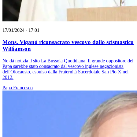
17/01/2024 - 17:01
Mons. Viganò riconsacrato vescovo dallo scismastico
Williamson
Ne dà notizia il sito La Bussola Quotidiana. Il grande oppositore del
Papa sarebbe stato consacrato dal vescovo inglese negazionista
dell'Olocausto, espulso dalla Fraternità Sacerdotale San Pio X nel
2012.
Papa Francesco