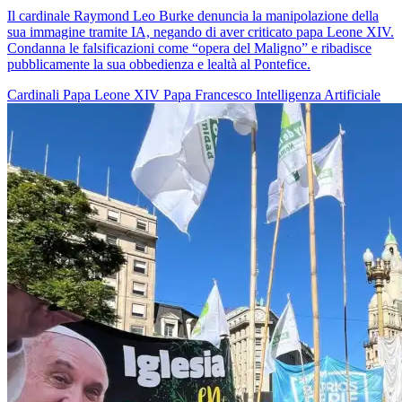
Il cardinale Raymond Leo Burke denuncia la manipolazione della
sua immagine tramite IA, negando di aver criticato papa Leone XIV.
Condanna le falsificazioni come “opera del Maligno” e ribadisce
pubblicamente la sua obbedienza e lealtà al Pontefice.
Cardinali
Papa Leone XIV
Papa Francesco
Intelligenza Artificiale