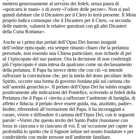
mettersi generosamente al servizio dei fedeli, senza paura di
«sporcarsi le mani» o di avere «l’odore delle pecore». Non si può
quindi dubitare che il Dicastero per il Clero lo terrà presente. Il Motu
proprio indica comunque che il Dicastero per il Clero, «a seconda
delle materie, valuterà le relative questioni con gli altri Dicasteri
della Curia Romana».
Anche se i primi due prelati dell’Opus Dei furono insigniti
dell’ordine episcopale, era sempre rimasto chiaro che la prelatura
personale, non essendo una Chiesa particolare, non richiede di per
sé l’episcopato del suo pastore. Ora la decisione di non conferirgli
più l’episcopato è stata intesa da qualcuno come un declassamento
della prelatura. Il Papa ha invece detto che con ciò «si intende
rafforzare la convinzione che, per la tutela del dono peculiare dello
Spirito, occorre una forma di governo fondata più sul carisma che
sull’autorità gerarchica». Il prelato dell’Opus Dei ha subito reagito
positivamente alle indicazioni del Pontefice, scrivendo ai fedeli della
Prelatura che il Papa ci «invita a rafforzare l’ambiente di famiglia, di
affetto e fiducia: il prelato deve essere guida, ma, anzitutto, padre».
Inoltre, riferendosi all’esortazione del Papa, li ha incoraggiati a
curare, vivere e diffondere il carisma dell’Opus Dei, con le seguenti
parole: «Vorrei che questo invito del Santo Padre risuonasse con
forza in ciascuna e in ciascuno di voi. È un’occasione per capire in
profondità lo spirito che il Signore infuse nel nostro fondatore e per
condividerlo con molte persone nell’ambiente familiare,